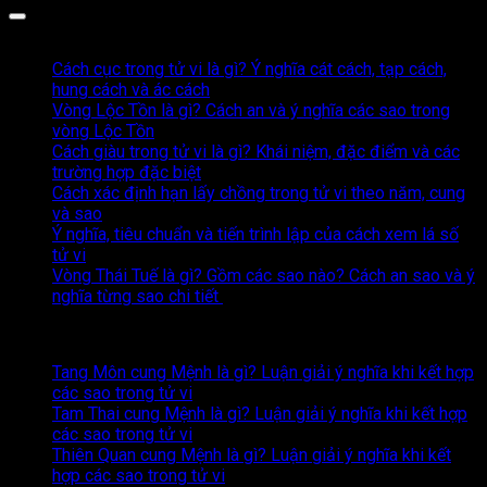
Bài Viết Liên Quan
Cách cục trong tử vi là gì? Ý nghĩa cát cách, tạp cách,
hung cách và ác cách
Vòng Lộc Tồn là gì? Cách an và ý nghĩa các sao trong
vòng Lộc Tồn
Cách giàu trong tử vi là gì? Khái niệm, đặc điểm và các
trường hợp đặc biệt
Cách xác định hạn lấy chồng trong tử vi theo năm, cung
và sao
Ý nghĩa, tiêu chuẩn và tiến trình lập của cách xem lá số
tử vi
Vòng Thái Tuế là gì? Gồm các sao nào? Cách an sao và ý
nghĩa từng sao chi tiết
Nội dung mới nhất
Tang Môn cung Mệnh là gì? Luận giải ý nghĩa khi kết hợp
Không
các sao trong tử vi
có
Tam Thai cung Mệnh là gì? Luận giải ý nghĩa khi kết hợp
bình
Không
các sao trong tử vi
luận
có
Thiên Quan cung Mệnh là gì? Luận giải ý nghĩa khi kết
ở
bình
Không
hợp các sao trong tử vi