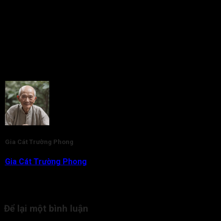
Rate this post
Gia Cát Trường Phong
Gia Cát Trường Phong
là nhà nghiên cứu và am hiểu chuyên
sâu về lĩnh vực Tử Vi Đẩu Số. Với gần 20 năm kinh nghiệm,
hiện tại thầy đang là người trực tiếp tham vấn, kiểm duyệt nội
dung kiến thức Tử Vi cho Tra Cứu Tử Vi.
Để lại một bình luận