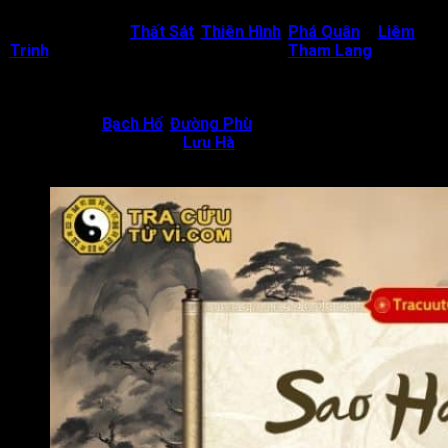
Nếu gặp các sao
Thất Sát
,
Thiên Hình
,
Phá Quân
–
Liêm
Trinh
–
Hình
hoặc
Liêm
–
Phá
,
Liêm
–
Tham Lang
ở các
cung Tỵ, Hợi, đương số vướng các hạn tù tội, đao hình, xử liên
quan đến pháp luật, ảnh hưởng đến danh tiếng, sức khỏe.
Nếu gặp sao
Bạch Hổ
,
Đường Phù
hội cùng các cách trên
cùng cặp sao
Cô – Quả
,
Lưu Hà
, Kiếp Sát thì vận hạn đương
số càng rõ ràng hơn, thậm chí còn rơi vào hạn chết trong tử vi.