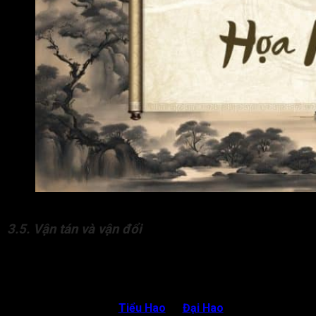
Các sao báo hiệu đương số dễ phạm vào các vận lừa gạt,
3.5. Vận tán và vận đổi
Trong trường hợp lá số của bản mệnh có các sao Kình Dương,
Đà La, các sao Lương hội cùng nhiều sát tinh báo hiệu hạn tán
tài.
Nếu có cặp song Hao (
Tiểu Hao
và
Đại Hao
), đương số đối