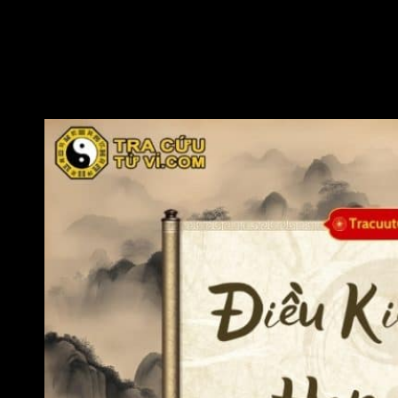
cuối cuộc đời càng báo hiệu nhiều dấu hiệu xấu.
Nếu bản mệnh không chú ý trường hợp này bỏ sót dẫn đến
luận giải sai. Sau khi xem xét hết các chi tiết, người xem cần
tính lưu Nhật và lưu Nguyệt đến cung xấu ấy để có đáp án sát
thực nhất.