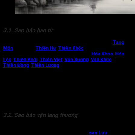
Sao liên quan luận giải hạn chết trong tử vi
3.1. Sao báo hạn tử
Đại vận xấu báo hiệu hạn chết trong tử vi có các sao
Tang
Môn
,
Bạch Hổ
,
Thiên Hư
,
Thiên Khốc
, Vô Chính Diệu. Các
trường hợp này không có các sao cứu giải
Hóa Khoa
,
Hóa
Lộc
,
Thiên Khôi
,
Thiên Việt
,
Văn Xương
,
Văn Khúc
,
Tả Hữu
,
Thiên Đồng
,
Thiên Lương
,…
Nếu đại hạn tương phùng với tiểu hạn hoặc tiểu hạn có những
sát bại tinh trùng đại vận kết hợp với cung Mệnh/Thân yếu.
Bên cạnh đó, hàng can của năm xét tương khắc mạnh với
hàng can của năm sinh, bản mệnh dễ đối mặt với hạn lớn ảnh
hưởng đến tính mạng.
3.2. Sao báo vận tang thương
Ngoài các sao báo hạn tử, bản mệnh dựa vào các sao báo vận
tang thương: Thiên Khốc, Thiên Hư và hai
sao Lưu
này, Lưu