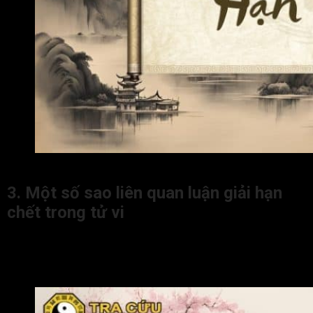
Điều kiện luận giải hạn chết trong tử vi
3. Một số sao liên quan luận giải hạn
chết trong tử vi
Trong tử vi, người ta xét đến các sao, cung, vị trí tọa thủ và
xung chiếu giữa các tam hợp tứ phương để luận giải phúc lộc
hoặc vận hạn trong lá số.