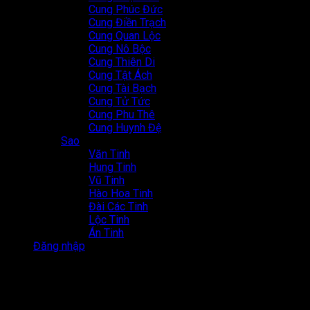
Cung Phúc Đức
Cung Điền Trạch
Cung Quan Lộc
Cung Nô Bộc
Cung Thiên Di
Cung Tật Ách
Cung Tài Bạch
Cung Tử Tức
Cung Phu Thê
Cung Huynh Đệ
Sao
Văn Tinh
Hung Tinh
Vũ Tinh
Hào Hoa Tinh
Đài Các Tinh
Lộc Tinh
Án Tinh
Đăng nhập