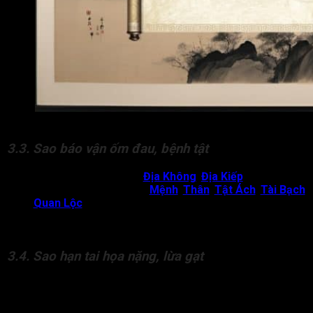
Các sao chỉ sự tang tóc, ma chay, sự chia ly
3.3. Sao báo vận ốm đau, bệnh tật
Các sao Kình Dương, Đà La,
Địa Không
,
Địa Kiếp
, Tang Hổ,
Lưu Tang Hổ khi rơi vào cung
Mệnh
,
Thân
,
Tật Ách
,
Tài Bạch
hoặc
Quan Lộc
báo hiệu bản mệnh trải qua các vận ốm đau
lớn nhỏ, ảnh hưởng ít nhiều đến sức khỏe. Nếu không chú ý
gây ra tác hại lâu dài ảnh hưởng đến tuổi thọ đương số.
3.4. Sao hạn tai họa nặng, lừa gạt
Bản mệnh trong lá số nếu có sao Kình Dương, Đà La, Địa
Không, Địa Kiếp hội cùng Hóa Lộc dễ phạm vào các vận lừa
gạt, tai ương ảnh hưởng đến cuộc sống.