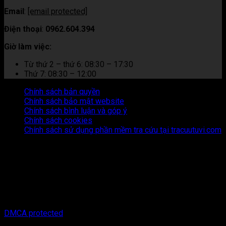
Email
:
[email protected]
Điện thoại
:
0962.604.394
Giờ làm việc:
Từ thứ 2 – thứ 6: 08:30 – 17:30
Thứ 7: 08:30 – 12:00
Chính sách bản quyền
Chính sách bảo mật website
Chính sách bình luận và góp ý
Chính sách cookies
Chính sách sử dụng phần mềm tra cứu tại tracuutuvi.com
Thông tin trên trang web này chỉ mang tính chất tham khảo.
Người đọc cần suy nghĩ và chịu trách nhiệm hoàn toàn về mọi
hành động thực hiện dựa trên nội dung trên trang web này.
Chúng tôi không chịu trách nhiệm cho bất kỳ hậu quả nào phát
sinh từ việc sử dụng thông tin trên trang web này.
Copyright © 2026 Tracuutuvi.com | All rights reserved. |
DMCA protected