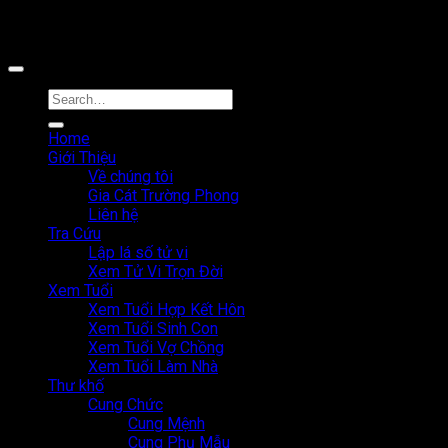
Công cụ tra cứu tử vi thuộc sở hữu bởi công ty Cổ phần công
nghệ MystechX
Home
Giới Thiệu
Về chúng tôi
Gia Cát Trường Phong
Liên hệ
Tra Cứu
Lập lá số tử vi
Xem Tử Vi Trọn Đời
Xem Tuổi
Xem Tuổi Hợp Kết Hôn
Xem Tuổi Sinh Con
Xem Tuổi Vợ Chồng
Xem Tuổi Làm Nhà
Thư khố
Cung Chức
Cung Mệnh
Cung Phụ Mẫu