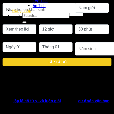
Lộc Tinh
Án Tinh
Đăng nhập
Chọn lịch
Giờ sinh
Phút sinh
Ngày sinh
Tháng sinh
Năm sinh
LẬP LÁ SỐ
Con người sinh ra đều trải qua sinh lão bệnh tử, bởi vậy ai
cũng sẽ mang trong mình một chút tò mò về các giai đoạn
quan trọng này. Mọi người quan tâm chuyện được sinh ra như
thế nào hầu hết cũng đều muốn biết hạn chết trong tử vi của
bản mệnh ra sao.
Trong
lập lá số tử vi và luận giải
, người ta
dự đoán vận hạn
của cuộc đời con người thông qua các đại hạn và tiểu hạn.
Trong đó, đại vận diễn ra theo chu kỳ 10 năm, tiểu vận là 1