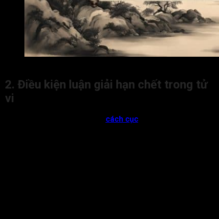
Hạn chết trong tử vi là gì?
2. Điều kiện luận giải hạn chết trong tử
vi
Khi người xem đã hiểu rõ mọi
cách cục
, xung phá, tính chất
hung cát của các sao tinh cũng như sự tương quan giữa năm
hạn với tuổi,… luận giải các đại tiểu hạn trong cuộc đời dựa
trên những điều kiện:
Trong các Đại hạn của lá số tử vi, cần xét xem Đại hạn
nào xung khắc mạnh nhất với tuổi của đương số. Bên
cạnh đó, người xem cần chú ý những hung tinh hãm, hại
nhiều nhất cùng xung chiếu để luận giải mức độ và tính
chất Đại hạn. Sau khi tìm được Đại hạn đó, bản mệnh
mới xét tìm đến các Tiểu hạn liên quan.