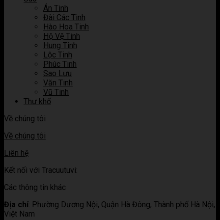
tử
Án Tinh
vi
Đài Các Tinh
Hào Hoa Tinh
Hộ Vệ Tinh
Hung Tinh
Lộc Tinh
Phúc Tinh
Sao Lưu
Văn Tinh
Vũ Tinh
Thư khố
Về chúng tôi
Về chúng tôi
Liên hệ
Kết nối với Tracuutuvi:
Các thông tin khác
Địa chỉ
:
Phường Dương Nội, Quận Hà Đông, Thành phố Hà Nội,
Việt Nam