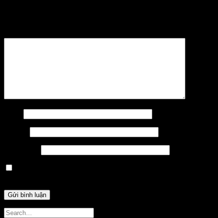
Email của bạn sẽ không được hiển thị công khai.
Các trường
bắt buộc được đánh dấu
*
Bình luận
*
Tên
*
Email
*
Trang web
Lưu tên của tôi, email, và trang web trong trình duyệt này
cho lần bình luận kế tiếp của tôi.