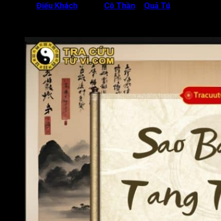
Tang Hổ,
Điếu Khách
hay bộ
Cô Thần
–
Quả Tú
,… Đây là các
sao chỉ tang tóc, ma chay, sự chia ly giữa người với người về
hai thế giới khác nhau.