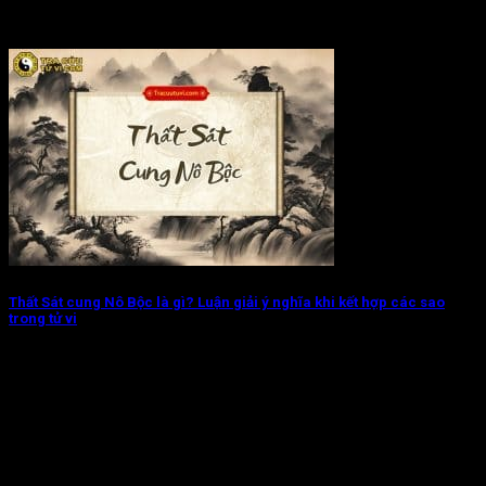
Thất Sát cung Nô Bộc là gì? Luận giải ý nghĩa khi kết hợp các sao
trong tử vi
Sao Thất Sát cung Nô Bộc cho thấy đương số có thể kết giao
với...