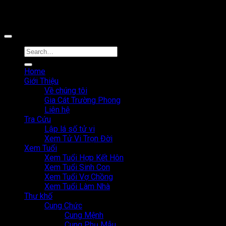
Công cụ tra cứu tử vi thuộc sở hữu bởi công ty Cổ phần công
nghệ MystechX
Home
Giới Thiệu
Về chúng tôi
Gia Cát Trường Phong
Liên hệ
Tra Cứu
Lập lá số tử vi
Xem Tử Vi Trọn Đời
Xem Tuổi
Xem Tuổi Hợp Kết Hôn
Xem Tuổi Sinh Con
Xem Tuổi Vợ Chồng
Xem Tuổi Làm Nhà
Thư khố
Cung Chức
Cung Mệnh
Cung Phụ Mẫu