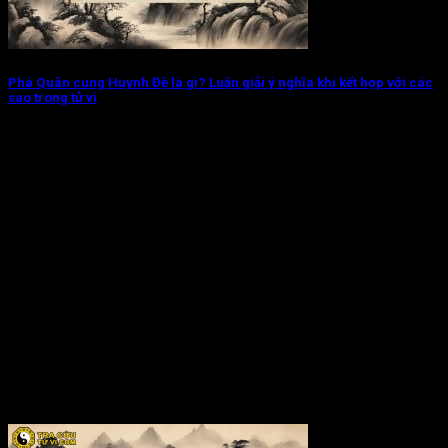
Phá Quân cung Huynh Đệ là gì? Luận giải ý nghĩa khi kết hợp với các
sao trong tử vi
Phá Quân cung Huynh Đệ chủ về mối quan hệ của đương số và
anh...