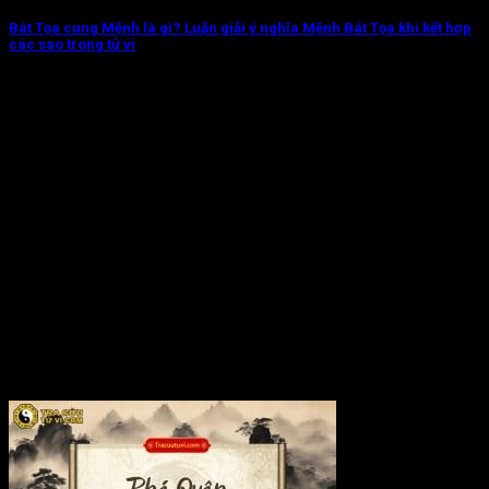
Bát Tọa cung Mệnh là gì? Luận giải ý nghĩa Mệnh Bát Tọa khi kết hợp
các sao trong tử vi
Bát Tọa cung Mệnh chủ về người thường có tấm lòng nhân hậu,
giỏi giang,...