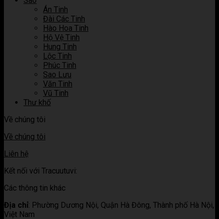
Sao
tử
Án Tinh
vi
Đài Các Tinh
Hào Hoa Tinh
Hộ Vệ Tinh
Hung Tinh
Lộc Tinh
Phúc Tinh
Sao Lưu
Văn Tinh
Vũ Tinh
Thư khố
Về chúng tôi
Về chúng tôi
Liên hệ
Kết nối với Tracuutuvi:
Các thông tin khác
Địa chỉ
:
Phường Dương Nội, Quận Hà Đông, Thành phố Hà Nội,
Việt Nam