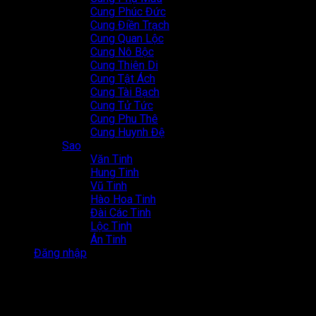
Cung Phúc Đức
Cung Điền Trạch
Cung Quan Lộc
Cung Nô Bộc
Cung Thiên Di
Cung Tật Ách
Cung Tài Bạch
Cung Tử Tức
Cung Phu Thê
Cung Huynh Đệ
Sao
Văn Tinh
Hung Tinh
Vũ Tinh
Hào Hoa Tinh
Đài Các Tinh
Lộc Tinh
Án Tinh
Đăng nhập