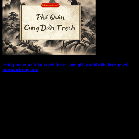
Phá Quân cung Điền Trạch là gì? Luận giải ý nghĩa khi kết hợp với
các sao trong tử vi
Phá Quân cung Điền Trạch chủ về đương số có xu hướng thay
đổi chỗ...