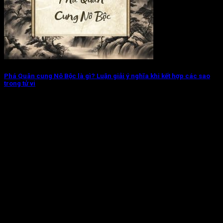
Phá Quân cung Nô Bộc là gì? Luận giải ý nghĩa khi kết hợp các sao
trong tử vi
Phá Quân cung Nô Bộc chủ về các mối quan hệ bạn bè, cộng
sự...