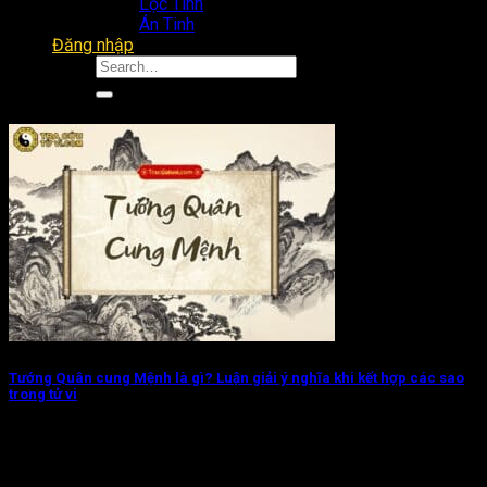
Lộc Tinh
Án Tinh
Đăng nhập
Tướng Quân cung Mệnh là gì? Luận giải ý nghĩa khi kết hợp các sao
trong tử vi
Tướng Quân cung Mệnh chủ về điều binh khiển tướng, uy
quyền, mệnh lệnh và...