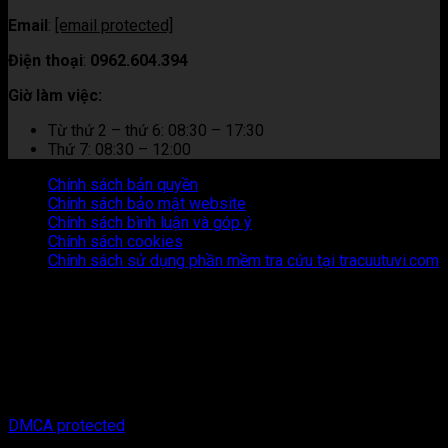
Email
:
[email protected]
Điện thoại
:
0962.604.394
Giờ làm việc:
Từ thứ 2 – thứ 6: 08:30 – 17:30
Thứ 7: 08:30 – 12:00
Chính sách bản quyền
Chính sách bảo mật website
Chính sách bình luận và góp ý
Chính sách cookies
Chính sách sử dụng phần mềm tra cứu tại tracuutuvi.com
Thông tin trên trang web này chỉ mang tính chất tham khảo.
Người đọc cần suy nghĩ và chịu trách nhiệm hoàn toàn về mọi
hành động thực hiện dựa trên nội dung trên trang web này.
Chúng tôi không chịu trách nhiệm cho bất kỳ hậu quả nào phát
sinh từ việc sử dụng thông tin trên trang web này.
Copyright © 2026 Tracuutuvi.com | All rights reserved. |
DMCA protected