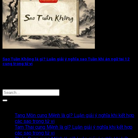
Sao Tuần Không là gì? Luận giải ý nghĩa sao Tuần khi án ngữ tại 12
cung trong tử vi
Sao Tuần Không trong tử vi là một trong bốn ngôi sao thuộc
bộ Tứ...
Nội dung mới nhất
Tang Môn cung Mệnh là gì? Luận giải ý nghĩa khi kết hợp
Không
các sao trong tử vi
có
Tam Thai cung Mệnh là gì? Luận giải ý nghĩa khi kết hợp
bình
Không
các sao trong tử vi