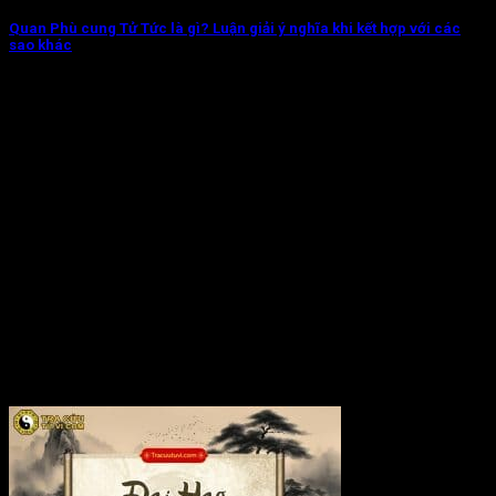
Quan Phù cung Tử Tức là gì? Luận giải ý nghĩa khi kết hợp với các
sao khác
Quan Phù cung Tử Tức chủ về con cái thường có tư duy sắc
bén,...