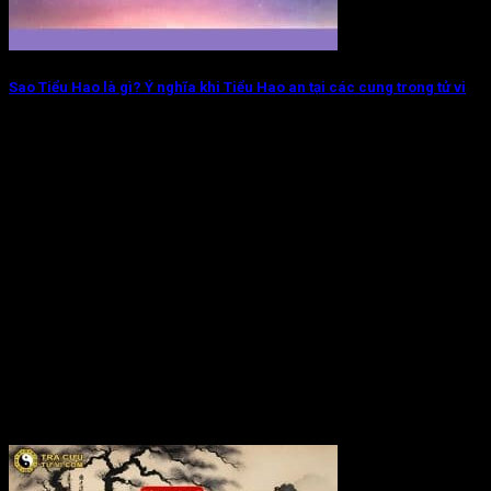
Sao Tiểu Hao là gì? Ý nghĩa khi Tiểu Hao an tại các cung trong tử vi
Sao Tiểu Hao là một bại tinh mang nhiều ý nghĩa khác nhau tùy
thuộc...