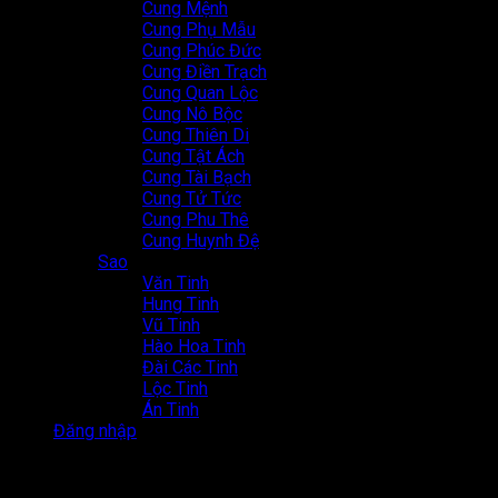
Cung Mệnh
Cung Phụ Mẫu
Cung Phúc Đức
Cung Điền Trạch
Cung Quan Lộc
Cung Nô Bộc
Cung Thiên Di
Cung Tật Ách
Cung Tài Bạch
Cung Tử Tức
Cung Phu Thê
Cung Huynh Đệ
Sao
Văn Tinh
Hung Tinh
Vũ Tinh
Hào Hoa Tinh
Đài Các Tinh
Lộc Tinh
Án Tinh
Đăng nhập