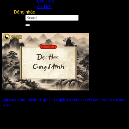
Lộc Tinh
Án Tinh
Đăng nhập
Đại Hao cung Mệnh là gì? Luận giải ý nghĩa khi kết hợp các sao trong
tử vi
Đại Hao cung Mệnh chủ về mẫu người thường ham học hỏi,
dám nghĩ dám...