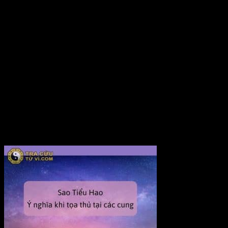
Sao Đại Hao là sao bại tinh, hao tinh, chủ về sự hao tán, mất...