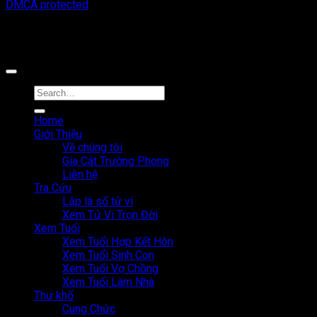
DMCA protected
Công cụ tra cứu tử vi thuộc sở hữu bởi công ty Cổ phần công
nghệ MystechX
Home
Giới Thiệu
Về chúng tôi
Gia Cát Trường Phong
Liên hệ
Tra Cứu
Lập lá số tử vi
Xem Tử Vi Trọn Đời
Xem Tuổi
Xem Tuổi Hợp Kết Hôn
Xem Tuổi Sinh Con
Xem Tuổi Vợ Chồng
Xem Tuổi Làm Nhà
Thư khố
Cung Chức