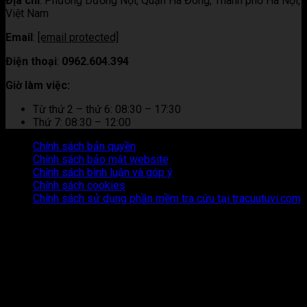
Địa chỉ
:
Phường Dương Nội, Quận Hà Đông, Thành phố Hà Nội,
Việt Nam
Email
:
[email protected]
Điện thoại
:
0962.604.394
Giờ làm việc:
Từ thứ 2 – thứ 6: 08:30 – 17:30
Thứ 7: 08:30 – 12:00
Chính sách bản quyền
Chính sách bảo mật website
Chính sách bình luận và góp ý
Chính sách cookies
Chính sách sử dụng phần mềm tra cứu tại tracuutuvi.com
Thông tin trên trang web này chỉ mang tính chất tham khảo.
Người đọc cần suy nghĩ và chịu trách nhiệm hoàn toàn về mọi
hành động thực hiện dựa trên nội dung trên trang web này.
Chúng tôi không chịu trách nhiệm cho bất kỳ hậu quả nào phát
sinh từ việc sử dụng thông tin trên trang web này.
Copyright © 2026 Tracuutuvi.com | All rights reserved. |