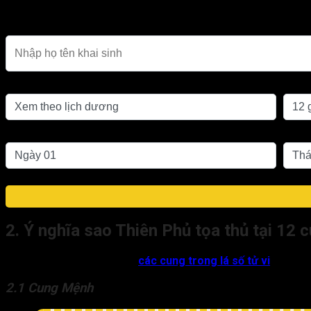
Người sinh từ 23h-00h chọn th
Họ tên khai sinh
Chọn lịch
Giờ s
Ngày sinh
Thán
2. Ý nghĩa sao Thiên Phủ tọa thủ tại 12 c
Sao Thiên Phủ khi đóng tại
các cung trong lá số tử vi
sẽ mang 
2.1 Cung Mệnh