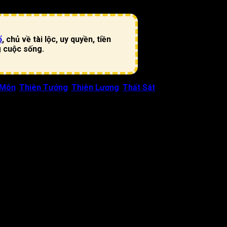
ổ
, chủ về tài lộc, uy quyền, tiền
g cuộc sống.
 Môn
,
Thiên Tướng
,
Thiên Lương
,
Thất Sát