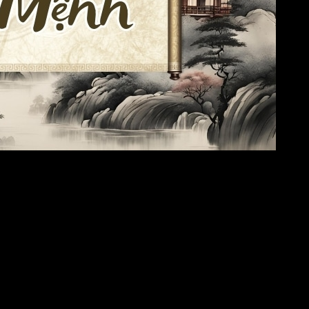
ạo, chính trực, sống trọng đạo lý
về đương số là người ôn hòa, thân thiện, lạc quan, thích giúp đỡ ng
à chỉ huy người khác làm theo ý mình mà không thích bị người kh
gười ăn chơi, phóng khoáng, bảo thủ và tiêu tiền hoang phí, thậm 