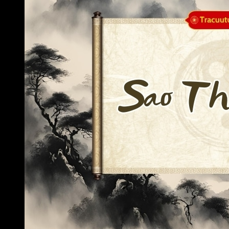
Đài Các Tinh
Lộc Tinh
Án Tinh
Đăng nhập