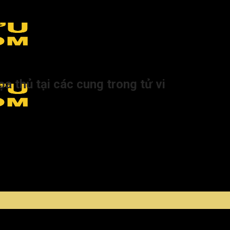
Phủ tọa thủ tại các cung trong tử vi
ọa thủ tại các cung trong tử vi
, có khả năng giải trừ tai ách, kéo dài tuổi thọ, đem đến những 
gại nặng nề, nếu gặp sao tốt thì càng thêm cát lành.
đọc theo dõi bài viết của Tra Cứu Tử Vi dưới đây.