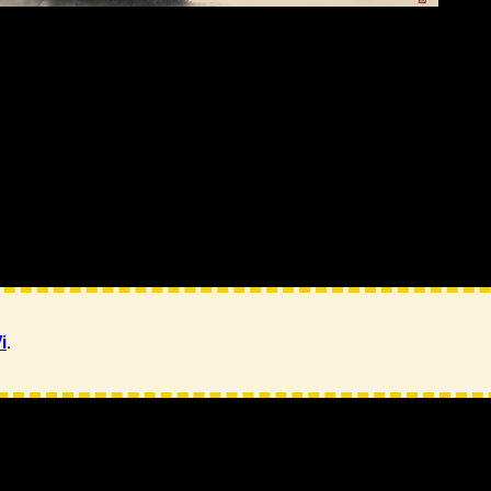
 Tài tinh, Khố tinh, chủ về quyền uy, phúc thọ, tài sản,
i
.
ó, từ cung có Tử Vi, tìm đến cung đối ta an Thiên Phủ.