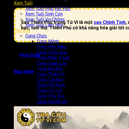
Xem Tuổi
Xem Tuổi Hợp Kết Hôn
Xem Tuổi Sinh Con
Xem Tuổi Vợ Chồng
Sao Thiên Phủ trong Tử Vi là một
sao Chính Tinh
,
Xem Tuổi Làm Nhà
bạc, tuổi thọ. Thiên Phủ có khả năng hóa giải tốt 
Thư khố
Cung Chức
Cung Mệnh
Cung Phụ Mẫu
Vị trí
: Thiên Phủ nằm ở vị trí thứ 1 trong vòng Thiên Phủ v
Cung Phúc Đức
và
Phá Quân
.
Cung Điền Trạch
Phương vị
: Nam Đẩu Tinh.
Cung Quan Lộc
Tính
: Dương.
Cung Nô Bộc
Ngũ hành
: Thổ.
Cung Thiên Di
Loại
: Tài Tinh, Quyền Tinh.
Cung Tật Ách
Tên gọi tắt
: Phủ.
Cung Tài Bạch
Đặc tính
: Tài lộc, tiền bạc, quyền lực và vị thế.
Cung Tử Tức
Ưu điểm
: Trí tuệ, có năng lực học học, thực tế, tự tin, năng
Cung Phu Thê
Nhược điểm
: Bảo thủ, đôi khi cao ngạo, ham chơi.
Cung Huynh Đệ
Sao
Văn Tinh
Hung Tinh
Vũ Tinh
Hào Hoa Tinh