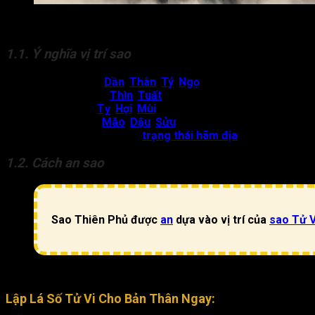
Sao Thiên Phủ là một chính tinh, thuộc Nam Đẩu, hành Thổ, là
kho tàng
1.1. Ý nghĩa vị trí sao
Miếu địa (M)
:
Dần
,
Thân
,
Tý
,
Ngọ
.
Vượng địa (V)
:
Thìn
,
Tuất
.
Đắc địa (Đ)
:
Tỵ
,
Hợi
,
Mùi
.
Bình hòa (B)
:
Mão
,
Dậu
,
Sửu
.
Thiên Phủ không có
trạng thái hãm địa
.
1.2. Cách an sao
Sao Thiên Phủ được
an
dựa vào vị trí của
sao Tử V
Thiên Phủ và Tử Vi luôn nằm đối nhau qua một đường chéo. Do đ
Lập Lá Số Tử Vi Cho Bản Thân Ngay: