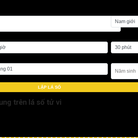
eo giờ Tý (00h – 01h) của ngày hôm sau để xem (nếu tra theo 
Giới tính
inh
Phút sinh
g sinh
Năm sinh
LẬP LÁ SỐ
ung trên lá số tử vi
đến những tác động khác nhau tùy theo trạng thái của nó.