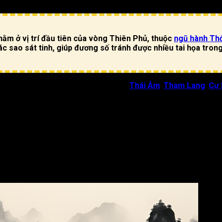
 nằm ở vị trí đầu tiên của vòng Thiên Phủ, thuộc
ngũ hành Th
các sao sát tinh, giúp đương số tránh được nhiều tai họa tron
ới thứ tự các sao lần lượt:
Thiên Phủ
,
Thái Âm
,
Tham Lang
,
Cự
 lực lãnh đạo, giỏi quản lý tiền bạc.