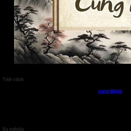
Sao Thiên Phủ ở cung Mệnh chủ về người có tư cách lãnh đ
Tính cách
Sao Thiên Phủ miếu địa, vượng địa, đắc địa tại
cung Mệnh
chủ 
đôi lúc tự phụ, thiếu nhẫn nại và thích phô trương.
Người Mệnh Thiên Phủ có chất giọng to khỏe, thích điều khiển v
Sao Thiên Phủ ở trạng thái bình hòa chủ về đương số có thể là n
Sự nghiệp