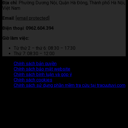
Địa chỉ
:
Phường Dương Nội, Quận Hà Đông, Thành phố Hà Nội,
Việt Nam
Email
:
[email protected]
Điện thoại
:
0962.604.394
Giờ làm việc:
Từ thứ 2 – thứ 6: 08:30 – 17:30
Thứ 7: 08:30 – 12:00
Chính sách bản quyền
Chính sách bảo mật website
Chính sách bình luận và góp ý
Chính sách cookies
Chính sách sử dụng phần mềm tra cứu tại tracuutuvi.com
Thông tin trên trang web này chỉ mang tính chất tham khảo.
Người đọc cần suy nghĩ và chịu trách nhiệm hoàn toàn về mọi
hành động thực hiện dựa trên nội dung trên trang web này.
Chúng tôi không chịu trách nhiệm cho bất kỳ hậu quả nào phát
sinh từ việc sử dụng thông tin trên trang web này.
Copyright © 2026 Tracuutuvi.com | All rights reserved. |