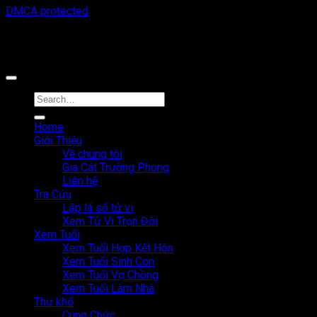
DMCA protected
Công cụ tra cứu tử vi thuộc sở hữu bởi công ty Cổ phần công
nghệ MystechX
Home
Giới Thiệu
Về chúng tôi
Gia Cát Trường Phong
Liên hệ
Tra Cứu
Lập lá số tử vi
Xem Tử Vi Trọn Đời
Xem Tuổi
Xem Tuổi Hợp Kết Hôn
Xem Tuổi Sinh Con
Xem Tuổi Vợ Chồng
Xem Tuổi Làm Nhà
Thư khố
Cung Chức