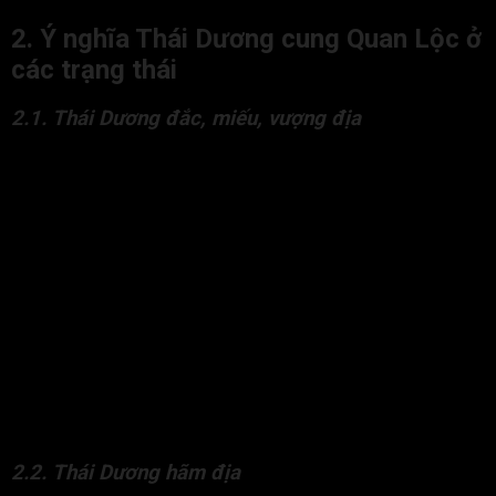
2. Ý nghĩa Thái Dương cung Quan Lộc ở
các trạng thái
2.1. Thái Dương đắc, miếu, vượng địa
Thái Dương cung Quan Lộc ở trạng thái đắc, miếu, vượng địa
chủ về đương số là người tài giỏi, đa mưu túc trí, biết phấn
đấu nên thường đạt được địa vị, uy quyền lớn trong xã hội.
Đương số tạo dựng được danh tiếng tốt nên có nhiều người
kính trọng, yêu quý và tin phục.
Đương số cũng có thể phải đối mặt với nhiều thay đổi, biến cố
trong sự nghiệp nhưng theo hướng tích cực. Đương số thường
phù hợp với các công việc mang lại lợi ích cho cộng đồng và
xã hội.
Cung Quan Lộc có Thái Dương cũng chủ về đương số có xu
hướng làm nhiều ngành nghề khác nhau, không muốn cố định
một nghề nhưng sự nghiệp vẫn được phát triển thuận lợi.
2.2. Thái Dương hãm địa