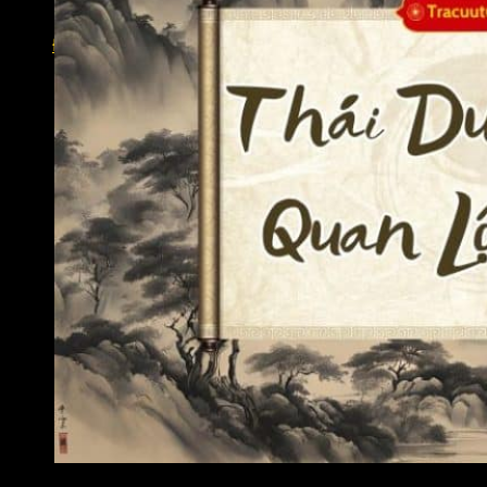
Lộc Tinh
Án Tinh
Đăng nhập
Thái Dương cung Quan Lộc là gì?