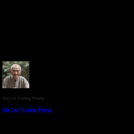
Rate this post
Gia Cát Trường Phong
Gia Cát Trường Phong
là nhà nghiên cứu và am hiểu chuyên
sâu về lĩnh vực Tử Vi Đẩu Số. Với gần 20 năm kinh nghiệm,
hiện tại thầy đang là người trực tiếp tham vấn, kiểm duyệt nội
dung kiến thức Tử Vi cho Tra Cứu Tử Vi.