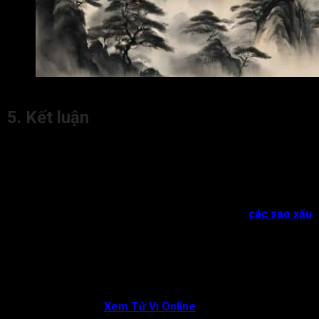
Lời khuyên cho đương số có cách cục Thái Dương cung 
5. Kết luận
Thái Dương cung Quan Lộc
chủ về đương số dễ có được
quyền lực, địa vị có được nhờ vào tài năng và trí tuệ. Đặc biệt,
nếu Thái Dương đắc địa thì đương số có được danh tiếng lớn,
được nhiều người yêu quý và kính phục.
Tuy nhiên khi Thái Dương hãm địa hoặc gặp phải
các sao xấu
thì sự nghiệp của đương số thay đổi, lên xuống thất thường,
dễ bị dính vào những thị phi không đáng có tại nơi làm việc.
Hy vọng bài viết này đã giúp bạn hiểu rõ hơn về ý nghĩa khi
sao Thái Dương tọa cung Quan Lộc. Hãy khám phá thêm các
những bài viết khác chia sẻ kiến thức chuyên sâu về tử vi đẩu
số tại chuyên trang
Xem Tử Vi Online
nhé!