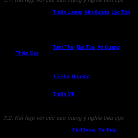
3.1. Kết hợp với các sao mang ý nghĩa tích cực
Thái Dương gặp
Thiên Lương
,
Văn Xương
,
Lộc Tồn
:
Chủ về người thông minh, tài trí, tỉ mỉ, chăm chỉ, cẩn thận.
Đương số thường khá hợp với công việc liên quan đến
nghiên cứu khoa học. Với những phẩm chất, tài năng của
mình thì chỉ cần có cơ hội, đương số sẽ tạo dựng được
các thành tựu to lớn trong lĩnh vực nghiên cứu.
Thái Dương gặp
Tam Thai
,
Bát Tọa
,
Ân Quang
,
Thiên Quý
: Chủ về đương số dễ là người có chức
quyền, địa vị cao trong xã hội. Đương số thường có
được trợ lực lớn, có thể từ cha mẹ, anh em hoặc bạn bè
mà giúp cho sự nghiệp càng phát triển.
Thái Dương gặp
Tả Phù
,
Hữu Bật
: Công việc thường
thuận lợi nhờ có sự trợ giúp từ cấp trên, đồng nghiệp, dễ
đạt được thành tựu nhờ sự hợp tác tốt.
Thái Dương gặp
Thiên Mã
: Công danh phát triển mạnh
mẽ, có thể đi xa lập nghiệp hoặc thành công trong lĩnh
vực cần sự dịch chuyển, như thương mại, ngoại giao.
3.2. Kết hợp với các sao mang ý nghĩa tiêu cực
Thái Dương hãm địa gặp
Địa Không
,
Địa Kiếp
: Công
việc thường bấp bênh, khó giữ vững vị trí, dễ mất chức