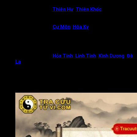
hoặc bị thất bại trong sự nghiệp.
Thái Dương gặp
Thiên Hư
,
Thiên Khốc
: Sự nghiệp
thường gặp nhiều khó khăn, bản thân đương số dễ có
tâm lý bi quan, chán nản, khó vươn lên được.
Thái Dương gặp
Cự Môn
,
Hóa Kỵ
: Chủ về sự nghiệp
của đương số gặp nhiều sóng gió, lên xuống, thay đổi
bất thường. Đương số dễ bị cuốn vào những thị phi. Điều
này khiến cho danh tiếng, uy tín của đương số bị ảnh
hưởng nghiêm trọng.
Thái Dương gặp
Hỏa Tinh
,
Linh Tinh
,
Kình Dương
,
Đà
La
: Đương số thường gặp nhiều sự biến động, thay đổi
bất ngờ trong sự nghiệp. Đương số hay thay đổi nghề
nghiệp hoặc bị thu hút bởi các công việc có tính thay đổi,
linh hoạt cao. Đương số không phải là người dễ dàng
chịu ngồi yên một chỗ, an phận với sự nghiệp của mình.