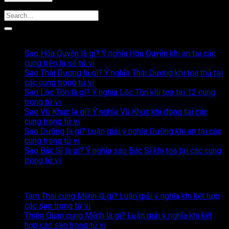
Bài Viết Liên Quan
Sao Hóa Quyền là gì? Ý nghĩa Hóa Quyền khi an tại các
cung trên lá số tử vi
Sao Thái Dương là gì? Ý nghĩa Thái Dương khi tọa thủ tại
các cung trong tử vi
Sao Lộc Tồn là gì? Ý nghĩa Lộc Tồn khi tọa tại 12 cung
trong tử vi
Sao Vũ Khúc là gì? Ý nghĩa Vũ Khúc khi đóng tại các
cung trong tử vi
Sao Dưỡng là gì? Luận giải ý nghĩa Dưỡng khi an tại các
cung trong tử vi
Sao Bác Sĩ là gì? Ý nghĩa sao Bác Sĩ khi tọa tại các cung
trong tử vi
Nội dung mới nhất
Tam Thai cung Mệnh là gì? Luận giải ý nghĩa khi kết hợp
Không
các sao trong tử vi
có
Thiên Quan cung Mệnh là gì? Luận giải ý nghĩa khi kết
bình
Không
hợp các sao trong tử vi