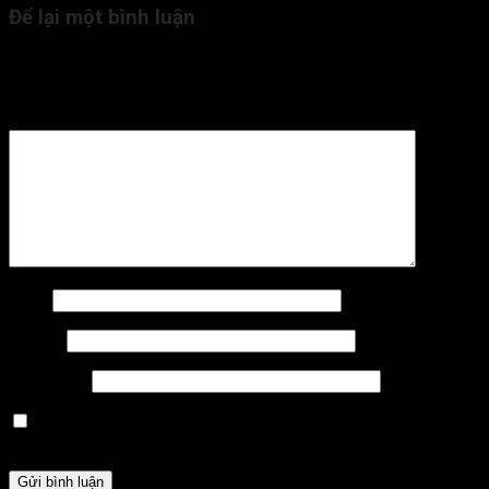
Để lại một bình luận
Email của bạn sẽ không được hiển thị công khai.
Các trường
bắt buộc được đánh dấu
*
Bình luận
*
Tên
*
Email
*
Trang web
Lưu tên của tôi, email, và trang web trong trình duyệt này
cho lần bình luận kế tiếp của tôi.