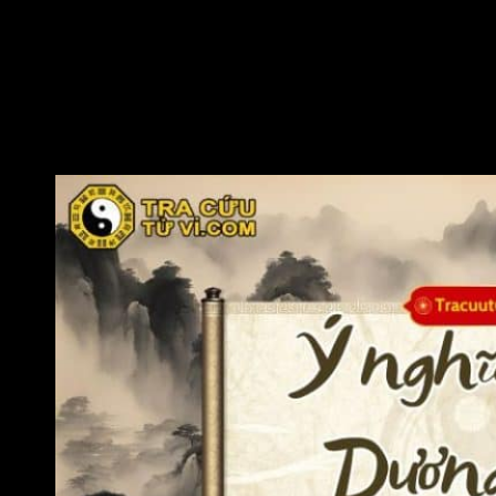
Thái Dương cung Quan Lộc hãm địa chủ về đương số cũng có
thể gặp phải nhiều thách thức trong công danh sự nghiệp. Có
thể công việc của đương số thay đổi liên tục, lên xuống thất
thường nên khó tạo dựng được nền tảng sự nghiệp vững chắc
và có ảnh hưởng lớn trong lĩnh vực theo đuổi. Hoặc đương số
dễ bị cuốn vào những thị phi, tranh chấp không đáng có, khiến
cho các mối quan hệ tại nơi làm việc xấu đi.