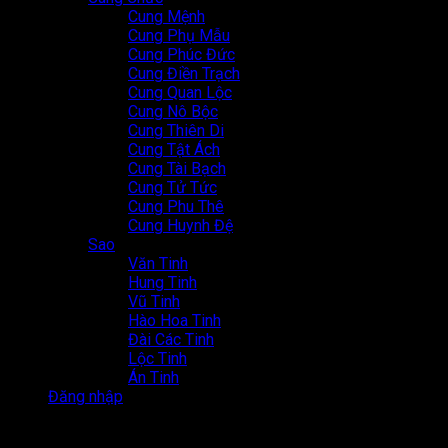
Cung Mệnh
Cung Phụ Mẫu
Cung Phúc Đức
Cung Điền Trạch
Cung Quan Lộc
Cung Nô Bộc
Cung Thiên Di
Cung Tật Ách
Cung Tài Bạch
Cung Tử Tức
Cung Phu Thê
Cung Huynh Đệ
Sao
Văn Tinh
Hung Tinh
Vũ Tinh
Hào Hoa Tinh
Đài Các Tinh
Lộc Tinh
Án Tinh
Đăng nhập