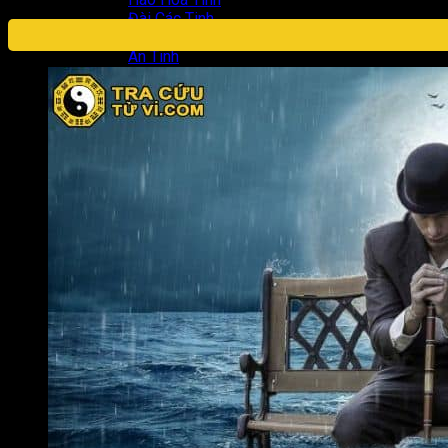
Đài Các Tinh
Lộc Tinh
Án Tinh
Đăng nhập