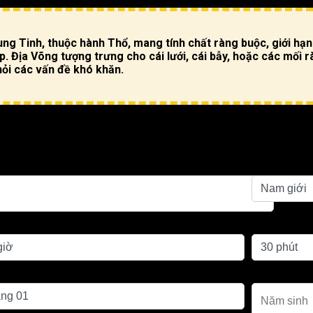
ng Tinh, thuộc hành Thổ, mang tính chất ràng buộc, giới hạ
. Địa Võng tượng trưng cho cái lưới, cái bẫy, hoặc các mối 
hỏi các vấn đề khó khăn.
eo giờ Tý (00h – 01h) của ngày hôm sau để xem (nếu tra theo 
Giới tính
inh
Phút sinh
g sinh
Năm sinh