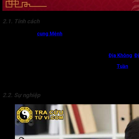
2.1. Tính cách
Sao Địa Võng ở
cung Mệnh
chủ về người nhanh nhẹn, thông min
Đôi khi đương số Mệnh Địa Võng có thể mang nhiều mưu mô, tâm 
Khi sao Địa Võng kết hợp với các sát bại tinh như
Địa Không
,
Đị
Ngược lại, nếu Địa Võng cung Mệnh gặp các sao như
Tuần
,
Tri
Sự xuất hiện của Địa Võng ở Mệnh nhắc nhở đương số cần sống đạ
hành vi của mình, thì ảnh hưởng của Địa Võng sẽ không còn đáng
2.2. Sự nghiệp