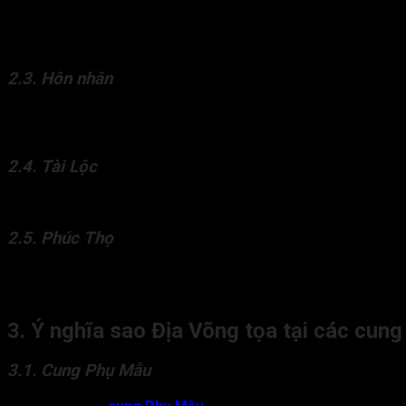
Người có sao Địa Võng cung Mệnh thường gặp trở ngại trong sự 
bản thân.
2.3. Hôn nhân
Sao Địa Võng ở Mệnh có thể gặp khó khăn trong việc duy trì mố
không được thấu hiểu.
2.4. Tài Lộc
Sao Địa Võng cung Mệnh chủ về đương số không giỏi trong việc qu
2.5. Phúc Thọ
Cung Mệnh có sao Địa Võng chủ về dễ gặp các vấn đề về sức kh
Địa Võng không giữ được sự lạc quan, có thể dẫn đến cảm giác
3. Ý nghĩa sao Địa Võng tọa tại các cung
3.1. Cung Phụ Mẫu