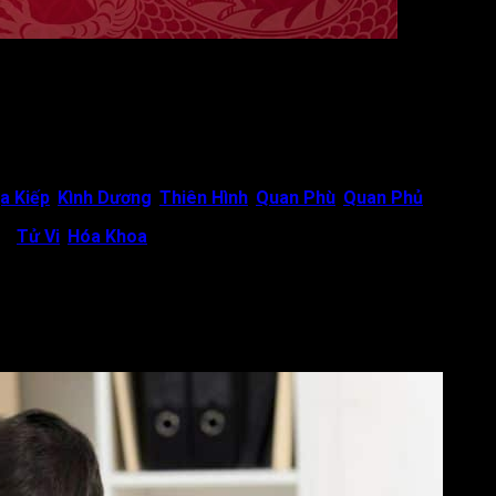
h và khéo léo. Tuy nhiên, đương số thường không gặp may mắn t
tư khó đoán và có khả năng trở nên hung ác, sẵn sàng hại người
a Kiếp
,
Kình Dương
,
Thiên Hình
,
Quan Phù
,
Quan Phủ
, đương c
ệt
,
Tử Vi
,
Hóa Khoa
,
Giải Thần
,
Thiên Giải
, thì có thể giảm bớt h
o đức, tránh xa những hành vi phi pháp và sai trái. Nếu biết sốn
 lo ngại.