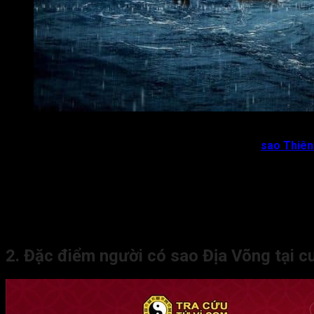
Chủ về khó khăn, trắc trở, phiền muộn trong cuộc sống
Vị trí:
Sao Địa Võng nằm ở vị trí xung chiếu với
sao Thiên
Ngũ hành:
Thổ
Loại:
Ám tinh
Đặc tính:
Tù hãm, khó khăn, trở ngại, đau khổ, thăng trầm.
Ưu điểm:
Thông minh, tài tình, suy tính công việc cẩn
Nhược điểm:
Đôi khi có nhiều mưu mô, lòng dạ khó
Cách an sao Địa Võng:
Trong lá số tử vi, Địa Võng luôn đ
2. Đặc điểm người có sao Địa Võng tại 