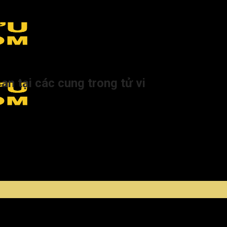
ng khi an tại các cung trong tử vi
an tại các cung trong tử vi
a nhiều khó khăn và trở ngại cho đương số. Sao này thường đượ
ắc vào rất khó để thoát ra, tương tự như câu nói “Lưới trời lồn
thiểu những khó khăn trong cuộc sống do sao này mang đến.