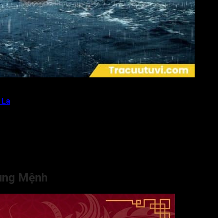
 La
 thận.
 đoán.
ược an tại cung Tuất.
cung Mệnh