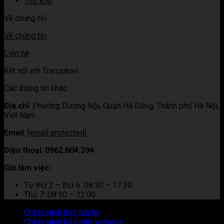
Thư khố
Về chúng tôi
Về chúng tôi
Liên hệ
Kết nối với Tracuutuvi:
Các thông tin khác
Địa chỉ
:
Phường Dương Nội, Quận Hà Đông, Thành phố Hà Nội,
Việt Nam
Email
:
[email protected]
Điện thoại
:
0962.604.394
Giờ làm việc:
Từ thứ 2 – thứ 6: 08:30 – 17:30
Thứ 7: 08:30 – 12:00
Chính sách bản quyền
Chính sách bảo mật website