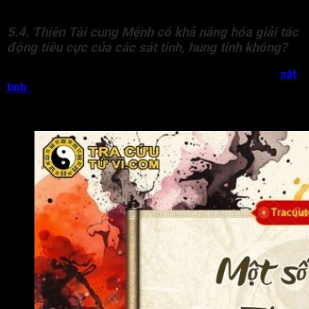
tập, nghiên cứu.
5.4. Thiên Tài cung Mệnh có khả năng hóa giải tác
động tiêu cực của các sát tinh, hung tinh không?
Thiên Tài có thể hỗ trợ giảm nhẹ phần nào ảnh hưởng của
sát
tinh
, hung tinh. Tuy nhiên, mức độ tác động còn phụ thuộc vào
tâm tính, đức độ của đương số và sự phối hợp của các sao
khác trong lá số.