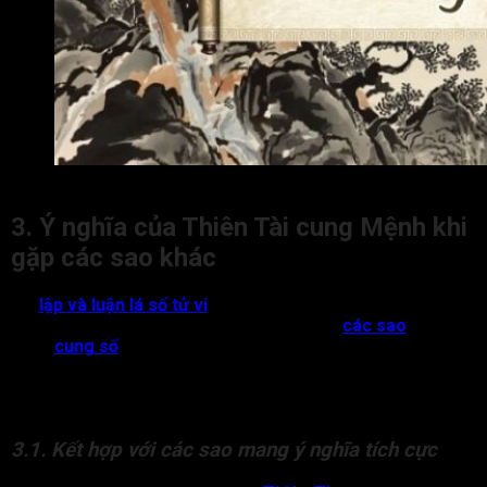
Đặc điểm của người sở hữu Thiên Tài cung Mệnh
3. Ý nghĩa của Thiên Tài cung Mệnh khi
gặp các sao khác
Khi
lập và luận lá số tử vi
, tác động của Thiên Tài tại Mệnh
có thể thay đổi tùy thuộc vào sự kết hợp với
các sao
đi kèm
trong
cung số
. Nếu gặp các sao tốt thì sẽ gia tăng cát khí và
hỗ trợ tích cực; ngược lại, khi đi cùng các sao xấu thì có thể
làm giảm tính thuận lợi hoặc phát sinh những ảnh hưởng bất
lợi.
3.1. Kết hợp với các sao mang ý nghĩa tích cực