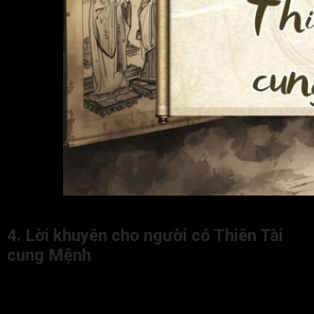
Ý nghĩa của Thiên Tài cung Mệnh khi kết hợp với cá
4. Lời khuyên cho người có Thiên Tài
cung Mệnh
Dưới đây là những lời khuyên theo góc nhìn Tử Vi Đẩu Số,
giúp đương số tận dụng tối đa ưu điểm và khắc phục nhược
điểm của Thiên Tài tại Mệnh: