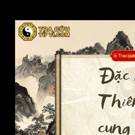
Trường hợp này dễ dẫn đến “tài tận thân vong”, khi tài năng,
sự khôn lỏi bị lạm dụng thì “Thân” nghĩa là mạng sống tượng
trưng cho sức khỏe, tuổi thọ cũng khó giữ được lâu dài.