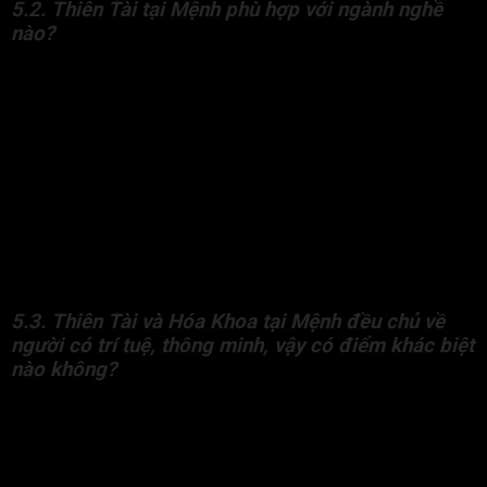
5.2. Thiên Tài tại Mệnh phù hợp với ngành nghề
nào?
Người có Thiên Tài tọa Mệnh phù hợp với các nghề đòi hỏi trí
tuệ, sáng tạo, phân tích, hoạch định, đòi hỏi sự xoay sở nhanh
và tư duy xử lý vấn đề. Có thể kế đến các ngành nghề như:
Lĩnh vực đòi hỏi tư duy logic, sáng tạo
: Công nghệ
thông tin, lập trình, nghiên cứu, tư vấn, hoạch định chiến
lược, marketing, sáng tạo nội dung,…
Lĩnh vực đòi hỏi sự nhanh nhạy
: Khởi nghiệp, kinh
doanh tự do, buôn bán, đầu tư, môi giới, thương mại,…
Lĩnh vực đòi hỏi khả năng phân tích
: Luật sư, nhà báo,
giáo dục, đào tạo, ngoại giao,…
5.3. Thiên Tài và Hóa Khoa tại Mệnh đều chủ về
người có trí tuệ, thông minh, vậy có điểm khác biệt
nào không?
Thiên Tài cung Mệnh chủ về trí tuệ, thông minh, tài năng thiên
bẩm. Đương số thường lanh lợi, nhạy bén, khả năng tự học và
ứng biến linh hoạt trong cuộc sống. Hóa Khoa cung Mệnh chủ
về học thức, tri thức, danh tiếng, bằng cấp nhờ quá trình học