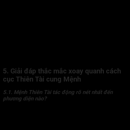
Lời khuyên dành cho người sở hữu Thiên Tài cung Mệnh
5. Giải đáp thắc mắc xoay quanh cách
cục Thiên Tài cung Mệnh
5.1. Mệnh Thiên Tài tác động rõ nét nhất đến
phương diện nào?
Cách cục này tác động rõ nhất đến phương diện trí tuệ và tư
duy. Đương số thường là người thông minh xuất chúng, có khả
năng tiếp thu nhanh, có nhiều tài năng.