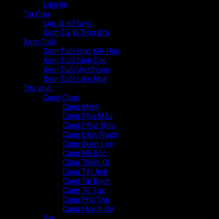
Liên hệ
Tra Cứu
Lập lá số tử vi
Xem Tử Vi Trọn Đời
Xem Tuổi
Xem Tuổi Hợp Kết Hôn
Xem Tuổi Sinh Con
Xem Tuổi Vợ Chồng
Xem Tuổi Làm Nhà
Thư khố
Cung Chức
Cung Mệnh
Cung Phụ Mẫu
Cung Phúc Đức
Cung Điền Trạch
Cung Quan Lộc
Cung Nô Bộc
Cung Thiên Di
Cung Tật Ách
Cung Tài Bạch
Cung Tử Tức
Cung Phu Thê
Cung Huynh Đệ
Sao