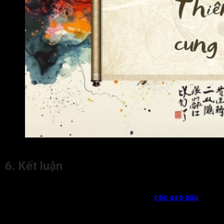
Một số câu hỏi liên quan đến Thiên Tài cung Mệnh
6. Kết luận
Thiên Tài cung Mệnh
vừa là phù tinh vừa mang tính ám tinh.
Cách cục này giúp giảm trừ ảnh hưởng của
các sao xấu
,
nhưng cũng có thể làm giảm cát khí của các sao tốt khi an tại
Mệnh. Đương số thường là người thông minh, tháo vát, có khả