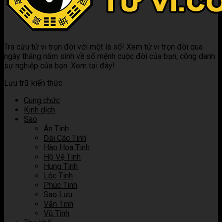
kết
gì?
Mệnh
nghĩa
giải
hợp
Luận
là
khi
ý
các
giải
gì?
kết
nghĩa
sao
ý
Luận
hợp
khi
trong
nghĩa
giải
các
kết
Tra cứu tử vi trọn đời với một lá số! Xem tử vi trọn đời qua
tử
khi
ý
sao
hợp
ngày tháng năm sinh về số mệnh cuộc đời của bạn, công danh
vi
kết
nghĩa
trong
các
sự nghiệp của bạn. Xem tại đây!
hợp
khi
tử
sao
các
kết
vi
trong
Lưu trữ kiến thức
sao
hợp
tử
trong
các
vi
Cung chức
tử
sao
Kinh dịch
vi
trong
Sao
tử
Án Tinh
vi
Đài Các Tinh
Hào Hoa Tinh
Hộ Vệ Tinh
Hung Tinh
Lộc Tinh
Phúc Tinh
Sao Lưu
Văn Tinh
Vũ Tinh