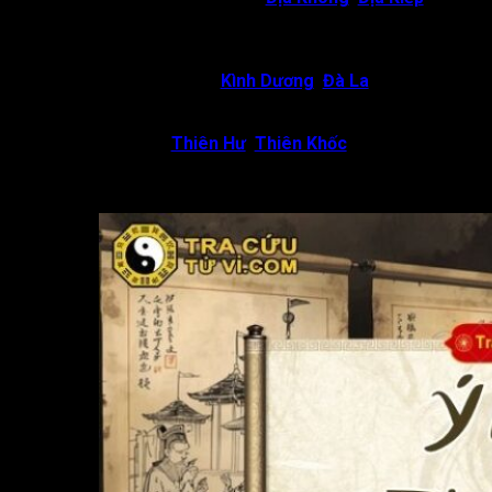
về tài năng dễ sử dụng vào mục đích lệch lạc, bất chính.
Đương số dễ gặp biến cố bất ngờ, tai nạn, thất bại trong
sự nghiệp hoặc tài chính.
Mệnh Thiên Tài gặp
Kình Dương
,
Đà La
:
Chủ về gia
tăng tính tự phụ và hiếu thắng. Đương số dễ cậy tài mà
coi thường người khác.
Thiên Tài gặp
Thiên Hư
,
Thiên Khốc
: Chủ về đương
số dễ bất an trong nội tâm, hay lo nghĩ dẫn đến căng
thẳng, sức khỏe tinh thần bị ảnh hưởng.