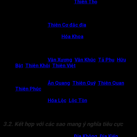
Thiên Tài cung Mệnh gặp
Thiên Thọ
:
Tạo cách cục
“Tài Thọ song toàn”. Chủ về nghiệp quả rõ ràng, tài năng
đi đôi với đạo đức. Tiền vận dùng tài trí đúng đắn thì
hậu vận tốt đẹp.
Thiên Tài gặp
Thiên Cơ đắc địa
:
Chủ về đương số là
người cơ trí, phản ứng nhanh nhạy, đa tài đa nghệ.
Mệnh Thiên Tài gặp
Hóa Khoa
:
Tạo cách cục “Danh
sư, Danh sỹ”. Chủ về đương số có học vấn uyên thâm,
tài năng phát triển theo hướng bền vững, được xã hội
công nhận.
Thiên Tài gặp
Văn Xương
,
Văn Khúc
,
Tả Phụ
,
Hữu
Bật
,
Thiên Khôi
,
Thiên Việt
:
Chủ về đương số dễ thành
công trong lĩnh vực liên quan đến giao tiếp, nghệ thuật
hoặc các công việc đòi hỏi sự khéo léo.
Thiên Tài gặp
Ân Quang
,
Thiên Quý
,
Thiên Quan
và
Thiên Phúc
:
Chủ về người có năng lực tốt, tư chất ổn
định, sống chừng mực và biết giữ thái độ khiêm nhường.
Thiên Tài gặp
Hóa Lộc
,
Lộc Tồn
:
Chủ về tài năng tạo
ra tài lộc. Đương số có khả năng kiếm tiền nhờ sự thông
minh, nhanh trí.
3.2. Kết hợp với các sao mang ý nghĩa tiêu cực
Thiên Tài cung Mệnh gặp
Địa Không
,
Địa Kiếp
: Chủ