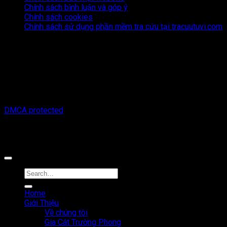
Chính sách bình luận và góp ý
Chính sách cookies
Chính sách sử dụng phần mềm tra cứu tại tracuutuvi.com
Thông tin trên trang web này chỉ mang tính chất tham khảo.
Người đọc cần suy nghĩ và chịu trách nhiệm hoàn toàn về mọi
hành động thực hiện dựa trên nội dung trên trang web này.
Chúng tôi không chịu trách nhiệm cho bất kỳ hậu quả nào phát
sinh từ việc sử dụng thông tin trên trang web này.
Copyright © 2026 Tracuutuvi.com | All rights reserved. |
DMCA protected
Công cụ tra cứu tử vi thuộc sở hữu bởi công ty Cổ phần công
nghệ MystechX
Home
Giới Thiệu
Về chúng tôi
Gia Cát Trường Phong