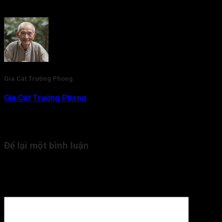
Rate this post
Gia Cát Trường Phong
Gia Cát Trường Phong
là nhà nghiên cứu và am hiểu chuyên
sâu về lĩnh vực Tử Vi Đẩu Số. Với gần 20 năm kinh nghiệm,
hiện tại thầy đang là người trực tiếp tham vấn, kiểm duyệt nội
dung kiến thức Tử Vi cho Tra Cứu Tử Vi.
Để lại một bình luận
Email của bạn sẽ không được hiển thị công khai.
Các trường
bắt buộc được đánh dấu
*
Bình luận
*