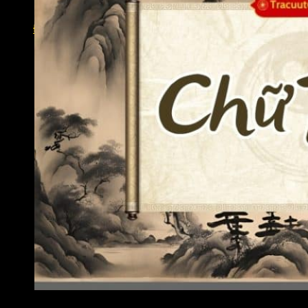
Lộc Tinh
Án Tinh
Đăng nhập
“Bính” tượng trưng cho mặt trời, mặt trăng, nguồn sáng ấ