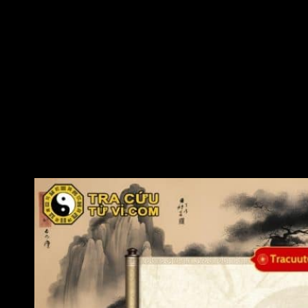
năng lượng nhiệt quang sưởi ấm giúp vạn vật sinh
sôi và phát triển. Bởi vậy, đương số nên sử dụng
các màu đại diện cho hành Hỏa như đỏ, hồng, tím,
cam đậm,…. để thu hút năng lượng. Bên cạnh đó,
người tuổi can Bính sử dụng màu xanh lá cây đại
diện cho hành Mộc – hành tương sinh cho mệnh
Hỏa.
Người can Bính nên hạn chế các tông màu đại diện
cho các hành tương khắc (Thủy, Kim) như: Trắng,
bạc, ánh kim. Nếu bản mệnh chọn sử dụng các
màu trên nên phối hợp xen kẽ các màu tương sinh
với Thiên can để làm giảm bớt sự khắc kỵ cho chủ
nhân.