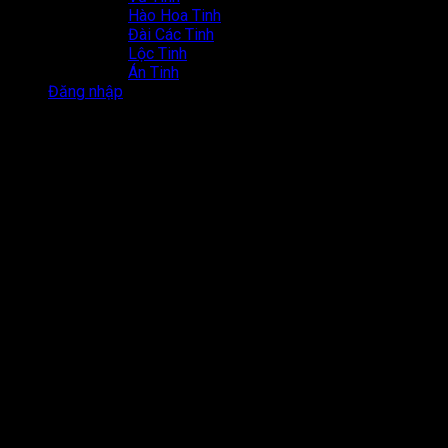
Hào Hoa Tinh
Đài Các Tinh
Lộc Tinh
Án Tinh
Đăng nhập