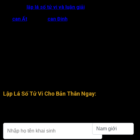
Trong việc
lập lá số tử vi và luận giải
chúng thì ta cần biết
chữ Bính là thiên can đứng thứ 3 trong số 10 thiên can, đứng
sau
can Ất
và trước
can Đinh
. Xét theo phương vị, thiên can
Bính theo hướng Nam, mang tính Dương thuộc hành Hỏa.
“Bính” tượng trưng cho mặt trời, mặt trăng, nguồn sáng ấm,
đám cháy, cây đuốc,… Do đó, thiên can Bính cũng mang hàm ý
chỉ về nội nhiệt, năng lượng bên trong của vật chủ.
Chữ Bính mang tính chất như lửa, hóa khí năng lượng dồi dào,
nóng bỏng, rực lửa, xông xáo và có xu hướng vươn ra một
cách mạnh mẽ, khoa trương, lấn át. Can Bính được gắn với chu
kỳ sinh trưởng của thực vật, được coi như nguồn cung cấp
nhiệt lượng để cây cối phát triển.
Lập Lá Số Tử Vi Cho Bản Thân Ngay:
Người sinh từ 23h-00h chọn theo giờ Tý (00h – 01h) của
ngày hôm sau để xem (nếu tra theo ngày sinh âm)
Họ tên khai sinh
Giới tính