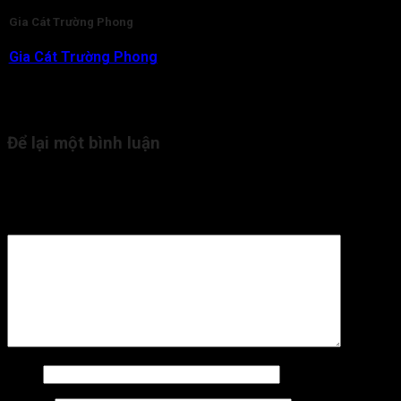
Gia Cát Trường Phong
Gia Cát Trường Phong
là nhà nghiên cứu và am hiểu chuyên
sâu về lĩnh vực Tử Vi Đẩu Số. Với gần 20 năm kinh nghiệm,
hiện tại thầy đang là người trực tiếp tham vấn, kiểm duyệt nội
dung kiến thức Tử Vi cho Tra Cứu Tử Vi.
Để lại một bình luận
Email của bạn sẽ không được hiển thị công khai.
Các trường
bắt buộc được đánh dấu
*
Bình luận
*
Tên
*