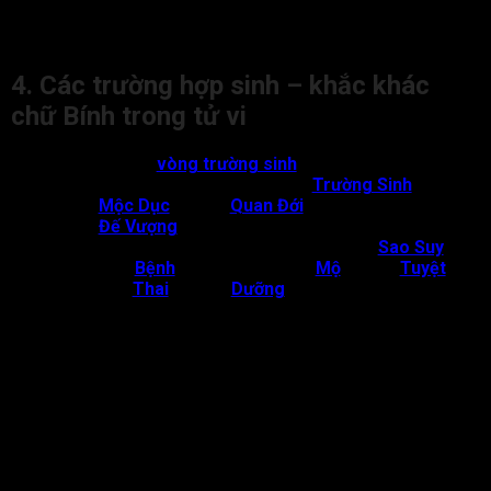
Sửu hoặc Mùi là người được hưởng phúc đức. Tuổi này
sinh vào mùa Hạ và các tháng giao mùa là thuận nhất.
4. Các trường hợp sinh – khắc khác
chữ Bính trong tử vi
Về Khí:
Theo
vòng trường sinh
, thiên can Bính:
Theo khí thịnh tương ứng
:
Trường Sinh
ở Dần;
Mộc Dục
ở Mão;
Quan Đới
ở Thìn; Lâm quan ở Tỵ;
Đế Vượng
ở Ngọ.
Theo khí Suy, can Bính tương ứng
:
Sao Suy
ở
Mùi;
Bệnh
ở Thân; Tử ở Dậu;
Mộ
ở Tuất;
Tuyệt
ở
Hợi;
Thai
ở Tý và
Dưỡng
ở Sửu.
Về Thế:
Chữ Bính trong tử vi đạt Vượng tại mùa Hạ (tối
vượng); Tướng ở mùa Xuân (thứ vượng). Thiên can Bính
bắt đầu Hưu tại Tứ Lập trước mỗi mùa 18 ngày (suy), Tù
tại Thu (thứ suy), Tử tại Đông (tối suy).
Về Hóa:
Nhật can là Bính, gặp Tân (Kim) tại các tháng
Hợi, Thân, Tý, Thìn hóa Thủy.
Về Màu sắc:
Chữ Bính trong tử vi thuộc tính Dương, hành Hỏa.
Bính tượng trưng cho mặt trời chiếu sáng, mang