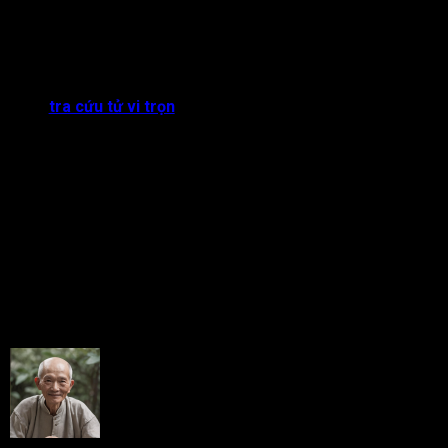
Đương số là người thẳng thắn, cương trực, có tài nhưng dễ
phạm sai lầm bởi sự nóng nảy, vội vàng của mình. Bởi vậy,
bản mệnh cần có sự trải nghiệm, tôi luyện để phát triển tốt hơn
trong tương lai.
Cùng
tra cứu tử vi trọn
đời
khám phá tiềm lực của bạn thông
qua năm thiên can địa chi của bạn ngay hôm nay!
Rate this post