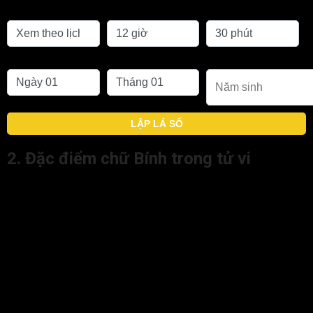
Chọn lịch
Giờ sinh
Phút sinh
Ngày sinh
Tháng sinh
Năm sinh
LẬP LÁ SỐ
2. Đặc điểm chữ Bính trong tử vi
Người sinh năm Thiên can Bính có vẻ ngoài sáng sủa, mắt có
thần, lời nói có uy, khả năng ngoại giao tốt, phù hợp với các
buổi tiệc tùng, quan hệ xã giao. Tuy nhiên bản mệnh Thiên can
Bính dễ bị hiểu lầm là người khoa trương, thích phóng đại, hiếu
danh.
Đương số là người nóng tính, có sức sống và nội tâm mãnh
liệt nên bị chi phối cảm xúc từ bên ngoài. Những người này có
xu hướng coi trọng hình thức bề ngoài. Tâm tính thiện lành
nhưng cố chấp, nóng nảy. Đôi khi hành động vội vàng, thiếu