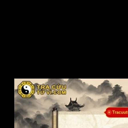
suy xét khiến bản thân dễ bị mệt mỏi.
Những người có chữ Bính trong tử vi tựa như mặt trời, thích
mang kinh nghiệm của mình chia sẻ với người khác. Bản chất
đương số là người sáng dạ thông minh, có suy nghĩ và hành
động dứt khoát, có nghị lực và trách nhiệm. Vì vậy, những
người này phóng khoáng và sẵn sàng cống hiến cho mục tiêu
của họ. Ý chí tiến thủ mạnh mẽ và tình cảm phong phú khiến họ
thích hợp để làm lãnh đạo.
Đàn ông được mẹ, vợ hoặc bạn bè, đồng nghiệp khác giới
giúp đỡ nhưng cũng dễ bị hiềm khích, hiểu lầm. Nữ giới tốt tính
nhưng dễ nóng nảy, cao số, nếu gò má cao thì dễ có mệnh sát
chồng.