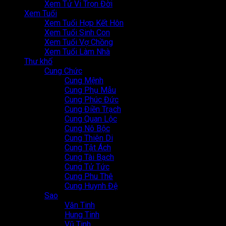
Xem Tử Vi Trọn Đời
Xem Tuổi
Xem Tuổi Hợp Kết Hôn
Xem Tuổi Sinh Con
Xem Tuổi Vợ Chồng
Xem Tuổi Làm Nhà
Thư khố
Cung Chức
Cung Mệnh
Cung Phụ Mẫu
Cung Phúc Đức
Cung Điền Trạch
Cung Quan Lộc
Cung Nô Bộc
Cung Thiên Di
Cung Tật Ách
Cung Tài Bạch
Cung Tử Tức
Cung Phu Thê
Cung Huynh Đệ
Sao
Văn Tinh
Hung Tinh
Vũ Tinh