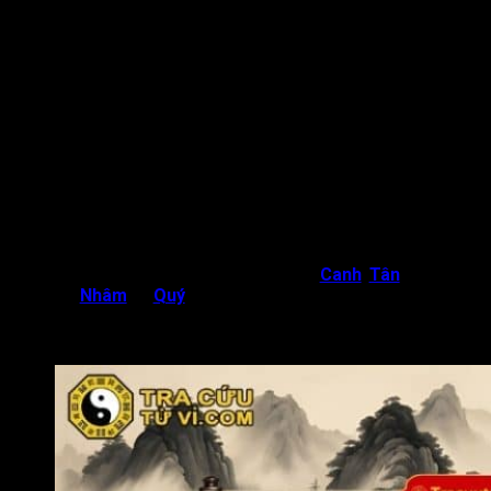
Theo quy luật tương hợp, những thiên can hành Dương (Giáp,
Bính, Mậu, Canh, Nhâm) hoặc hành Âm (Ất, Tân, Đinh, Kỷ, Quý)
khi hội với nhau mang đến sự sinh, khắc mạnh mẽ hơn. Trường
hợp khi Dương can hội cùng Âm can, sự tác động sinh khắc
chỉ còn là tương đối. Do đó, thiên can Bính trong tử vi thuộc
tính Dương, hành Hỏa hợp nhất với các thiên can tính Dương
và Âm tương hỗ.
Thiên can Bính có khả năng tương sinh cho các năm Mậu, Kỷ.
Bên cạnh đó, những người sinh năm Bính nên hợp tác với
những người sinh năm thiên can Giáp và Ất để được hỗ trợ và
mang đến nhiều thuận lợi cho cuộc sống.
Chữ Bính trong tử vi tương khắc nhất với
Canh
,
Tân
và bị
khắc bởi
Nhâm
và
Quý
. Bởi vậy, bản mệnh nên lưu xem xét để
lựa chọn đối tác làm việc hoặc bạn đời cùng phát triển tốt
trong tương lai.