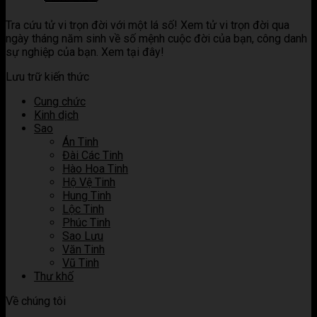
sao
hợp
Luận
khi
ý
trong
các
giải
kết
nghĩa
Tra cứu tử vi trọn đời với một lá số! Xem tử vi trọn đời qua
tử
sao
ý
hợp
khi
ngày tháng năm sinh về số mệnh cuộc đời của bạn, công danh
vi
trong
nghĩa
các
kết
sự nghiệp của bạn. Xem tại đây!
tử
khi
sao
hợp
vi
kết
trong
các
Lưu trữ kiến thức
hợp
tử
sao
các
vi
trong
Cung chức
sao
tử
Kinh dịch
trong
vi
Sao
tử
Án Tinh
vi
Đài Các Tinh
Hào Hoa Tinh
Hộ Vệ Tinh
Hung Tinh
Lộc Tinh
Phúc Tinh
Sao Lưu
Văn Tinh
Vũ Tinh
Thư khố
Về chúng tôi