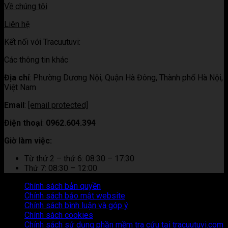
Về chúng tôi
Liên hệ
Kết nối với Tracuutuvi:
Các thông tin khác
Địa chỉ
:
Phường Dương Nội, Quận Hà Đông, Thành phố Hà Nội,
Việt Nam
Email
:
[email protected]
Điện thoại
:
0962.604.394
Giờ làm việc:
Từ thứ 2 – thứ 6: 08:30 – 17:30
Thứ 7: 08:30 – 12:00
Chính sách bản quyền
Chính sách bảo mật website
Chính sách bình luận và góp ý
Chính sách cookies
Chính sách sử dụng phần mềm tra cứu tại tracuutuvi.com