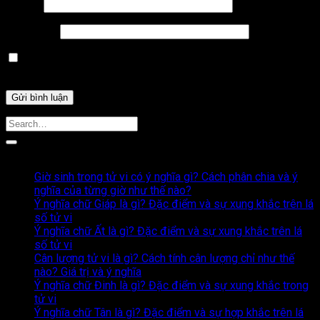
Email
*
Trang web
Lưu tên của tôi, email, và trang web trong trình duyệt này
cho lần bình luận kế tiếp của tôi.
Bài Viết Liên Quan
Giờ sinh trong tử vi có ý nghĩa gì? Cách phân chia và ý
nghĩa của từng giờ như thế nào?
Ý nghĩa chữ Giáp là gì? Đặc điểm và sự xung khắc trên lá
số tử vi
Ý nghĩa chữ Ất là gì? Đặc điểm và sự xung khắc trên lá
số tử vi
Cân lượng tử vi là gì? Cách tính cân lượng chỉ như thế
nào? Giá trị và ý nghĩa
Ý nghĩa chữ Đinh là gì? Đặc điểm và sự xung khắc trong
tử vi
Ý nghĩa chữ Tân là gì? Đặc điểm và sự hợp khắc trên lá