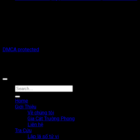
Thông tin trên trang web này chỉ mang tính chất tham khảo.
Người đọc cần suy nghĩ và chịu trách nhiệm hoàn toàn về mọi
hành động thực hiện dựa trên nội dung trên trang web này.
Chúng tôi không chịu trách nhiệm cho bất kỳ hậu quả nào phát
sinh từ việc sử dụng thông tin trên trang web này.
Copyright © 2026 Tracuutuvi.com | All rights reserved. |
DMCA protected
Công cụ tra cứu tử vi thuộc sở hữu bởi công ty Cổ phần công
nghệ MystechX
Home
Giới Thiệu
Về chúng tôi
Gia Cát Trường Phong
Liên hệ
Tra Cứu
Lập lá số tử vi