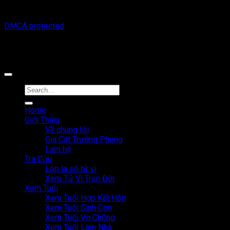
Copyright © 2026 Tracuutuvi.com | All rights reserved. |
DMCA protected
Công cụ tra cứu tử vi thuộc sở hữu bởi công ty Cổ phần công
nghệ MystechX
Home
Giới Thiệu
Về chúng tôi
Gia Cát Trường Phong
Liên hệ
Tra Cứu
Lập lá số tử vi
Xem Tử Vi Trọn Đời
Xem Tuổi
Xem Tuổi Hợp Kết Hôn
Xem Tuổi Sinh Con
Xem Tuổi Vợ Chồng
Xem Tuổi Làm Nhà