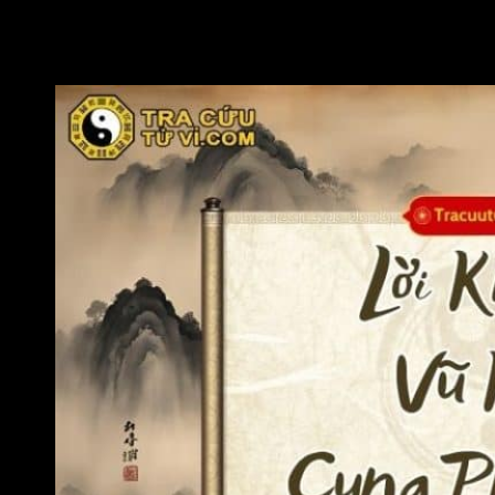
Đương số nên giữ gìn lễ nghi, truyền thống gia tộc để
gắn bó hơn với cội nguồn, từ đó bồi dưỡng thêm âm
đức cho bản thân và đời sau.