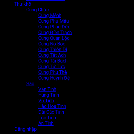
Thư khố
Cung Chức
Cung Mệnh
Cung Phụ Mẫu
Cung Phúc Đức
Cung Điền Trạch
Cung Quan Lộc
Cung Nô Bộc
Cung Thiên Di
Cung Tật Ách
Cung Tài Bạch
Cung Tử Tức
Cung Phu Thê
Cung Huynh Đệ
Sao
Văn Tinh
Hung Tinh
Vũ Tinh
Hào Hoa Tinh
Đài Các Tinh
Lộc Tinh
Án Tinh
Đăng nhập