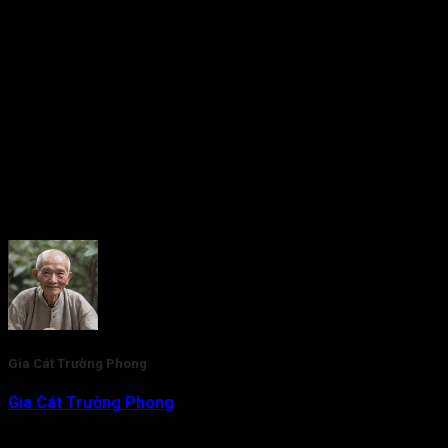
vi, bạn hãy truy cập vào website tracuutuvi.com ngay nhé!
5/5 - (1 bình chọn)
Gia Cát Trường Phong
Gia Cát Trường Phong
là nhà nghiên cứu và am hiểu chuyên
sâu về lĩnh vực Tử Vi Đẩu Số. Với gần 20 năm kinh nghiệm,
hiện tại thầy đang là người trực tiếp tham vấn, kiểm duyệt nội