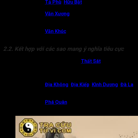
Vũ Khúc gặp
Tả Phù
,
Hữu Bật
:
Chủ về tăng khả năng
cầu tiến và hành thiện trong âm đức.
Vũ Khúc gặp
Văn Xương
:
Chủ về đời sống tinh thần
thanh tao, ưa học hỏi, yêu thích nghệ thuật hoặc lý tưởng
cao đẹp.
Vũ Khúc gặp
Văn Khúc
:
Chủ về đương số có thể tích
phúc qua con đường học thuật, giảng dạy, nghiên cứu.
2.2. Kết hợp với các sao mang ý nghĩa tiêu cực
Vũ Khúc cung Phúc Đức gặp
Thất Sát
:
Chủ về đương
số thường gặp vấn đề liên quan đến sức khỏe. Cuộc
sống, sự nghiệp không được như ý, hay gặp tai họa bất
ngờ.
Vũ Khúc gặp
Địa Không
,
Địa Kiếp
,
Kình Dương
,
Đà La
:
Chủ về họ hàng có người dính đến pháp luật, phúc mỏng,
nghiệp dày.
Vũ Khúc gặp
Phá Quân
:
Chủ về đương số phải tha
hương từ sớm thì cuộc sống mới thuận lợi.