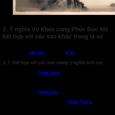
Vũ Khúc cung Phúc Đức là gì?
2. Ý nghĩa Vũ Khúc cung Phúc Đức khi
kết hợp với các sao khác trong lá số
Ý nghĩa Vũ Khúc cung Phúc Đức trong tử vi có nhiều thay đổi
khi kết hợp với
các sao
khác trong
lá số
, cụ thể:
2.1. Kết hợp với các sao mang ý nghĩa tích cực
Vũ Khúc gặp
Tham Lang
:
Chủ về đương số được
hưởng phúc đức tổ tiên, có tuổi thọ cao. Hậu vận gặp
nhiều may mắn, sống thanh nhàn. Dòng họ có nhiều
người giàu có có.
Vũ Khúc gặp
Thiên Phủ
:
Chủ về người được hưởng
phúc thọ, nhận được sự giúp đỡ từ dòng họ.
Vũ Khúc cung Phúc Đức gặp
Thiên Tướng
:
Chủ về
đương số được hưởng phúc thọ, họ hàng có nhiều người
giàu sang.