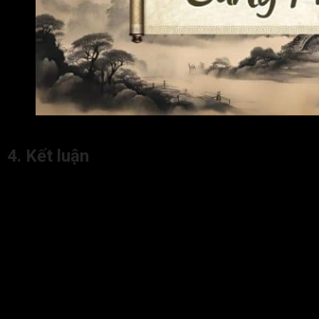
Lời khuyên cho người có sao Vũ Khúc cung Phúc Đức
4. Kết luận
Người có
Vũ Khúc cung Phúc Đức
ở trạng thái đắc, miếu,
vượng địa thường có tâm tính mạnh mẽ, chịu khó, có thể sống
cô đơn mà không cảm thấy buồn, tuổi thọ cao. Đương số hợp
với cuộc sống tu hành, thiền định hoặc nghiên cứu sâu sắc.
Phúc đức tổ tiên để lại thường là tài sản, vật chất.
Tuy nhiên, nếu Vũ Khúc ở trạng thái hãm địa thì đương số có
thể sống cô đơn, tâm lý khép kín, không dễ hòa nhập, về già
dễ cô quạnh.
Để tìm hiểu thêm về nhiều bài viết hay liên quan đến chủ đề tử