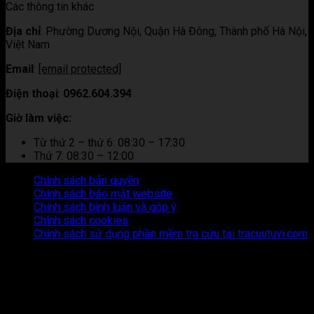
Các thông tin khác
Địa chỉ
:
Phường Dương Nội, Quận Hà Đông, Thành phố Hà Nội,
Việt Nam
Email
:
[email protected]
Điện thoại
:
0962.604.394
Giờ làm việc:
Từ thứ 2 – thứ 6: 08:30 – 17:30
Thứ 7: 08:30 – 12:00
Chính sách bản quyền
Chính sách bảo mật website
Chính sách bình luận và góp ý
Chính sách cookies
Chính sách sử dụng phần mềm tra cứu tại tracuutuvi.com
Thông tin trên trang web này chỉ mang tính chất tham khảo.
Người đọc cần suy nghĩ và chịu trách nhiệm hoàn toàn về mọi
hành động thực hiện dựa trên nội dung trên trang web này.
Chúng tôi không chịu trách nhiệm cho bất kỳ hậu quả nào phát
sinh từ việc sử dụng thông tin trên trang web này.