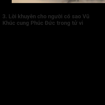
Ý nghĩa Vũ Khúc cung Phúc Đức khi kết hợp với các sao kh
3. Lời khuyên cho người có sao Vũ
Khúc cung Phúc Đức trong tử vi
Dưới đây là một số lời khuyên cho người có sao Vũ Khúc
cung Phúc Đức giúp đương số có được cuộc sống bình an,
may mắn và hạnh phúc hơn:
Đương số hãy dành thời gian cho các hoạt động tinh
thần, tâm linh hoặc thiện nguyện để cân bằng giữa vật
chất và tâm hồn.
Người có sao Vũ Khúc ở cung Phúc Đức dễ tích âm đức
qua việc hỗ trợ tài chính, tổ chức hoặc hành động cụ thể
hơn là chỉ cầu nguyện. Do đó, đương số hãy chia sẻ tài
lực đúng lúc, đúng chỗ để nuôi dưỡng phúc phần bền
vững.
Đương số nên giữ thói quen thiền định, học cách buông
bỏ và sống đơn giản để an ổn hậu vận.
Đương số có xu hướng càng về già càng thảnh thơi nên
đừng vội thất vọng khi tuổi trẻ còn vất vả, hãy kiên trì du
dưỡng và làm việc thiện.