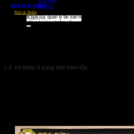
Lộc Tinh
Khi
xem tử vi online
có sao Vũ Khúc ở trạng thái đắc, miếu,
Án Tinh
vượng địa trong cung Phúc Đức, đương số có phúc đức nhờ
Đăng nhập
tài năng, biết tích lũy, quản lý tài sản nên có thể lo liệu được
cho đời sau. Người này có đời sống nội tâm vững vàng, lý
tưởng thực tế, không buông thả.
Gia tộc thường có gốc rễ vững chắc, từng có người giàu có
hoặc giỏi tích sản. Đương số sở hữu cách Vũ Khúc cung Phúc
Đức này dễ gây dựng tài sản từ hai bàn tay trắng, sống biết
nghĩ cho tương lai.
1.2. Vũ Khúc ở trạng thái hãm địa
Người có sao Vũ Khúc hãm địa tại cung Phúc Đức thường
sống cô độc, ít phúc, dễ bị phá tài hoặc vất vả về tiền bạc,
gặp khó khăn trong việc tích lũy.
Đương số sở hữu cách Vũ Khúc cung Phúc Đức này có thể
không biết hưởng thụ, ham tiền bạc đến mức tự khắc phúc, ít
lòng từ bi. Tinh thần dễ căng thẳng, lo lắng do qua cố gắng,
suy nghĩ nhiều về vật chất.