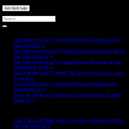
Bài Viết Liên Quan
Sao Thiên Phủ là gì? Ý nghĩa Thiên Phủ tọa thủ tại các
cung trong tử vi
Sao Thái Dương là gì? Ý nghĩa Thái Dương khi tọa thủ tại
các cung trong tử vi
Sao Hóa Quyền là gì? Ý nghĩa Hóa Quyền khi an tại các
cung trên lá số tử vi
Sao Thái Âm là gì? Ý nghĩa Thái Âm tọa thủ tại các cung
trong tử vi
Sao Vũ Khúc là gì? Ý nghĩa Vũ Khúc khi đóng tại các
cung trong tử vi
Sao Lộc Tồn là gì? Ý nghĩa Lộc Tồn khi tọa tại 12 cung
trong tử vi
Nội dung mới nhất
Tam Thai cung Mệnh là gì? Luận giải ý nghĩa khi kết hợp
Không
các sao trong tử vi