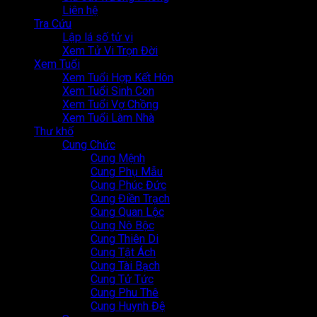
Liên hệ
Tra Cứu
Lập lá số tử vi
Xem Tử Vi Trọn Đời
Xem Tuổi
Xem Tuổi Hợp Kết Hôn
Xem Tuổi Sinh Con
Xem Tuổi Vợ Chồng
Xem Tuổi Làm Nhà
Thư khố
Cung Chức
Cung Mệnh
Cung Phụ Mẫu
Cung Phúc Đức
Cung Điền Trạch
Cung Quan Lộc
Cung Nô Bộc
Cung Thiên Di
Cung Tật Ách
Cung Tài Bạch
Cung Tử Tức
Cung Phu Thê
Cung Huynh Đệ