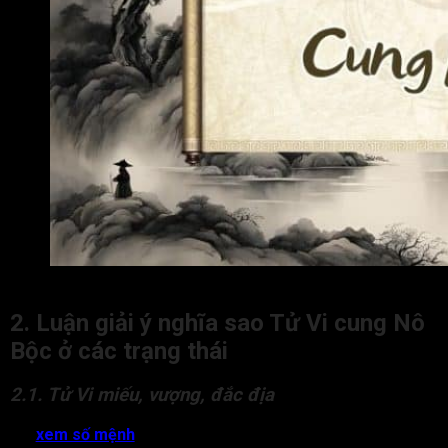
Tử Vi cung Nô Bộc là gì?
2. Luận giải ý nghĩa sao Tử Vi cung Nô
Bộc ở các trạng thái
2.1. Tử Vi miếu, vượng, đắc địa
Khi
xem số mệnh
, sao Tử Vi tọa thủ tại cung Nô Bộc ở trạng