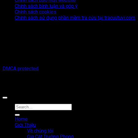
Chính sách bảo mật website
Chính sách bình luận và góp ý
Chính sách cookies
Chính sách sử dụng phần mềm tra cứu tại tracuutuvi.com
Thông tin trên trang web này chỉ mang tính chất tham khảo.
Người đọc cần suy nghĩ và chịu trách nhiệm hoàn toàn về mọi
hành động thực hiện dựa trên nội dung trên trang web này.
Chúng tôi không chịu trách nhiệm cho bất kỳ hậu quả nào phát
sinh từ việc sử dụng thông tin trên trang web này.
Copyright © 2026 Tracuutuvi.com | All rights reserved. |
DMCA protected
Công cụ tra cứu tử vi thuộc sở hữu bởi công ty Cổ phần công
nghệ MystechX
Home
Giới Thiệu
Về chúng tôi
Gia Cát Trường Phong