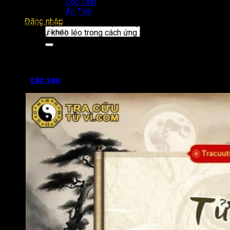
Lộc Tinh
Án Tinh
Tuy nhiên, điểm đáng lưu ý là các mối quan hệ này đôi khi khó
Đăng nhập
kiểm soát hoặc thiếu tính ổn định, dễ phát sinh bất đồng nếu
không có sự khéo léo trong cách ứng xử.
Tác động cụ thể của sao Tử Vi tại cung Nô Bộc sẽ thay đổi
tùy vào vị trí miếu, vượng hay bình hòa trong từng lá số. Do
đó, để luận giải chính xác và đầy đủ, cần xét kết hợp với toàn
cục và
các sao
hội chiếu khác.