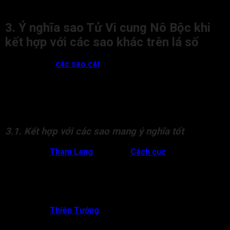
nhiều xích mích, tai họa.
3. Ý nghĩa sao Tử Vi cung Nô Bộc khi
kết hợp với các sao khác trên lá số
Khi gặp được
các sao cát
, Tử Vi cung Nô Bộc có thể mang
đến nhiều ý nghĩa tốt đẹp về các mối quan hệ xã hội.
Tuy nhiên, nếu cung Nô Bộc có sao Tử Vi kết hợp với các sao
hung, đương số nên đề phòng bạn bè, đồng nghiệp hoặc
những người cấp dưới của bản thân.
3.1. Kết hợp với các sao mang ý nghĩa tốt
Tử Vi,
Tham Lang
đồng độ:
Cách cục
này chủ về
đương số có mối quan hệ xã giao rộng khắp. Nếu gặp
thêm các sao phụ tá như Tả Phù, Hữu Bật, hay quý tinh
như Thiên Khôi, Thiên Việt, Ân Quang thì đương số đi
đâu cũng được chào đón, yên mến, kết giao bạn bè hữu
hảo, được giúp đỡ nhiệt tình.
Tử Vi,
Thiên Tướng
cùng cung:
Bạn bè, đồng nghiệp
hoặc cấp dưới đều là người có tài, có thể hỗ trợ đắc lực
cho mệnh tạo trong công việc và cuộc sống.