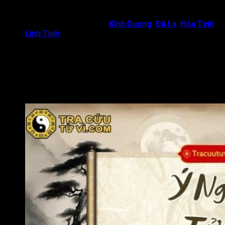
đương số đề bạt hoặc tin tưởng phản bội, làm liên lụy
đến uy tín và vị trí của bản thân.
Tử Vi gặp Tứ Sát tinh (
Kình Dương
,
Đà La
,
Hỏa Tinh
,
Linh Tinh
):
Quan hệ xã giao dễ rơi vào tranh chấp, gặp
tiểu nhân phá hoại. Cấp dưới thiếu năng lực hoặc không
đáng tin, dễ làm hỏng việc lớn.
Tử Vi gặp Hóa Kỵ, Kình Dương hội chiếu:
Tổ hợp sao
này chủ về khả năng rơi vào tình trạng “nuôi ong tay áo”.
Đương số giúp đỡ người khác chân thành nhưng lại bị
chính người mình nâng đỡ quay lưng, thậm chí phản bội.