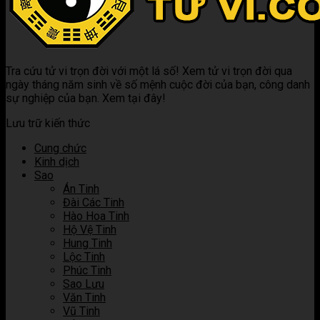
kết
nghĩa
Mệnh
giải
gì?
hợp
khi
là
ý
Luận
các
kết
gì?
nghĩa
giải
sao
hợp
Luận
khi
ý
trong
các
giải
kết
nghĩa
Tra cứu tử vi trọn đời với một lá số! Xem tử vi trọn đời qua
tử
sao
ý
hợp
khi
ngày tháng năm sinh về số mệnh cuộc đời của bạn, công danh
vi
trong
nghĩa
các
kết
sự nghiệp của bạn. Xem tại đây!
tử
khi
sao
hợp
vi
kết
trong
các
Lưu trữ kiến thức
hợp
tử
sao
các
vi
trong
Cung chức
sao
tử
Kinh dịch
trong
vi
Sao
tử
Án Tinh
vi
Đài Các Tinh
Hào Hoa Tinh
Hộ Vệ Tinh
Hung Tinh
Lộc Tinh
Phúc Tinh
Sao Lưu
Văn Tinh
Vũ Tinh