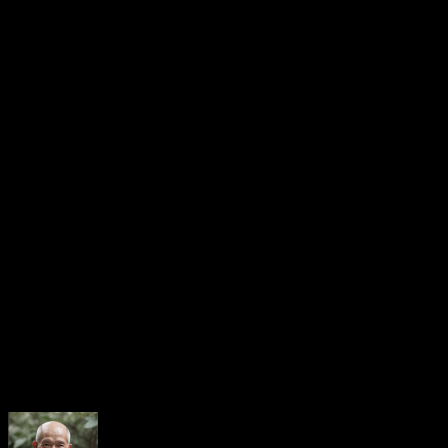
thấy khả năng tận dụng nguồn lực từ bạn bè, cấp dưới để
phát triển sự nghiệp.
Tuy nhiên, cách cục cung Nô Bộc có sao Tử Vi cũng cảnh báo
về những nguy cơ đến từ sự cả tin, phụ thuộc hoặc thiếu linh
hoạt trong giao tiếp.
Để hiểu rõ hơn về lá số tử vi của bản thân và khám phá sâu
hơn những bí mật ẩn giấu trong 12 cung số, mời bạn truy cập
Tracuutuvi.com nơi cung cấp thông tin tử vi chính xác, uy tín và
dễ hiểu.
Rate this post