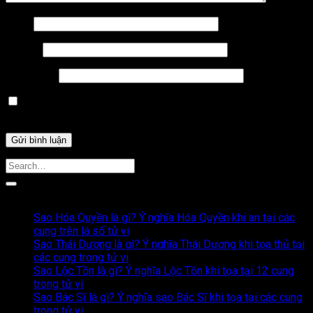
Tên
*
Email
*
Trang web
Lưu tên của tôi, email, và trang web trong trình duyệt này
cho lần bình luận kế tiếp của tôi.
Bài Viết Liên Quan
Sao Hóa Quyền là gì? Ý nghĩa Hóa Quyền khi an tại các
cung trên lá số tử vi
Sao Thái Dương là gì? Ý nghĩa Thái Dương khi tọa thủ tại
các cung trong tử vi
Sao Lộc Tồn là gì? Ý nghĩa Lộc Tồn khi tọa tại 12 cung
trong tử vi
Sao Bác Sĩ là gì? Ý nghĩa sao Bác Sĩ khi tọa tại các cung
trong tử vi