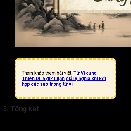
Lời khuyên dành cho người có Tử Vi cung Nô Bộc
Tham khảo thêm bài viết:
Tử Vi cung
Thiên Di là gì? Luận giải ý nghĩa khi kết
hợp các sao trong tử vi
5. Tổng kết
Tử Vi cung Nô Bộc trong tử vi
không chỉ phản ánh cách
đương số xây dựng và duy trì các mối quan hệ, mà còn cho