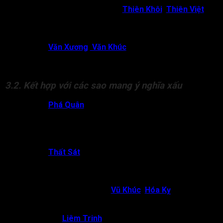
Tử Vi cung Nô Bộc có sao
Thiên Khôi
,
Thiên Việt
:
Đây là cách cục quý nhân. Đương số thường được người
có địa vị, quyền lực hoặc học vấn cao giúp đỡ. Các mối
quan hệ bạn bè, đồng nghiệp mang tính hỗ trợ cao.
Tử Vi,
Văn Xương
,
Văn Khúc
:
Quan hệ xã hội thuận lợi,
gặp được bạn bè có tri thức, đồng nghiệp thông minh,
môi trường làm việc hài hòa, trí tuệ được phát huy.
3.2. Kết hợp với các sao mang ý nghĩa xấu
Tử Vi,
Phá Quân
đồng độ:
Đây là tổ hợp sao chủ về sự
bất ổn. Đương số dễ gặp người dưới quyền vô tâm, vô
tình, gây tổn thất về tài chính hoặc khiến sự nghiệp lao
đao. Tuy nhiên, bạn bè có thể là người nói thẳng, giúp
đương số nhận ra vấn đề.
Tử Vi,
Thất Sát
đồng độ:
Rất bất lợi. Dù cách cục này
gặp thêm cát tinh, đương số vẫn dễ bị đồng nghiệp, bạn
bè hoặc cấp dưới phản bội, chèn ép, tranh đoạt quyền
lực hoặc tài sản.
Tử Vi cung Nô Bộc gặp
Vũ Khúc
,
Hóa Kỵ
:
Chủ về bị
người dưới quyền lừa dối, gây tổn thất lớn về tinh thần
và vật chất.
Tử Vi gặp
Liêm Trinh
, Hóa Kỵ:
Dễ bị cấp dưới do chính