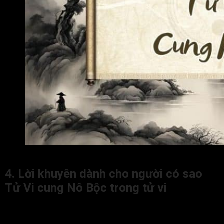
Tử Vi cung Nô Bộc khi kết hợp với các sao khác trên lá số
4. Lời khuyên dành cho người có sao
Tử Vi cung Nô Bộc trong tử vi
Dù có nhiều bạn bè và cấp dưới đắc lực nhưng người có sao
Tử Vi ở cung Nô Bộc vẫn nên đề phòng việc bị phản bội và lừa