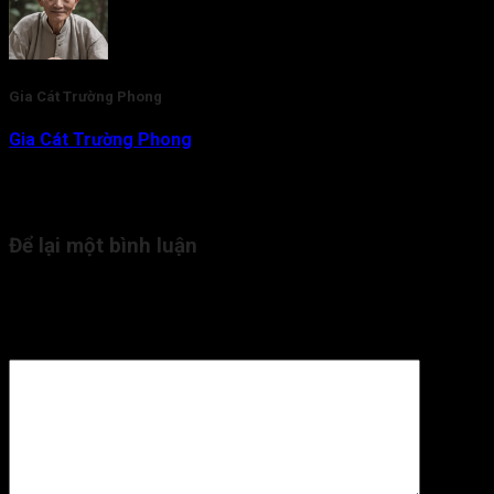
Gia Cát Trường Phong
Gia Cát Trường Phong
là nhà nghiên cứu và am hiểu chuyên
sâu về lĩnh vực Tử Vi Đẩu Số. Với gần 20 năm kinh nghiệm,
hiện tại thầy đang là người trực tiếp tham vấn, kiểm duyệt nội
dung kiến thức Tử Vi cho Tra Cứu Tử Vi.
Để lại một bình luận
Email của bạn sẽ không được hiển thị công khai.
Các trường
bắt buộc được đánh dấu
*
Bình luận
*