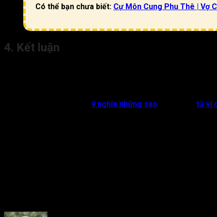
Có thể bạn chưa biết:
Cự Môn Cung Phu Thê | Vợ C
4. Kết luận
Khi gặp
Đại Hao cung Phu Thê trong lá số tử vi
, việc quản l
thấu hiểu đối phương để vượt qua mọi thử thách. Dù có đối mặt v
mối quan hệ hạnh phúc, ổn định.
Nếu bạn muốn tìm hiểu về
ý nghĩa những sao
khác trong
tử vi 
Rate this post