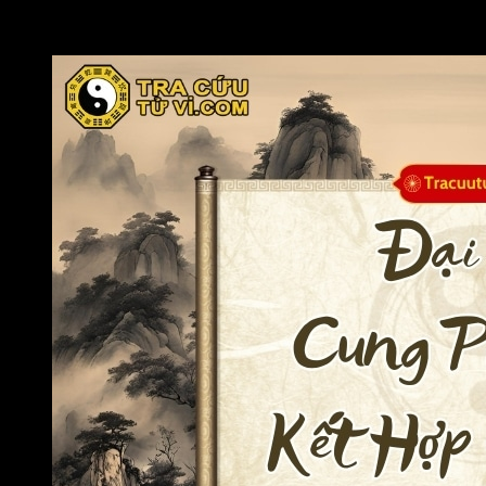
Nếu đương số là nam, có sao Đại Hao cung Phu Thê v
ngoại tình.