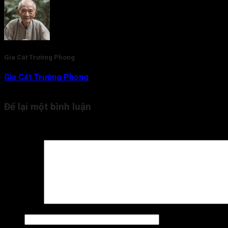
Gia Cát Trường Phong
Gia Cát Trường Phong
là nhà nghiên cứu và am hiểu chuyên sâu
duyệt nội dung kiến thức Tử Vi cho Tra Cứu Tử Vi.
Để lại một bình luận
Email của bạn sẽ không được hiển thị công khai.
Các trường bắ
Bình luận
*
Tên
*