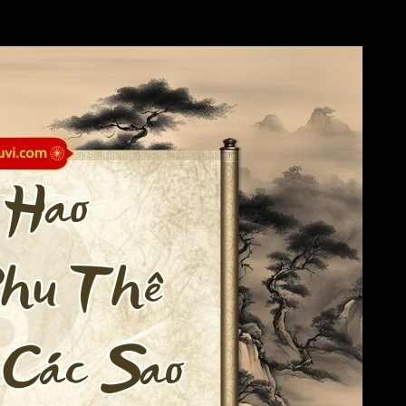
à hội thêm sao Đào Hoa, Hồng Loan
: Nhiều vợ hoặc ở chung vớ