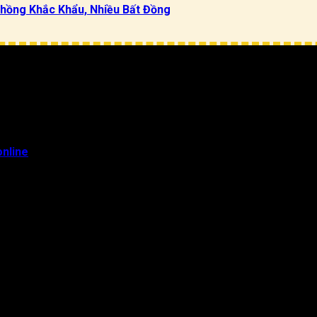
hồng Khắc Khẩu, Nhiều Bất Đồng
ý mối quan hệ hôn nhân trở nên quan trọng hơn bao giờ hết. Đương
ới khó khăn nào đi chăng nữa, việc tạo ra sự hòa thuận và tôn trọ
online
, hãy ghé đến tracuutuvi.com nhé!