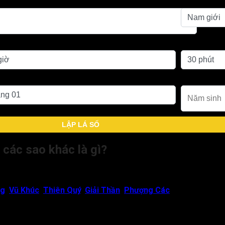
Giới tính
inh
Phút sinh
g sinh
Năm sinh
LẬP LÁ SỐ
 các sao khác là gì?
hiên Riêu
: Người hôn phối dễ là người phong lưu thái trượng, phá 
ng
,
Vũ Khúc
,
Thiên Quý
,
Giải Thần
,
Phượng Các
: Vợ chồng yêu 
 Thiên Hư
: Kết hôn rồi lại ly hôn. Dù đương số kết hôn lần 2 cũ