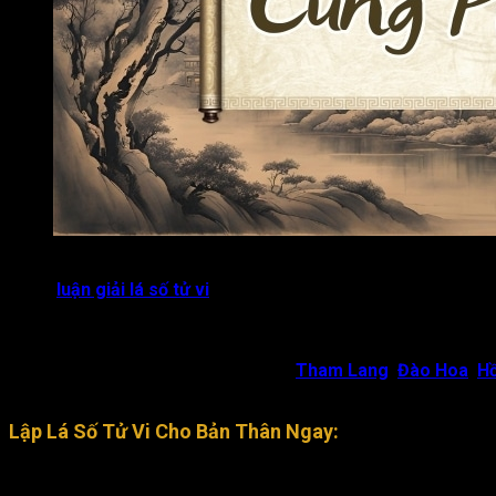
Đài Các Tinh
Lộc Tinh
Án Tinh
Đăng nhập
Đại Hao cung Phu Thê chủ về hôn nhân trắc trở, vợ chồng 
Trong
luận giải lá số tử vi
, khi sao Đại Hao cung Phu Thê hội h
duyên vợ chồng, hai người dễ xa cách nhau.
Hãm địa
: Người hôn phối có khả năng gây ra sự phá tán củ
Hội hợp các sao đào hoa như
Tham Lang
,
Đào Hoa
,
H
bên ngoài.
Lập Lá Số Tử Vi Cho Bản Thân Ngay:
Người sinh từ 23h-00h chọn th