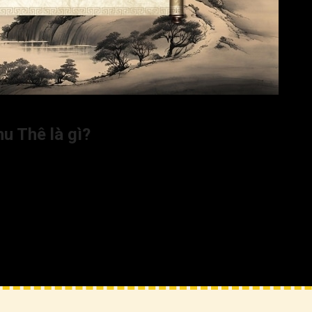
ồng không được tốt
u Thê là gì?
khảo một số lời khuyên sau để phần nào hạn chế được sự tiêu cực
ng Phu Thê nên tránh sự hấp tấp và hãy dành thời gian để hiểu rõ
 được người hôn phối tốt;
 mọi mối quan hệ. Vì thế, bạn hãy luôn sẵn lòng lắng nghe và cố g
đó, người sở hữu cung Phu Thê có sao Đại Hao hãy tìm cách giải
iềm tin vào đối phương. Tránh nghi ngờ và hoài nghi không có căn
hệ hôn nhân.