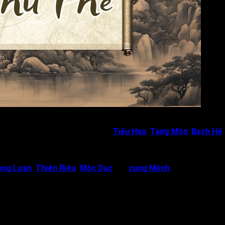
dễ xa cách
ợp với các sao Bại tinh khác (như
Tiểu Hao
,
Tang Môn
,
Bạch Hổ
a cải, dẫn đến sự chia ly;
ồng Loan
,
Thiên Riêu
,
Mộc Dục
thủ
cung Mệnh
tại tình trạng 
eo giờ Tý (00h – 01h) của ngày hôm sau để xem (nếu tra theo 