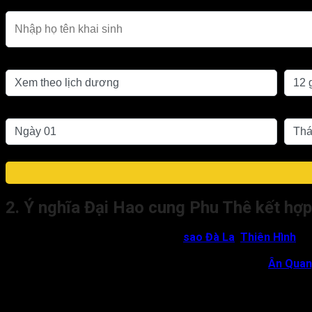
Họ tên khai sinh
Chọn lịch
Giờ s
Ngày sinh
Thán
2. Ý nghĩa Đại Hao cung Phu Thê kết hợp
Đại Hao ở cung Phu Thê gặp
sao Đà La
,
Thiên Hình
, T
ngoài;
Tham Lang hội cùng một hoặc nhiều sao như
Ân Qua
cãi nhau thì cũng sẽ nhanh chóng làm lành;
Gặp Tham Lang đắc địa tại Dần, Thân và có thêm sao
trọn vẹn;