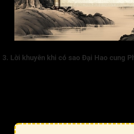
Sao Đại Hao tại cung Phu Thê làm cho mối quan hệ vợ ch
3. Lời khuyên khi có sao Đại Hao cung Ph
Khi gặp sao Đại Hao cung Phu Thê trong lá số tử vi, bạn tham 
Cân nhắc kỹ lưỡng việc kết hôn. Đương số có Đại Hao ở cu
quan hệ. Điều này giúp tránh được những bất đồng và chọn
Giao tiếp cởi mở và chân thành là yếu tố quan trọng trong
Tránh các hành động hoặc lời nói gây xung đột. Thay vào 
bằng;
Vợ chồng hãy giữ lời hứa và cam kết của mình, luôn đặt n
trường đáng tin cậy và an toàn cho cả hai trong mối quan 