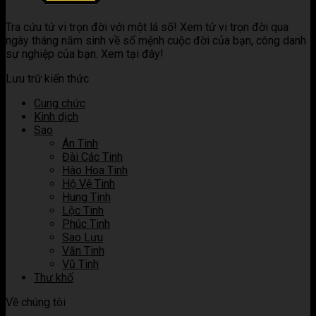
sao
hợp
Luận
khi
ý
trong
các
giải
kết
nghĩa
Tra cứu tử vi trọn đời với một lá số! Xem tử vi trọn đời qua
tử
sao
ý
hợp
khi
ngày tháng năm sinh về số mệnh cuộc đời của bạn, công danh
vi
trong
nghĩa
các
kết
sự nghiệp của bạn. Xem tại đây!
tử
khi
sao
hợp
vi
kết
trong
các
Lưu trữ kiến thức
hợp
tử
sao
các
vi
trong
Cung chức
sao
tử
Kinh dịch
trong
vi
Sao
tử
Án Tinh
vi
Đài Các Tinh
Hào Hoa Tinh
Hộ Vệ Tinh
Hung Tinh
Lộc Tinh
Phúc Tinh
Sao Lưu
Văn Tinh
Vũ Tinh
Thư khố
Về chúng tôi