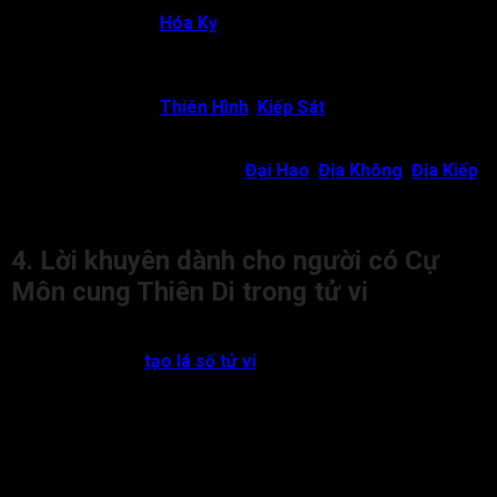
Cự Môn gặp
Hóa Kỵ
:
Chủ về đương số đi ra ngoài xã
hội dễ bị tai tiếng do lời nói hoặc bị tiểu nhân hãm hại, vạ
miệng, tai nạn truyền thông, mất uy tín cá nhân. Khi ra
ngoài hay gặp chuyện buồn, thiệt hại danh dự.
Cự Môn gặp
Thiên Hình
,
Kiếp Sát
:
Chủ về đương số
có thể bị tai nạn, thương tích hoặc các vấn đề pháp lý
khi đi ra ngoài.
Cự Môn đồng cung với
Đại Hao
,
Địa Không
,
Địa Kiếp
tại Thiên Di:
Chủ về đương số ra ngoài bị hao tài, mất
mát, lùa lọc, cuộc sống không ổn định, dễ bị chi phối.
4. Lời khuyên dành cho người có Cự
Môn cung Thiên Di trong tử vi
Dưới đây là một số lời khuyên dành cho người có sao Cự Môn
cung Thiên Di để
tạo
lá số tử vi
sao cho chính xác nhất:
Đương số nên biết tiết chế, cẩn trọng trong lời ăn tiếng
nói khi giao tiếp, giữ phong thái ôn hòa và lựa lời để
tránh vướng thị phi nơi công cộng.
Khi ra ngoài, đương số nên giữ giới hạn, đừng đưa ra
quan điểm khi chưa được hỏi là cách để giữ vị thế và