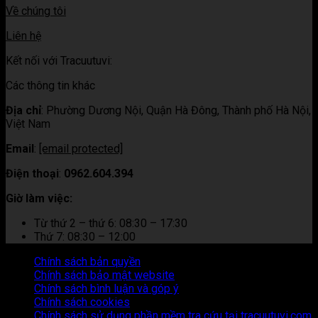
Về chúng tôi
Liên hệ
Kết nối với Tracuutuvi:
Các thông tin khác
Địa chỉ
:
Phường Dương Nội, Quận Hà Đông, Thành phố Hà Nội,
Việt Nam
Email
:
[email protected]
Điện thoại
:
0962.604.394
Giờ làm việc:
Từ thứ 2 – thứ 6: 08:30 – 17:30
Thứ 7: 08:30 – 12:00
Chính sách bản quyền
Chính sách bảo mật website
Chính sách bình luận và góp ý
Chính sách cookies
Chính sách sử dụng phần mềm tra cứu tại tracuutuvi.com