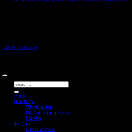
Thông tin trên trang web này chỉ mang tính chất tham khảo.
Người đọc cần suy nghĩ và chịu trách nhiệm hoàn toàn về mọi
hành động thực hiện dựa trên nội dung trên trang web này.
Chúng tôi không chịu trách nhiệm cho bất kỳ hậu quả nào phát
sinh từ việc sử dụng thông tin trên trang web này.
Copyright © 2026 Tracuutuvi.com | All rights reserved. |
DMCA protected
Công cụ tra cứu tử vi thuộc sở hữu bởi công ty Cổ phần công
nghệ MystechX
Home
Giới Thiệu
Về chúng tôi
Gia Cát Trường Phong
Liên hệ
Tra Cứu
Lập lá số tử vi