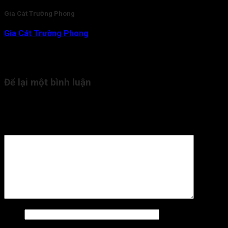
Gia Cát Trường Phong
Gia Cát Trường Phong
là nhà nghiên cứu và am hiểu chuyên
sâu về lĩnh vực Tử Vi Đẩu Số. Với gần 20 năm kinh nghiệm,
hiện tại thầy đang là người trực tiếp tham vấn, kiểm duyệt nội
dung kiến thức Tử Vi cho Tra Cứu Tử Vi.
Để lại một bình luận
Email của bạn sẽ không được hiển thị công khai.
Các trường
bắt buộc được đánh dấu
*
Bình luận
*
Tên
*