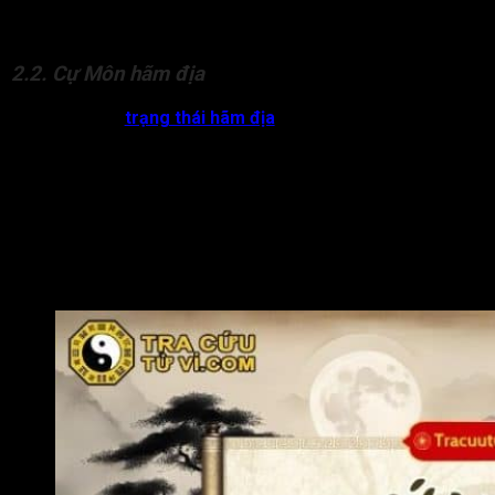
thể là người nói nhiều, có lập luận chặt chẽ, lý sự sắc bén
nhưng cần rèn luyện tính kiềm chế để tránh nói quá thành họa.
2.2. Cự Môn hãm địa
Sao Cự Môn ở
trạng thái hãm địa
trong cung Thiên Di chủ về
đương số đi ra ngoài dễ gặp thị phi, xích mích, bị hiểu lầm, dễ
mất lòng người khác. Quan hệ với người khác không hòa thuận,
có thể vì lời nói mà kết thù oán, bị nhận nhiều dèm pha, ác ý
hoặc bị người khác nói xấu sau lưng.
Cự Môn cung Thiên Di ở trạng thái hãm địa còn chủ về đương
số ra ngoài vận số không mấy tốt đẹp, hay phải vất vả, phí
công tốn sức mà khó có thể phát triển được.