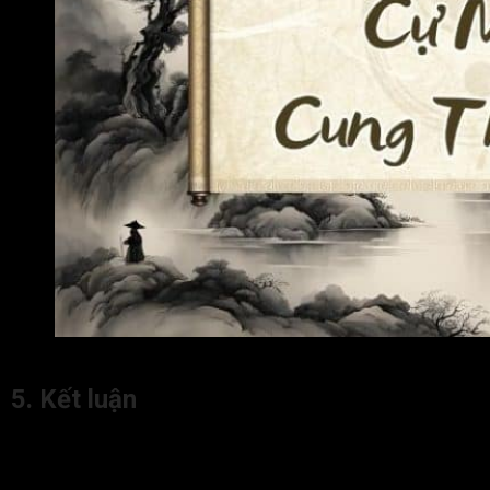
Lời khuyên dành cho người có sao Cự Môn cung Thiên Di
5. Kết luận
Cự Môn cung Thiên Di trong tử vi
chủ về đương số có
phong cách giao tiếp nổi bật, giỏi lập luận và dễ gây ấn tượng
khi ra ngoài. Đồng thời cách cục này cũng ám chỉ nguy cơ bị