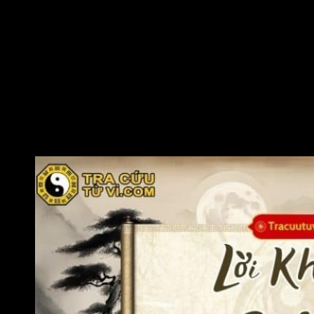
mối quan hệ lâu dài.
Đương số phù hợp với nghề tư vấn, luật sư, giảng dạy,
truyền thông,… nhưng môi trường làm việc lý tưởng là nơi
công bằng, rõ ràng, ít phe cánh. Nơi có nhiều tiểu nhân
hoặc cạnh tranh ngầm sẽ khiến bạn dễ bị thị phi bủa vây.
Nếu sống hoặc làm việc xa nhà, đương số hãy hành xử
chừng mực, tập trung chuyên môn, hạn chế phát biểu tùy
hứng để nhận về sự tôn trọng và tránh rắc rối.
Đương số nên biết khi nào nên dừng, nên lùi trong một
cuộc trao đổi ngoài ra hội, điều này sẽ giúp tạo dựng
các mối quan hệ bền vững hơn.