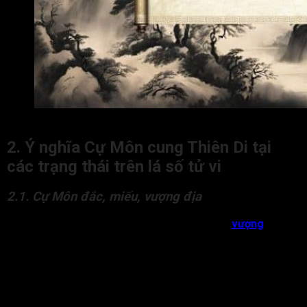
Cự Môn cung Thiên Di là gì?
2. Ý nghĩa Cự Môn cung Thiên Di tại
các trạng thái trên lá số tử vi
2.1. Cự Môn đắc, miếu, vượng địa
Trong cung Thiên Di, có sao Cự Môn đắc, miếu,
vượng
địa sẽ
chủ về đương số giỏi ăn nói, biện luận, có tài diễn đạt, dễ tạo
dựng danh tiếng khi đi ra ngoài. Mặc dù vậy, đương số cũng
dễ thu hút thị phi, bị hiểu lầm hoặc vướng vào tranh cãi do lời
nói.
Cách cục Cự Môn cung Thiên Di này còn chủ về đương số có