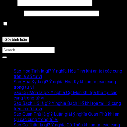
Email
*
Trang web
Lưu tên của tôi, email, và trang web trong trình duyệt này
cho lần bình luận kế tiếp của tôi.
Bài Viết Liên Quan
Sao Hỏa Tinh là gì? Ý nghĩa Hỏa Tinh khi an tại các cung
trên lá số tử vi
Sao Hóa Kỵ là gì? Ý nghĩa Hóa Kỵ khi an tại các cung
trong tử vi
Sao Cự Môn là gì? Ý nghĩa Cự Môn khi tọa thủ tại các
cung trong tử vi
Sao Bạch Hổ là gì? Ý nghĩa Bạch Hổ khi tọa tại 12 cung
trên lá số tử vi
Sao Quan Phù là gì? Luận giải ý nghĩa Quan Phù khi an
tại các cung trong tử vi
Sao Cô Thần là gì? Ý nghĩa Cô Thần khi an tại các cung