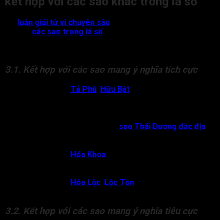
kết hợp với các sao khác trong lá số
Khi
luận giải tử vi chuyên sâu
, Cự Môn cung Thiên Di khi kết
hợp với
các sao trong lá số
khác sẽ mang đến những tác
động tích cực hoặc tiêu cực đến vấn đề di chuyển, các mối
quan hệ xã giao của đương số, cụ thể:
3.1. Kết hợp với các sao mang ý nghĩa tích cực
Cự Môn gặp
Tả Phù
,
Hữu Bật
:
Chủ về đương số có
quý nhân giúp đỡ, dễ gặp người tốt khi ra ngoài. Ngoài
ra, người này cũng có năng lực đàm phán, tư duy tổ
chức, dễ gây thiện cảm trong các mối quan hệ xã hội.
Cự Môn cung Thiên Di có
sao Thái Dương đắc địa
:
Chủ về đương số dễ phát triển tốt ở bên ngoài hoặc có
thể làm việc trong môi trường quốc tế.
Cự Môn gặp
Hóa Khoa
:
Chủ về đương số có thể trở
nên nổi bật nhờ trí tuệ và khả năng ăn nói nhờ đó dễ
phát triển trong các lĩnh vực về ngoại giao, truyền thông.
Cự Môn gặp
Hóa Lộc
,
Lộc Tồn
:
Chủ về đương số đi xa
buôn bán, kinh doanh dễ trở nên giàu có.
3.2. Kết hợp với các sao mang ý nghĩa tiêu cực