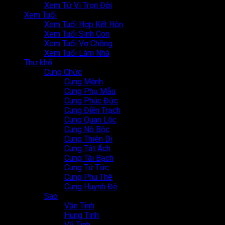
Xem Tử Vi Trọn Đời
Xem Tuổi
Xem Tuổi Hợp Kết Hôn
Xem Tuổi Sinh Con
Xem Tuổi Vợ Chồng
Xem Tuổi Làm Nhà
Thư khố
Cung Chức
Cung Mệnh
Cung Phụ Mẫu
Cung Phúc Đức
Cung Điền Trạch
Cung Quan Lộc
Cung Nô Bộc
Cung Thiên Di
Cung Tật Ách
Cung Tài Bạch
Cung Tử Tức
Cung Phu Thê
Cung Huynh Đệ
Sao
Văn Tinh
Hung Tinh
Vũ Tinh