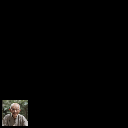
hiểu lầm hoặc vướng vào thị phi nếu không thận trọng lời nói.
Đương số nên học cách tiết chế, tránh tranh luận vô bổ và luôn
giữ sự điềm đạm trong giao tiếp để gặt hái được thành công
trong môi trường xã hội.
Để tìm hiểu thêm về các kiến thức khác trong tử vi, mời bạn
hãy truy cập ngay vào website tracuutuvi.com ngay nhé!
Rate this post