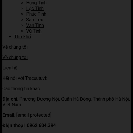
Hung Tinh
Lộc Tinh
Phúc Tinh
Sao Lưu
Văn Tinh
Vũ Tinh
Thư khố
Về chúng tôi
Về chúng tôi
Liên hệ
Kết nối với Tracuutuvi:
Các thông tin khác
Địa chỉ
:
Phường Dương Nội, Quận Hà Đông, Thành phố Hà Nội,
Việt Nam
Email
:
[email protected]
Điện thoại
:
0962.604.394