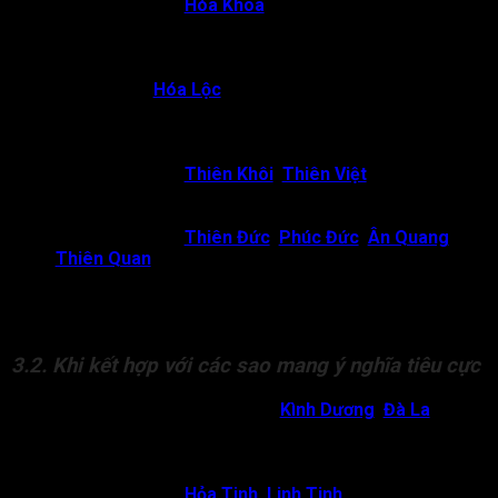
Văn Xương gặp
Hóa Khoa
:
Chủ về học hành xuất sắc,
dễ đạt thành tích cao trong thi cử, nghiên cứu. Đương số
có tư duy rõ ràng, chính trực, dễ được công nhận về học
vấn và năng lực chuyên môn.
Văn Xương,
Hóa Lộc
đồng cung tại Mệnh:
Chủ về việc
tài năng trí tuệ có thể chuyển hóa thành tài lộc. Đương số
dễ kiếm tiền nhờ tri thức, viết lách, giảng dạy hoặc các
công việc liên quan đến chuyên môn và uy tín cá nhân.
Văn Xương gặp
Thiên Khôi
,
Thiên Việt
:
Chủ về đương
số dễ gặp được quý nhân giúp đỡ trong học tập và công
việc.
Văn Xương gặp
Thiên Đức
,
Phúc Đức
,
Ân Quang
,
Thiên Quan
đồng cung hoặc hội chiếu:
Chủ về đương
số vừa thông minh, vừa có tâm tính thiện lương. Đương
số dễ gặp may mắn, được bề trên giúp đỡ, có cuộc
sống an nhiên, phúc thọ song toàn.
3.2. Khi kết hợp với các sao mang ý nghĩa tiêu cực
Văn Xương cung Mệnh gặp
Kình Dương
,
Đà La
:
Chủ
về sự cố chấp, bảo thủ, hoặc dễ gặp thị phi, kiện tụng
liên quan đến giấy tờ, văn bản. Đương số có thể gặp
trắc trở, thi cử khó khăn hoặc dễ bị tai tiếng, lừa gạt.
Văn Xương gặp
Hỏa Tinh
,
Linh Tinh
:
Chủ về dù có trí