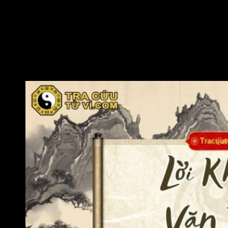
tránh vướng vào thị phi, kiện tụng hoặc những hiểu lầm
không đáng có. Đặc biệt khi Văn Xương hội cùng các sát
tinh như Kình Dương, Đà La thì đương số càng nên lưu
tâm.
Tu tâm dưỡng tính, tích phúc đức:
Việc giữ gìn đạo
đức, sống nhân ái, giúp đỡ người khác sẽ giúp củng cố
phúc khí và gia tăng tác động tích cực của Văn Xương
tại Mệnh.