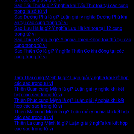
Sao Tấu Thư là gì? Ý nghĩa khi Tấu Thư tọa tại các cung
trong lá số tử vi
Sao Đường Phù là gì? Luận giải ý nghĩa Đường Phù khi
an tại các cung trong tử vi
Sao Lưu Hà là gì? Ý nghĩa Lưu Hà khi tọa tại 12 cung
trong tử vi
Sao Thiên Đồng là gì? Ý nghĩa Thiên Đồng tọa thủ tại các
cung trong tử vi
Sao Thiên Cơ là gì? Ý nghĩa Thiên Cơ khi đóng tại các
cung trong tử vi
Nội dung mới nhất
Tam Thai cung Mệnh là gì? Luận giải ý nghĩa khi kết hợp
Không
các sao trong tử vi
có
Thiên Quan cung Mệnh là gì? Luận giải ý nghĩa khi kết
bình
Không
hợp các sao trong tử vi
luận
có
Thiên Phúc cung Mệnh là gì? Luận giải ý nghĩa khi kết
ở
bình
Không
hợp các sao trong tử vi
Tam
luận
có
Thiên Mã cung Mệnh là gì? Luận giải ý nghĩa khi kết hợp
Thai
ở
Không
bình
các sao trong tử vi
cung
Thiên
có
luận
Thiên La cung Mệnh là gì? Luận giải ý nghĩa khi kết hợp
Mệnh
Quan
ở
bình
Không
các sao trong tử vi
là
cung
Thiên