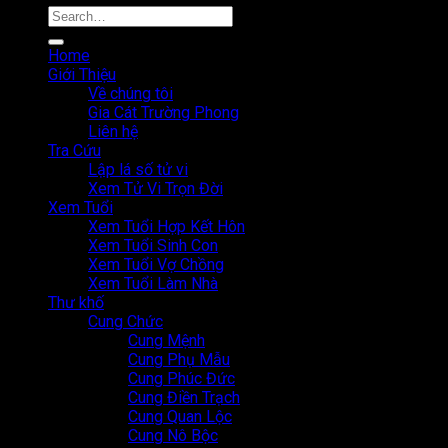
Home
Giới Thiệu
Về chúng tôi
Gia Cát Trường Phong
Liên hệ
Tra Cứu
Lập lá số tử vi
Xem Tử Vi Trọn Đời
Xem Tuổi
Xem Tuổi Hợp Kết Hôn
Xem Tuổi Sinh Con
Xem Tuổi Vợ Chồng
Xem Tuổi Làm Nhà
Thư khố
Cung Chức
Cung Mệnh
Cung Phụ Mẫu
Cung Phúc Đức
Cung Điền Trạch
Cung Quan Lộc
Cung Nô Bộc