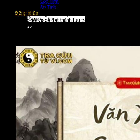
Lộc Tinh
Người xưa có câu “Văn Xương tọa Mệnh, trí sáng tâm minh,
Án Tinh
văn tài nổi bật, khoa giáp hiển vinh”, hàm ý rằng người sở hữu
Đăng nhập
cách cục này thường có tư duy nhanh nhạy, khả năng tiếp thu
tốt, ham học hỏi và dễ đạt thành tựu trong học tập, thi cử.
Đương số thường có năng khiếu về văn chương, nghệ thuật,
khả năng diễn đạt hoặc các lĩnh vực đòi hỏi tư duy, tri thức và
sự sáng tạo.