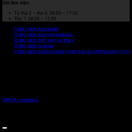
Giờ làm việc:
Từ thứ 2 – thứ 6: 08:30 – 17:30
Thứ 7: 08:30 – 12:00
Chính sách bản quyền
Chính sách bảo mật website
Chính sách bình luận và góp ý
Chính sách cookies
Chính sách sử dụng phần mềm tra cứu tại tracuutuvi.com
Thông tin trên trang web này chỉ mang tính chất tham khảo.
Người đọc cần suy nghĩ và chịu trách nhiệm hoàn toàn về mọi
hành động thực hiện dựa trên nội dung trên trang web này.
Chúng tôi không chịu trách nhiệm cho bất kỳ hậu quả nào phát
sinh từ việc sử dụng thông tin trên trang web này.
Copyright © 2026 Tracuutuvi.com | All rights reserved. |
DMCA protected
Công cụ tra cứu tử vi thuộc sở hữu bởi công ty Cổ phần công
nghệ MystechX