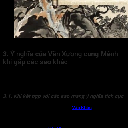
Đặc điểm của người có Văn Xương cung Mệnh
3. Ý nghĩa của Văn Xương cung Mệnh
khi gặp các sao khác
Trong lá số Tử Vi, ý nghĩa của Văn Xương tọa Mệnh không
hoàn toàn cố định mà có sự thay đổi tùy theo các sao đồng
cung hay hội chiếu tại Mệnh.
3.1. Khi kết hợp với các sao mang ý nghĩa tích cực
Văn Xương cung Mệnh gặp
Văn Khúc
:
Tạo thành bộ
“Xương Khúc”. Chủ về học vấn và tài năng. Đương số
thường thông minh, nhạy bén, có tài năng thiên bẩm
trong lĩnh vực văn chương, nghệ thuật.