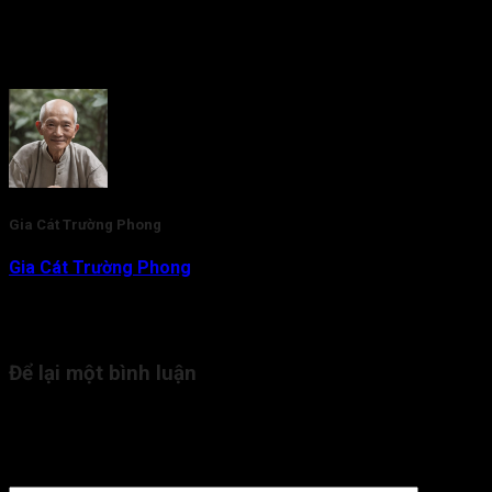
Rate this post
Gia Cát Trường Phong
Gia Cát Trường Phong
là nhà nghiên cứu và am hiểu chuyên
sâu về lĩnh vực Tử Vi Đẩu Số. Với gần 20 năm kinh nghiệm,
hiện tại thầy đang là người trực tiếp tham vấn, kiểm duyệt nội
dung kiến thức Tử Vi cho Tra Cứu Tử Vi.
Để lại một bình luận
Email của bạn sẽ không được hiển thị công khai.
Các trường
bắt buộc được đánh dấu
*
Bình luận
*