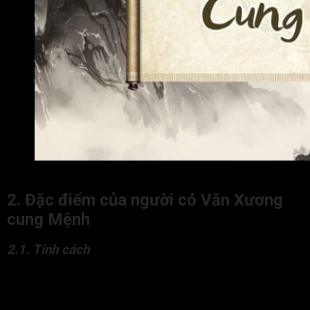
Văn Xương cung Mệnh là gì?
2. Đặc điểm của người có Văn Xương
cung Mệnh
2.1. Tính cách
Người Văn Xương tại Mệnh thường có phong thái nho nhã,
thanh tú và toát lên vẻ trí thức. Đương số thông minh, nhanh
nhạy, có khả năng tiếp thu và ghi nhớ tốt, ham học hỏi và sở