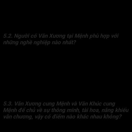
vấn, khả năng tư duy và biểu đạt. Đương số thường thông
minh, học nhanh, có năng khiếu văn chương và dễ tạo dựng
danh tiếng nhờ tri thức và tài năng. Nếu đắc địa tại Mệnh hoặc
hội cùng nhiều cát tinh, đương số thường có công danh hiển
đạt, danh lợi vang xa.
5.2. Người có Văn Xương tại Mệnh phù hợp với
những nghề nghiệp nào nhất?
Người có Văn Xương cung Mệnh phù hợp với các công việc
đòi hỏi tri thức, tư duy và khả năng diễn đạt như:
Giáo dục, giảng dạy, nghiên cứu học thuật
Văn chương, báo chí, truyền thông, xuất bản
Nghệ thuật (âm nhạc, hội họa, văn học, thiết kế)
Luật sư, tư vấn, ngoại giao, hùng biện
Kinh doanh văn hóa, mỹ thuật
5.3. Văn Xương cung Mệnh và Văn Khúc cung
Mệnh để chủ về sự thông minh, tài hoa, năng khiếu
văn chương, vậy có điểm nào khác nhau không?
Văn Xương tại Mệnh thiên về khoa bảng, tư duy, học vấn. Văn