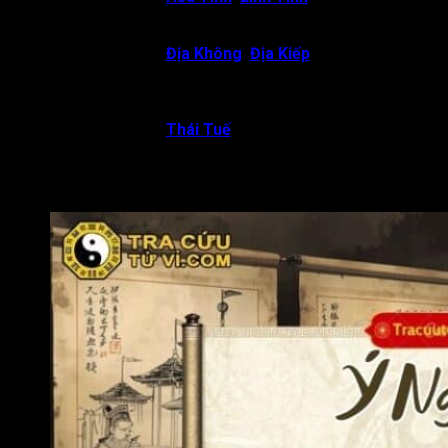
tuệ, nhưng đương cố có thể thiếu kiên nhẫn, dễ nóng nảy,
hấp tấp trong học hành và công việc.
Văn Xương gặp
Địa Không
,
Địa Kiếp
:
Chủ về công
danh, sự nghiệp của đương số thường lên xuống thất
thường, dễ gặp biến cố, tai hoạ bất ngờ. Cuộc đời người
này dễ gặp nhiều biến động, bất trắc.
Văn Xương gặp
Thái Tuế
:
Chủ về đương số thông
minh, ăn nói sắc sảo nhưng đôi khi thẳng thắn quá mức
dẫn đến hiểu lầm, tranh cãi. Người này dễ bị để ý, soi xét
hoặc vướng phải thị phi.