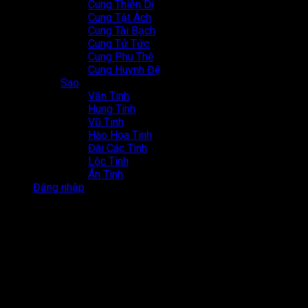
Cung Thiên Di
Cung Tật Ách
Cung Tài Bạch
Cung Tử Tức
Cung Phu Thê
Cung Huynh Đệ
Sao
Văn Tinh
Hung Tinh
Vũ Tinh
Hào Hoa Tinh
Đài Các Tinh
Lộc Tinh
Án Tinh
Đăng nhập