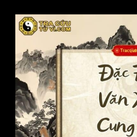
đương số. Sức khoẻ nhìn chung khá tốt nhưng đương số cần
lưu ý các bệnh do stress, căng thẳng, suy nghĩ nhiều,….