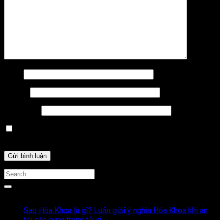
Tên
*
Email
*
Trang web
Lưu tên của tôi, email, và trang web trong trình duyệt này
cho lần bình luận kế tiếp của tôi.
Bài Viết Liên Quan
Sao Hóa Khoa là gì? Luận giải ý nghĩa Hóa Khoa khi an
tại các cung trong tử vi