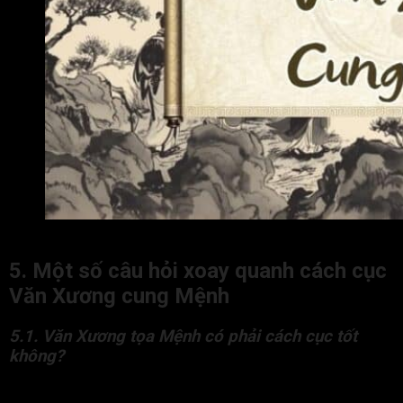
Lời khuyên cho người có Văn Xương cung Mệnh
5. Một số câu hỏi xoay quanh cách cục
Văn Xương cung Mệnh
5.1. Văn Xương tọa Mệnh có phải cách cục tốt
không?
Có. Văn Xương tọa Mệnh là cách cục tốt, chủ về trí tuệ, học