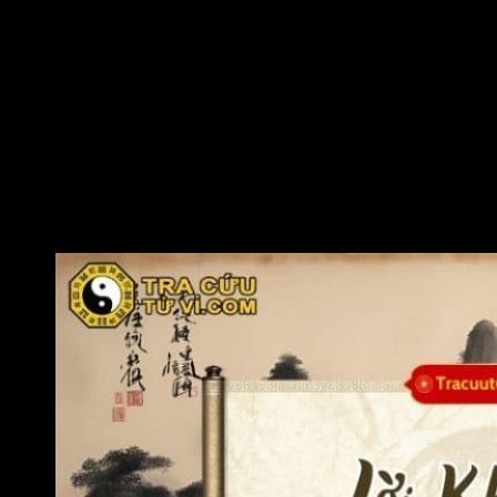
khó tránh khỏi. Ngoài việc tìm cách hạn chế nó xảy ra,
bạn cũng hãy học hỏi từ những trải nghiệm khó khăn đó
để trở nên mạnh mẽ và tích cực hơn;
Tập trung vào những điều tích cực trong cuộc sống và
xây dựng một tư duy lạc quan. Điều này sẽ giúp bạn nhìn
nhận mọi thứ từ nhiều góc nhìn khác và tìm ra giải pháp
hiệu quả hơn cho các vấn đề, tình huống xảy ra;
Đừng quên chăm sóc sức khỏe tinh thần và thể chất
đều đặn. Việc duy trì một lối sống lành mạnh sẽ giúp
bạn có đủ sức mạnh, năng lượng để đối mặt với mọi
thách thức và tai họa trong cuộc sống.