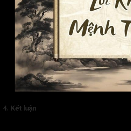
Lời khuyên cho người có Mệnh Thái Tuế
4. Kết luận
Ý nghĩa của
Thái Tuế cung Mệnh trong tử vi
tốt xấu phụ
thuộc nhiều vào trạng thái và tính chất của các sao đi cùng. Có