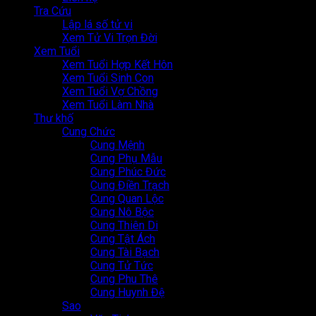
Tra Cứu
Lập lá số tử vi
Xem Tử Vi Trọn Đời
Xem Tuổi
Xem Tuổi Hợp Kết Hôn
Xem Tuổi Sinh Con
Xem Tuổi Vợ Chồng
Xem Tuổi Làm Nhà
Thư khố
Cung Chức
Cung Mệnh
Cung Phụ Mẫu
Cung Phúc Đức
Cung Điền Trạch
Cung Quan Lộc
Cung Nô Bộc
Cung Thiên Di
Cung Tật Ách
Cung Tài Bạch
Cung Tử Tức
Cung Phu Thê
Cung Huynh Đệ
Sao