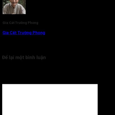
Gia Cát Trường Phong
Gia Cát Trường Phong
là nhà nghiên cứu và am hiểu chuyên
sâu về lĩnh vực Tử Vi Đẩu Số. Với gần 20 năm kinh nghiệm,
hiện tại thầy đang là người trực tiếp tham vấn, kiểm duyệt nội
dung kiến thức Tử Vi cho Tra Cứu Tử Vi.
Để lại một bình luận
Email của bạn sẽ không được hiển thị công khai.
Các trường
bắt buộc được đánh dấu
*
Bình luận
*