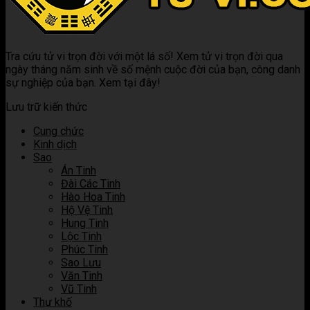
hợp
Luận
là
khi
ý
các
giải
gì?
kết
nghĩa
sao
ý
Luận
hợp
khi
trong
nghĩa
giải
các
kết
Tra cứu tử vi trọn đời với một lá số! Xem tử vi trọn đời qua
tử
khi
ý
sao
hợp
ngày tháng năm sinh về số mệnh cuộc đời của bạn, công danh
vi
kết
nghĩa
trong
các
sự nghiệp của bạn. Xem tại đây!
hợp
khi
tử
sao
các
kết
vi
trong
Lưu trữ kiến thức
sao
hợp
tử
trong
các
vi
Cung chức
tử
sao
Kinh dịch
vi
trong
Sao
tử
Án Tinh
vi
Đài Các Tinh
Hào Hoa Tinh
Hộ Vệ Tinh
Hung Tinh
Lộc Tinh
Phúc Tinh
Sao Lưu
Văn Tinh
Vũ Tinh
Thư khố