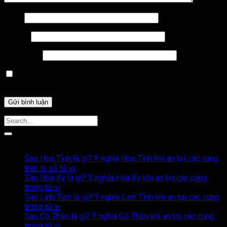
Tên
*
Email
*
Trang web
Lưu tên của tôi, email, và trang web trong trình duyệt này
cho lần bình luận kế tiếp của tôi.
Bài Viết Liên Quan
Sao Hỏa Tinh là gì? Ý nghĩa Hỏa Tinh khi an tại các cung
trên lá số tử vi
Sao Hóa Kỵ là gì? Ý nghĩa Hóa Kỵ khi an tại các cung
trong tử vi
Sao Linh Tinh là gì? Ý nghĩa Linh Tinh khi an tại các cung
trong tử vi
Sao Cô Thần là gì? Ý nghĩa Cô Thần khi an tại các cung
trong tử vi