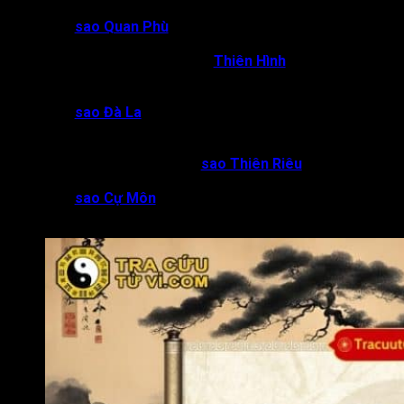
nhất;
Gặp
sao Quan Phù
: Dễ có được con đường công danh
rộng mở, có địa vị cao và bền vững;
Thái Tuế cung Mệnh gặp
Thiên Hình
: Dễ gặp tai họa,
rủi ro xảy ra một cách đột ngột, oan trái, dính dáng đến
kiện tụng, tù tội;
Gặp
sao Đà La
và Hóa Kỵ
: Mộc mạc đôi khi có phần
không được chỉn chu, suy nghĩ chưa kỹ lưỡng nên gây
trở ngại cho công việc, tiền tà;.
Mệnh Thái Tuế đi cùng
sao Thiên Riêu
, Đà La
: Nói
một đằng làm một nẻo, không nhất quán;
Gặp
sao Cự Môn
: Hay lý luận, phù hợp với những công
việc như quan tòa, luật sư, kiểm soát viên,…