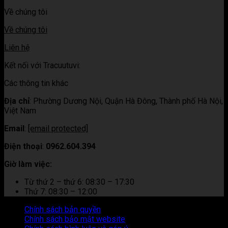
Về chúng tôi
Về chúng tôi
Liên hệ
Kết nối với Tracuutuvi:
Các thông tin khác
Địa chỉ
:
Phường Dương Nội, Quận Hà Đông, Thành phố Hà Nội,
Việt Nam
Email
:
[email protected]
Điện thoại
:
0962.604.394
Giờ làm việc:
Từ thứ 2 – thứ 6: 08:30 – 17:30
Thứ 7: 08:30 – 12:00
Chính sách bản quyền
Chính sách bảo mật website