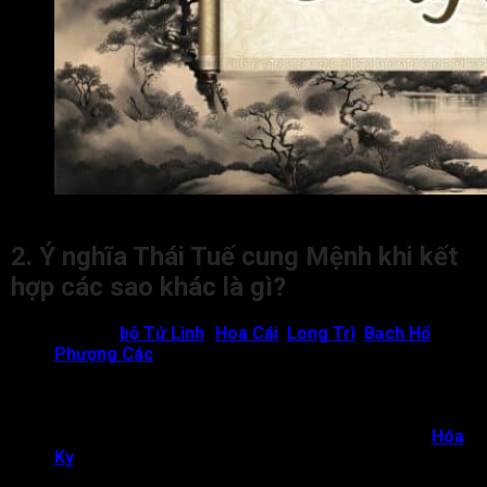
Thái Tuế cung Mệnh chủ về người giỏi lý luận, sắc bén nh
2. Ý nghĩa Thái Tuế cung Mệnh khi kết
hợp các sao khác là gì?
Đi cùng
bộ Tứ Linh
(
Hoa Cái
,
Long Trì
,
Bạch Hổ
,
Phượng Các
)
: Gặp nhiều may mắn, thành công trong
cuộc sống. Là người đấu tranh với cái xấu, biết bảo vệ lẽ
phải. Mệnh Thái Tuế cũng chủ về người thẳng thắn, tốt
bụng, chính trực làm mọi điều để bảo vệ sự thật;
Cung Mệnh có Thái Tuế gặp sao Hoa Cái hoặc
Hóa
Kỵ
: Ăn nói kiêu kỳ, dễ làm người khác mất cảm tình.
Đương số cũng dễ có xu hướng bảo thủ, hay coi mình là