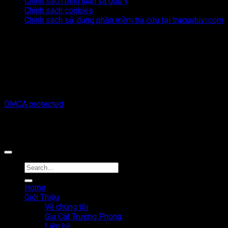
Chính sách bình luận và góp ý
Chính sách cookies
Chính sách sử dụng phần mềm tra cứu tại tracuutuvi.com
Thông tin trên trang web này chỉ mang tính chất tham khảo.
Người đọc cần suy nghĩ và chịu trách nhiệm hoàn toàn về mọi
hành động thực hiện dựa trên nội dung trên trang web này.
Chúng tôi không chịu trách nhiệm cho bất kỳ hậu quả nào phát
sinh từ việc sử dụng thông tin trên trang web này.
Copyright © 2026 Tracuutuvi.com | All rights reserved. |
DMCA protected
Công cụ tra cứu tử vi thuộc sở hữu bởi công ty Cổ phần công
nghệ MystechX
Home
Giới Thiệu
Về chúng tôi
Gia Cát Trường Phong
Liên hệ