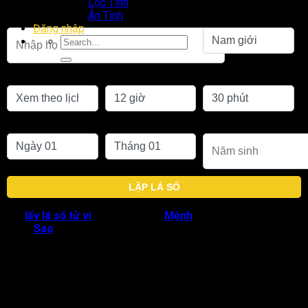
Lộc Tinh
Án Tinh
Họ tên khai sinh
Giới tính
Đăng nhập
Chọn lịch
Giờ sinh
Phút sinh
Ngày sinh
Tháng sinh
Năm sinh
LẬP LÁ SỐ
Khi
lấy lá số tử vi
, Thái Tuế nhập
Mệnh
được xem là thượng
cách.
Sao
này cũng chủ về khả năng ăn nói rõ ràng, lưu loát,
giỏi lý luận thông minh và luôn nghĩ mình là người giỏi nhất.
Thái Tuế tại Mệnh cũng có lợi cho đường công danh, thể hiện
đương số có chí tiến thủ, học hành chăm chỉ và phù hợp với
các ngành như luật sư, nghiên cứu, chính trị gia, giáo viên…
Tuy nhiên người có Mệnh Thái Tuế hay bị nói xấu, công kích,