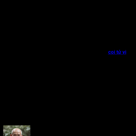
khả năng bạn là người thông minh, giỏi giang, lý luận, biết bảo
vệ lẽ phải, có địa vị nhưng cũng có khả năng trở thành người
bảo thủ, kém nhanh nhạy, dễ gặp kiện tụng… Quan trọng là bạn
biết tự nhận thức về điểm yếu của mình, cải thiện chúng để
hoàn thiện bản thân.
Đồng thời bạn hãy nỗ lực phát triển tư duy, trau dồi kiến thức,
tạo mối quan hệ tốt với mọi người, mạnh mẽ vượt qua trở ngại
để có được một cuộc sống ý nghĩa và hạnh phúc hơn. Nếu
muốn khám phá thêm nhiều kiến thức khác về việc
coi tử vi
,
bạn hãy truy cập vào tracuutuvi.com nhé!
Rate this post