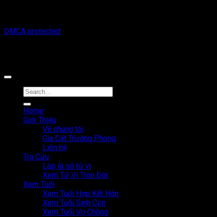
sinh từ việc sử dụng thông tin trên trang web này.
Copyright © 2026 Tracuutuvi.com | All rights reserved. |
DMCA protected
Công cụ tra cứu tử vi thuộc sở hữu bởi công ty Cổ phần công
nghệ MystechX
Home
Giới Thiệu
Về chúng tôi
Gia Cát Trường Phong
Liên hệ
Tra Cứu
Lập lá số tử vi
Xem Tử Vi Trọn Đời
Xem Tuổi
Xem Tuổi Hợp Kết Hôn
Xem Tuổi Sinh Con
Xem Tuổi Vợ Chồng