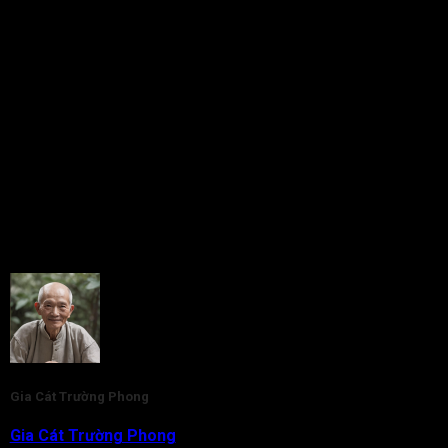
nhất và vận may cũng thi nhau mà đến. Để làm được điều này
thì chắc hẳn bạn đã tích đức ngàn đời chứ không phải ai cũng
có được.
5/5 - (1 bình chọn)
Gia Cát Trường Phong
Gia Cát Trường Phong
là nhà nghiên cứu và am hiểu chuyên