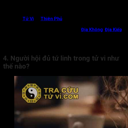
Đà thiết kỵ Dần Thân, lôi kéo người khác vào những
chuyện thị phi không đâu.
Xem xét lá số tử vi của người tuổi dương thì cần xem
qua
Tử Vi
và
Thiên Phủ
trước, nếu Tử Vi tốt thì số phận
sẽ tốt còn Tử Vi xấu thì là số phận xấu.
Tứ Linh sẽ phản tác dụng khi gặp
Địa Không
,
Địa Kiếp
,
tính cách tốt đẹp sẽ gặp nạn hoặc là con dê tế thần, con
ếch chết vì tiếng kêu và Phượng Các Không Kiếp là sự
dâng hiến cho các lý tưởng xấu xa.
4. Người hội đủ tứ linh trong tử vi như
thế nào?