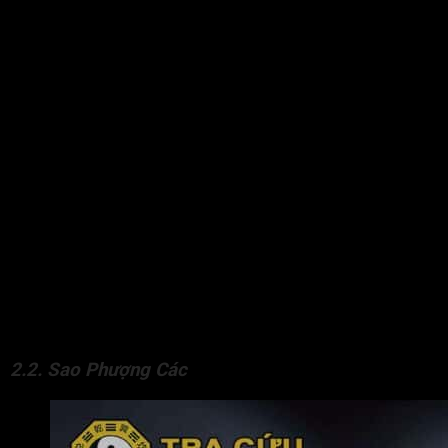
gọi gió, biểu tượng của vua chúa nên luôn được tôn sùng
trong tín ngưỡng văn hóa Á Đông từ xưa đến nay.
– Trì tượng trưng cho thành trì hay thành lũy, là nơi sông đào
để giữ thành quách khỏi sự tấn công của kẻ thù, của quân
địch.
Vì vậy Long Trì mang ý nghĩa trấn giữ, bảo vệ giang sơn, bờ
cõi, hành Thủy, thuộc Đài Cát Tinh trong ngũ hành. Trong tử vi,
đương số được Long Trì chiếu có cốt cách như các vị vua
chúa, tôn thượng.
Người này mang vẻ đẹp toàn vẹn từ trong ra ngoài, có tính
cách như vua chúa, chỉ số IQ cao, đoan trang, họ là mẫu người
ôn hòa, thân thiện, nhân hậu và điềm đạm. Họ cũng có được
công danh sự nghiệp rộng mở, học rộng tài cao, thi cử đỗ đạt,
đường tình duyên cũng gặp nhiều may mắn, hôn nhân gia đạo
bình an tốt đẹp.
2.2. Sao Phượng Các