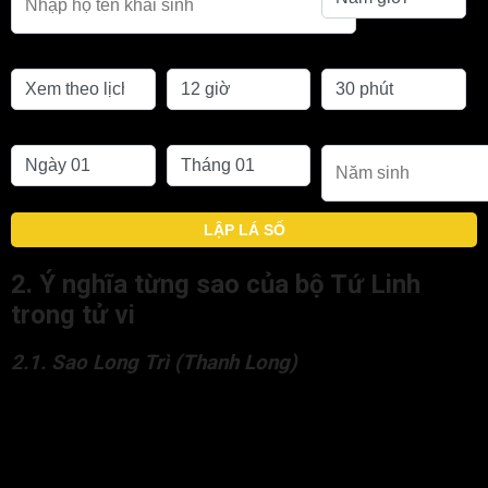
Chọn lịch
Giờ sinh
Phút sinh
Ngày sinh
Tháng sinh
Năm sinh
LẬP LÁ SỐ
2. Ý nghĩa từng sao của bộ Tứ Linh
trong tử vi
2.1. Sao Long Trì (Thanh Long)
Long Trì là linh vật đầu tiên trong bộ tứ linh, là một sao quan
trọng của bộ tứ linh trong tử vi. Long Trì còn được gọi ngắn
gọn là sao Long.
– Long chính là rồng – linh vật linh thiêng có khả năng hô mưa