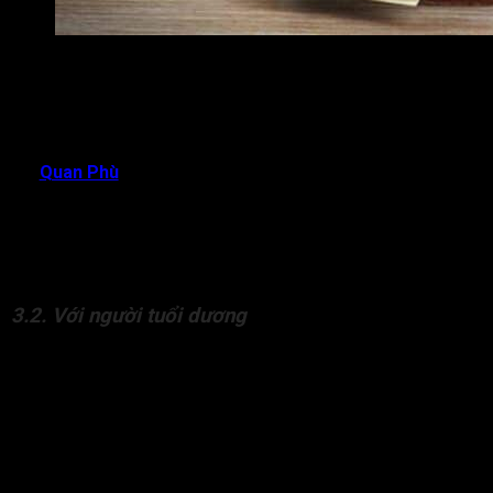
Quan Phù chủ về kiện tụng nên Quan Phù Long Trì đồng cun
phi nhiều hơn
Người tuổi âm thì cần xem xét mệnh của mình là Khốc hay
Phượng, nếu gặp Phượng thì tốt, còn gặp Khốc thì tính cách
táo bạo, bày tỏ quan điểm quyết liệt. Người tuổi âm cần xem
xét
Quan Phù
, Long Trì – hai sao đi đôi với nhau.
Quan Phù chủ về kiện tụng nên Quan Phù, Long Trì đồng cung
thì dính líu đến chuyện thị phi nhiều hơn. Long Trì có nghĩa là
giếng. Long Trì đi với Âm Dương là xấu nên đương số khó có
sự bứt phá bản thân trong mọi lĩnh vực.
3.2. Với người tuổi dương
Tứ linh trong tử vi thông thường chỉ được xem xét cho người
tuổi âm, nhưng nếu gặp may có Phượng xung thì ít ra bạn
cũng có tứ linh ở góc nào đấy, tuy không tốt như tuổi âm,
nhưng tuổi dương cũng sẽ có những lợi thế riêng.
Xét tứ linh cho người tuổi dương thì cần xem xét Tuế Hổ
Phù, người phạm phải Tuế Đà là một điềm xấu, bởi Tuế