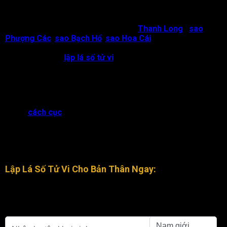
Phượng Các, sao Bạch Hổ, sao Hoa Cái
Như đã đề cập ngay phần mở đầu thì bộ tứ linh bao gồm bốn
sao cụ thể là: Sao Long Trì (còn gọi là
Thanh Long
),
sao
Phượng Các
,
sao Bạch Hổ
,
sao Hoa Cái
. Mỗi ngôi sao này
có ý nghĩa và ảnh hưởng khác nhau đối với vận mệnh một
người trong việc
lập lá số tử vi
.
Đối với người sinh tuổi âm có chữ số cuối cùng là 1,3,5,7,9 thì
sẽ có đủ 4 sao trên trong lá số, còn người tuổi dương có chữ
số cuối cùng là 2,4,6,8,0 thì lá số sẽ không có đủ bộ trên.
Ở mỗi
cách cục
thì tứ linh sẽ có ý nghĩa khác nhau, nhiều quan
niệm cho rằng được các sao trong bộ tứ linh hợp chiếu về
mệnh sẽ tốt. Tuy nhiên, cần có cái nhìn tổng quan và phân tích
sâu hơn để luận giải chính xác, vì không phải lúc nào tứ linh
hội hợp cũng mang lại những điềm lành.
Lập Lá Số Tử Vi Cho Bản Thân Ngay:
Người sinh từ 23h-00h chọn theo giờ Tý (00h – 01h) của
ngày hôm sau để xem (nếu tra theo ngày sinh âm)
Họ tên khai sinh
Giới tính