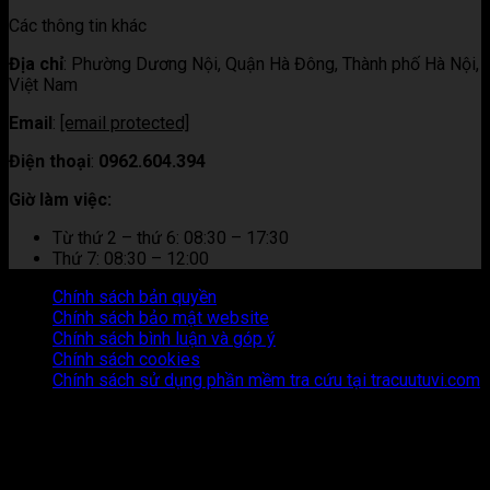
Các thông tin khác
Địa chỉ
:
Phường Dương Nội, Quận Hà Đông, Thành phố Hà Nội,
Việt Nam
Email
:
[email protected]
Điện thoại
:
0962.604.394
Giờ làm việc:
Từ thứ 2 – thứ 6: 08:30 – 17:30
Thứ 7: 08:30 – 12:00
Chính sách bản quyền
Chính sách bảo mật website
Chính sách bình luận và góp ý
Chính sách cookies
Chính sách sử dụng phần mềm tra cứu tại tracuutuvi.com
Thông tin trên trang web này chỉ mang tính chất tham khảo.
Người đọc cần suy nghĩ và chịu trách nhiệm hoàn toàn về mọi
hành động thực hiện dựa trên nội dung trên trang web này.
Chúng tôi không chịu trách nhiệm cho bất kỳ hậu quả nào phát