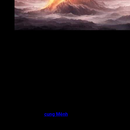
“Phượng” là tên gọi tắt của loài chim Phượng Hoàng
“Phượng” là tên gọi tắt của loài chim Phượng Hoàng
(nguyên thủy là loài chim trong thần thoại của người dân
Á Đông chịu ảnh hưởng của nền văn minh Trung Hoa,
ngự trị trên tất cả các loài chim khác) đây là loài chim
quý theo quan niệm từ thời xa xưa đến nay, chúng tượng
trưng cho sự cao sang, quyền quý.
Các hiểu là nơi chứa đồ hoặc nơi để ở.
Vì vậy Phượng Các nghĩa là nơi những người có chức, có
quyền như vua chúa, quan lại có chức tước cao ngự trị. Sao
này chủ về công danh, vinh hiển. phú quý lâu dài, được gọi với
cái tên ngắn gọn là Phượng.
Phượng Các đóng ở
cung Mệnh
có ý nghĩa gần giống như
Long Trì, đương số đều là những người có tài sắc vẹn toàn,
tính tính hiền lành, ôn nhu, đoan trang, đường công danh sự