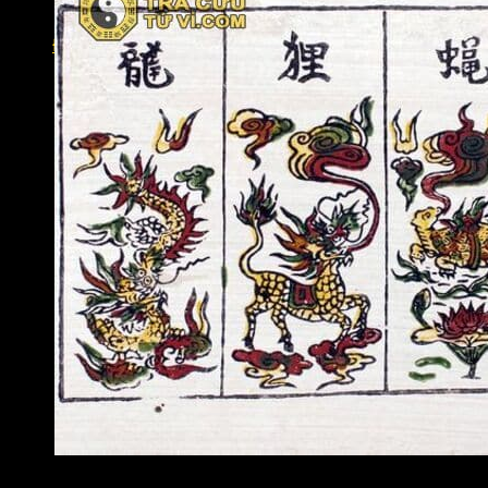
Lộc Tinh
Án Tinh
Đăng nhập
Bộ tứ linh bao gồm bốn sao cụ thể là: Sao Long Trì (còn g