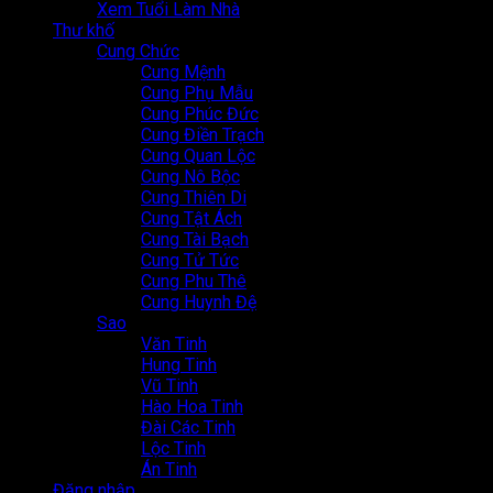
Xem Tuổi Làm Nhà
Thư khố
Cung Chức
Cung Mệnh
Cung Phụ Mẫu
Cung Phúc Đức
Cung Điền Trạch
Cung Quan Lộc
Cung Nô Bộc
Cung Thiên Di
Cung Tật Ách
Cung Tài Bạch
Cung Tử Tức
Cung Phu Thê
Cung Huynh Đệ
Sao
Văn Tinh
Hung Tinh
Vũ Tinh
Hào Hoa Tinh
Đài Các Tinh
Lộc Tinh
Án Tinh
Đăng nhập