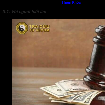
hội với Phượng Khốc (
Phượng Các
,
Thiên Khốc
) mà có.
3.1. Với người tuổi âm