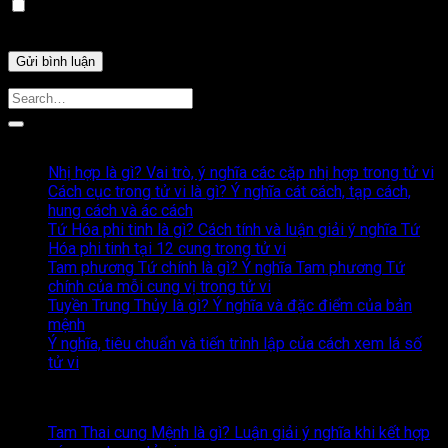
Lưu tên của tôi, email, và trang web trong trình duyệt này
cho lần bình luận kế tiếp của tôi.
Bài Viết Liên Quan
Nhị hợp là gì? Vai trò, ý nghĩa các cặp nhị hợp trong tử vi
Cách cục trong tử vi là gì? Ý nghĩa cát cách, tạp cách,
hung cách và ác cách
Tứ Hóa phi tinh là gì? Cách tính và luận giải ý nghĩa Tứ
Hóa phi tinh tại 12 cung trong tử vi
Tam phương Tứ chính là gì? Ý nghĩa Tam phương Tứ
chính của mỗi cung vị trong tử vi
Tuyền Trung Thủy là gì? Ý nghĩa và đặc điểm của bản
mệnh
Ý nghĩa, tiêu chuẩn và tiến trình lập của cách xem lá số
tử vi
Nội dung mới nhất
Tam Thai cung Mệnh là gì? Luận giải ý nghĩa khi kết hợp