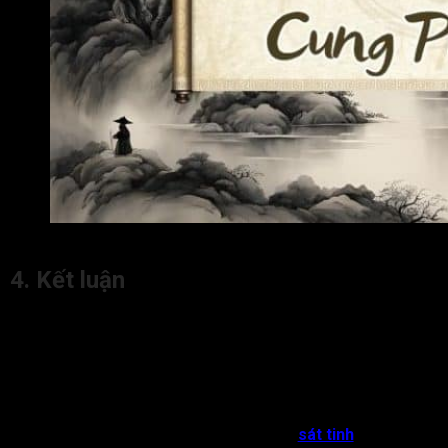
Lời khuyên dành cho người có sao Thái Âm cung Phúc Đứ
4. Kết luận
Thái Âm cung Phúc Đức trong tử vi
chủ về đời sống nội
tâm sâu sắc, tâm hồn nhẹ nhàng và xu hướng tìm kiếm sự bình
yên trong cuộc sống. Người có Thái Âm sáng tại cung này
thường được hưởng phúc lâu dài, gia đạo êm ấm và tinh thần
ổn định.
Tuy nhiên, nếu Thái Âm hãm địa hoặc gặp
sát tinh
, đương số