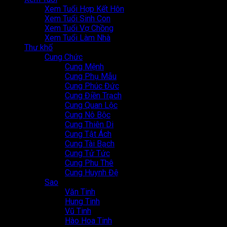
Xem Tuổi Hợp Kết Hôn
Xem Tuổi Sinh Con
Xem Tuổi Vợ Chồng
Xem Tuổi Làm Nhà
Thư khố
Cung Chức
Cung Mệnh
Cung Phụ Mẫu
Cung Phúc Đức
Cung Điền Trạch
Cung Quan Lộc
Cung Nô Bộc
Cung Thiên Di
Cung Tật Ách
Cung Tài Bạch
Cung Tử Tức
Cung Phu Thê
Cung Huynh Đệ
Sao
Văn Tinh
Hung Tinh
Vũ Tinh
Hào Hoa Tinh