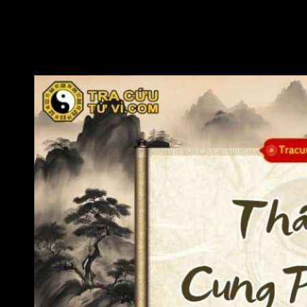
này thường ít nhận được may mắn, đặc biệt khi kiếm tiền có
phần không thuận lợi.
Nữ mệnh có Thái Âm hãm địa cung Phúc Đức dễ bị rối loạn
cảm xúc, tâm lý thất thường.