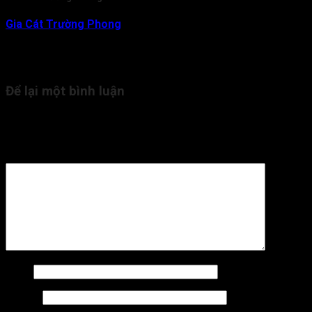
Gia Cát Trường Phong
là nhà nghiên cứu và am hiểu chuyên
sâu về lĩnh vực Tử Vi Đẩu Số. Với gần 20 năm kinh nghiệm,
hiện tại thầy đang là người trực tiếp tham vấn, kiểm duyệt nội
dung kiến thức Tử Vi cho Tra Cứu Tử Vi.
Để lại một bình luận
Email của bạn sẽ không được hiển thị công khai.
Các trường
bắt buộc được đánh dấu
*
Bình luận
*
Tên
*
Email
*