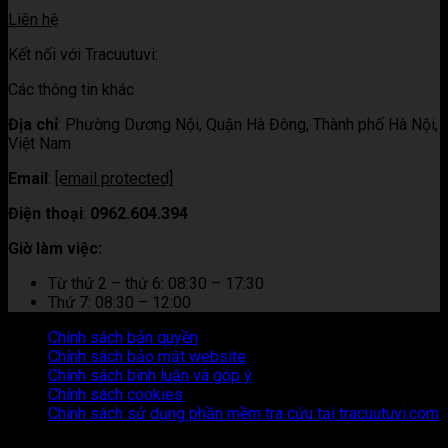
Liên hệ
Kết nối với Tracuutuvi:
Các thông tin khác
Địa chỉ
:
Phường Dương Nội, Quận Hà Đông, Thành phố Hà Nội,
Việt Nam
Email
:
[email protected]
Điện thoại
:
0962.604.394
Giờ làm việc:
Từ thứ 2 – thứ 6: 08:30 – 17:30
Thứ 7: 08:30 – 12:00
Chính sách bản quyền
Chính sách bảo mật website
Chính sách bình luận và góp ý
Chính sách cookies
Chính sách sử dụng phần mềm tra cứu tại tracuutuvi.com