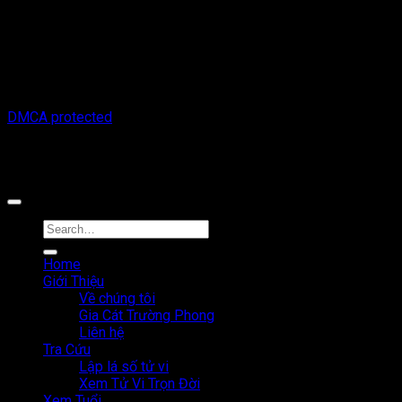
Thông tin trên trang web này chỉ mang tính chất tham khảo.
Người đọc cần suy nghĩ và chịu trách nhiệm hoàn toàn về mọi
hành động thực hiện dựa trên nội dung trên trang web này.
Chúng tôi không chịu trách nhiệm cho bất kỳ hậu quả nào phát
sinh từ việc sử dụng thông tin trên trang web này.
Copyright © 2026 Tracuutuvi.com | All rights reserved. |
DMCA protected
Công cụ tra cứu tử vi thuộc sở hữu bởi công ty Cổ phần công
nghệ MystechX
Home
Giới Thiệu
Về chúng tôi
Gia Cát Trường Phong
Liên hệ
Tra Cứu
Lập lá số tử vi
Xem Tử Vi Trọn Đời
Xem Tuổi