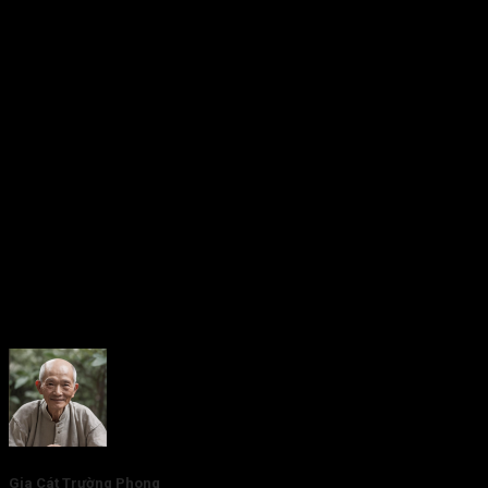
cần học cách cân bằng cảm xúc, tránh sa vào trầm tư, cô lập
hoặc sống quá nội tâm.
Nếu muốn tìm hiểu thêm các kiến thức khác liên quan đến tử
vi, bạn hãy truy cập ngay vào website tracuutuvi.com ngay
nhé!
Rate this post
Gia Cát Trường Phong