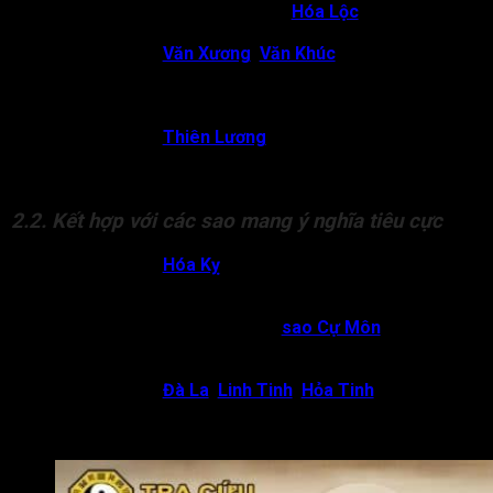
Thái Âm cung Phúc Đức gặp
Hóa Lộc
:
Chủ về đương
số được thừa hưởng phúc lộc, tiền tài, nhà cửa.
Thái Âm gặp
Văn Xương
,
Văn Khúc
:
Chủ về đương số
được hưởng phúc từ trí tuệ, học hành giỏi giang, dòng họ
có danh tiếng và bản thân người này có phần tao nhã,
thích nghệ thuật, dễ có duyên với văn chương, hội họa.
Thái Âm gặp
Thiên Lương
:
Chủ về đương số là người
sống có đạo đức, phúc phần lớn, được giúp đỡ, hưởng
an nhàn lúc hậu vận.
2.2. Kết hợp với các sao mang ý nghĩa tiêu cực
Thái Âm gặp
Hóa Kỵ
:
Chủ về tâm lý bất an, đời sống
nội tâm nhiều phiền muộn, dễ bị thị phi, âm đức kém, hay
bị người khác hiểu lầm hoặc bị hãm hại.
Thái Âm cung Phúc Đức có
sao Cự Môn
:
Chủ về
đương số sống khép kín, nội tâm nặng nề, nhiều mối
quan hệ phức tạp với nữ giới.
Thái Âm gặp
Đà La
,
Linh Tinh
,
Hỏa Tinh
:
Chủ về phúc
phần giảm, đời sống vật chất và tinh thần đều kém, có
thể tốn âm đức, dễ bị tai nạn, bệnh tật hoặc tổn thọ.