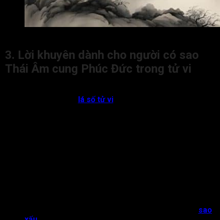
Thái Âm cung Phúc Đức khi kết hợp với các sao khác trong
3. Lời khuyên dành cho người có sao
Thái Âm cung Phúc Đức trong tử vi
Dưới đây là một số lời khuyên dành cho người có sao Thái Âm
cung Phúc Đức trong
lá số tử vi
:
Đương số hãy nuôi dưỡng đời sống tâm linh hoặc nghệ
thuật như thiền, viết lách, vẽ tranh hoặc chăm sóc không
gian sống sẽ giúp bạn cân bằng cảm xúc và tích lũy
năng lượng tốt.
Người có Thái Âm ở cung Phúc Đức cần hạn chế sống
quá khép kín, vì đương số dễ cảm thấy cô đơn, dù đang
sống trong một gia đình ấm áp.
Đương số hãy tạo thói quen sống điều độ, sạch sẽ,
ngăn nắp, môi trường sống ảnh hưởng lớn đến tâm trạng
và vận khí của bạn.
Nếu Thái Âm cung Phúc Đức gặp Hóa Kỵ hoặc gặp
sao
xấu
, đương số nên tránh suy diễn tiêu cực, buồn vu vơ,