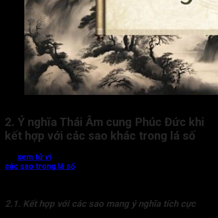
Thái Âm cung Phúc Đức là gì?
2. Ý nghĩa Thái Âm cung Phúc Đức khi
kết hợp với các sao khác trong lá số
Khi
xem tử vi
, sao Thái Âm cung Phúc Đức khi kết hợp với
các sao trong lá số
thì ý nghĩa sẽ có sự thay đổi theo hướng
tích cực hoặc tiêu cực chủ về phúc đức, dòng họ, nội tâm của
đương số.
2.1. Kết hợp với các sao mang ý nghĩa tích cực