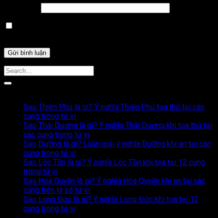
Trang web
Lưu tên của tôi, email, và trang web trong trình duyệt này
cho lần bình luận kế tiếp của tôi.
Bài Viết Liên Quan
Sao Thiên Phủ là gì? Ý nghĩa Thiên Phủ tọa thủ tại các
cung trong tử vi
Sao Thái Dương là gì? Ý nghĩa Thái Dương khi tọa thủ tại
các cung trong tử vi
Sao Dưỡng là gì? Luận giải ý nghĩa Dưỡng khi an tại các
cung trong tử vi
Sao Lộc Tồn là gì? Ý nghĩa Lộc Tồn khi tọa tại 12 cung
trong tử vi
Sao Hóa Quyền là gì? Ý nghĩa Hóa Quyền khi an tại các
cung trên lá số tử vi
Sao Long Đức là gì? Ý nghĩa Long Đức khi tọa tại 12
cung trong tử vi