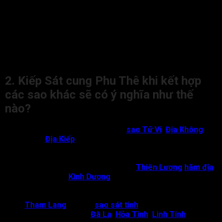
của đương số hay gặp tai nạn, bị bệnh phẫu thuật hoặc gặp
hình thương. Những vấn đề này dễ khiến cho vị hôn phối của
đương số bị giảm thọ.
Nếu vị hôn phối của người có sao Kiếp Sát ở cung Phu Thê
làm các nghề liên quan tới quân đội, bác sĩ, cắt tóc, châm cứu
thì giảm chế được nạn hình thương.
2. Kiếp Sát cung Phu Thê khi kết hợp
các sao khác sẽ có ý nghĩa như thế
nào?
Kiếp Sát cung Phu Thê gặp
sao Tử Vi
,
Địa Không
hoặc
Địa Kiếp
: Vợ chồng không hợp nhau vì đối phương
có tính cách hay tính toán, so đo hoặc vị hôn phối mất
sớm do sức khỏe không tốt, mắc nhiều bệnh;
Cung Phu Thê có Kiếp Sát hội
Thiên Lương
hãm địa
và có thêm
Kình Dương
hoặc Địa Không, Địa Kiếp
:
Cuộc sống vợ chồng không được hạnh phúc, dễ mâu
thuẫn, cãi vã vì những điều nhỏ nhặt;
Tham Lang
và các
sao sát tinh
như Địa Không, Địa
Kiếp, Kình Dương,
Đà La
,
Hỏa Tinh
,
Linh Tinh
: Ly hôn,