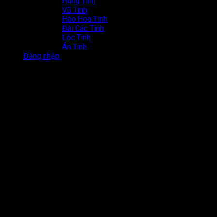
Hung Tinh
Vũ Tinh
Hào Hoa Tinh
Đài Các Tinh
Lộc Tinh
Án Tinh
Đăng nhập