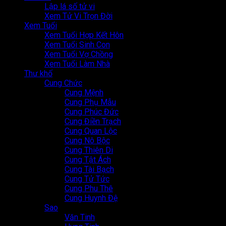
Lập lá số tử vi
Xem Tử Vi Trọn Đời
Xem Tuổi
Xem Tuổi Hợp Kết Hôn
Xem Tuổi Sinh Con
Xem Tuổi Vợ Chồng
Xem Tuổi Làm Nhà
Thư khố
Cung Chức
Cung Mệnh
Cung Phụ Mẫu
Cung Phúc Đức
Cung Điền Trạch
Cung Quan Lộc
Cung Nô Bộc
Cung Thiên Di
Cung Tật Ách
Cung Tài Bạch
Cung Tử Tức
Cung Phu Thê
Cung Huynh Đệ
Sao
Văn Tinh