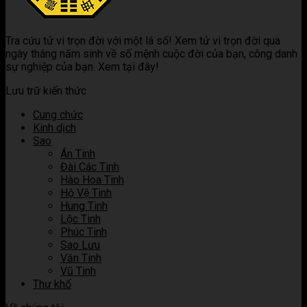
các
giải
gì?
kết
nghĩa
sao
ý
Luận
hợp
khi
trong
nghĩa
giải
các
kết
Tra cứu tử vi trọn đời với một lá số! Xem tử vi trọn đời qua
tử
khi
ý
sao
hợp
ngày tháng năm sinh về số mệnh cuộc đời của bạn, công danh
vi
kết
nghĩa
trong
các
sự nghiệp của bạn. Xem tại đây!
hợp
khi
tử
sao
các
kết
vi
trong
Lưu trữ kiến thức
sao
hợp
tử
trong
các
vi
Cung chức
tử
sao
Kinh dịch
vi
trong
Sao
tử
Án Tinh
vi
Đài Các Tinh
Hào Hoa Tinh
Hộ Vệ Tinh
Hung Tinh
Lộc Tinh
Phúc Tinh
Sao Lưu
Văn Tinh
Vũ Tinh
Thư khố