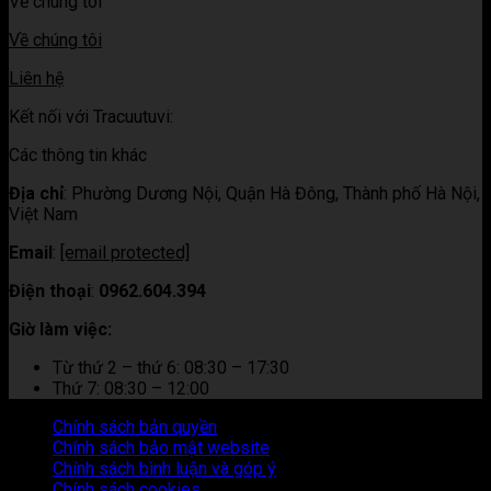
Về chúng tôi
Về chúng tôi
Liên hệ
Kết nối với Tracuutuvi:
Các thông tin khác
Địa chỉ
:
Phường Dương Nội, Quận Hà Đông, Thành phố Hà Nội,
Việt Nam
Email
:
[email protected]
Điện thoại
:
0962.604.394
Giờ làm việc:
Từ thứ 2 – thứ 6: 08:30 – 17:30
Thứ 7: 08:30 – 12:00
Chính sách bản quyền
Chính sách bảo mật website
Chính sách bình luận và góp ý
Chính sách cookies