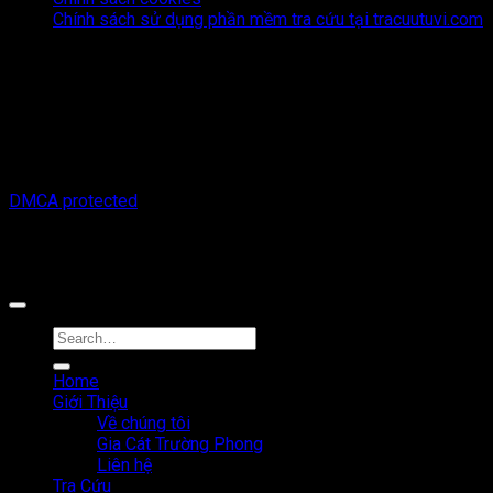
Chính sách sử dụng phần mềm tra cứu tại tracuutuvi.com
Thông tin trên trang web này chỉ mang tính chất tham khảo.
Người đọc cần suy nghĩ và chịu trách nhiệm hoàn toàn về mọi
hành động thực hiện dựa trên nội dung trên trang web này.
Chúng tôi không chịu trách nhiệm cho bất kỳ hậu quả nào phát
sinh từ việc sử dụng thông tin trên trang web này.
Copyright © 2026 Tracuutuvi.com | All rights reserved. |
DMCA protected
Công cụ tra cứu tử vi thuộc sở hữu bởi công ty Cổ phần công
nghệ MystechX
Home
Giới Thiệu
Về chúng tôi
Gia Cát Trường Phong
Liên hệ
Tra Cứu