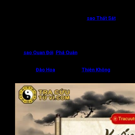
hoặc vị hôn phối mất sớm. Đương số nên kết hôn muộn,
hoặc trước hôn nhân từng gặp nhiều sóng gió trắc trở thì
mới tránh được sự đổ vỡ;
Sao Kiếp Sát cung Phu Thê gặp
sao Thất Sát
và hội
cùng một hoặc nhiều sao sát như Địa Không, Địa
Kiếp, Kình Dương, Đà La, Hỏa Tinh, Linh Tinh
: Cuộc
sống gia đình không được tốt do đối phương vô tâm,
không lo vun đắp gia đình. Đương số kết hôn nhiều lần
thì mới tìm được hạnh phúc của đời mình;
Hội
sao Quan Đới
,
Phá Quân
: Vợ chồng sớm chia lìa,
mỗi người quyết định ra đi để tìm kiếm con đường riêng
của mình;
Kiếp Sát,
Đào Hoa
, Phá Quân,
Thiên Không
đồng
cung Phu Thê
: Hai người nhanh cưới nhanh bỏ.