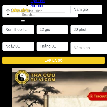
Lộc Tinh
Họ tên khai sinh
Giới tính
Án Tinh
Đăng nhập
Chọn lịch
Giờ sinh
Phút sinh
Ngày sinh
Tháng sinh
Năm sinh
LẬP LÁ SỐ