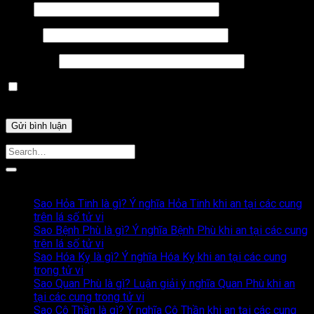
Tên
*
Email
*
Trang web
Lưu tên của tôi, email, và trang web trong trình duyệt này
cho lần bình luận kế tiếp của tôi.
Bài Viết Liên Quan
Sao Hỏa Tinh là gì? Ý nghĩa Hỏa Tinh khi an tại các cung
trên lá số tử vi
Sao Bệnh Phù là gì? Ý nghĩa Bệnh Phù khi an tại các cung
trên lá số tử vi
Sao Hóa Kỵ là gì? Ý nghĩa Hóa Kỵ khi an tại các cung
trong tử vi
Sao Quan Phù là gì? Luận giải ý nghĩa Quan Phù khi an
tại các cung trong tử vi
Sao Cô Thần là gì? Ý nghĩa Cô Thần khi an tại các cung