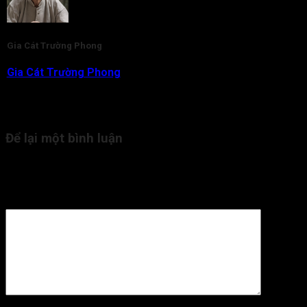
Gia Cát Trường Phong
Gia Cát Trường Phong
là nhà nghiên cứu và am hiểu chuyên
sâu về lĩnh vực Tử Vi Đẩu Số. Với gần 20 năm kinh nghiệm,
hiện tại thầy đang là người trực tiếp tham vấn, kiểm duyệt nội
dung kiến thức Tử Vi cho Tra Cứu Tử Vi.
Để lại một bình luận
Email của bạn sẽ không được hiển thị công khai.
Các trường
bắt buộc được đánh dấu
*
Bình luận
*