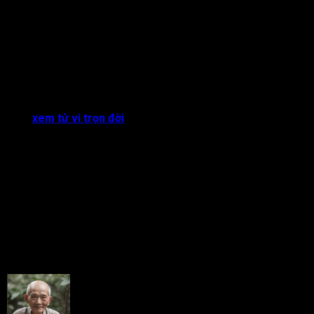
Kiếp Sát cung Phu Thê trong lá số tử vi
chủ về hôn nhân có
thể gặp biến động, khó khăn và sự thử thách lớn. Nếu cả hai
biết tâm dưỡng bản thân, có sự thông cảm, thấu hiểu, kiên trì
và hỗ trợ lẫn thì có khả năng vượt qua mọi khó khăn và xây
dựng một mối quan hệ hôn nhân bền vững và hạnh phúc hơn.
Bạn đừng quên theo dõi tracuutuvi.com thường xuyên để
khám phá nhiều kiến thức hữu ích khác cũng như tìm hiểu về
cách
xem tử vi trọn đời
bạn nhé!
Rate this post