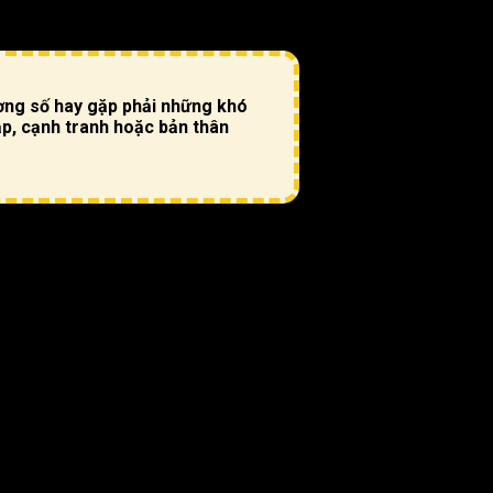
ơng số hay gặp phải những khó
ạp, cạnh tranh hoặc bản thân