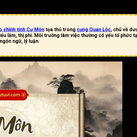
o chính tinh Cự Môn
tọa thủ trong
cung Quan Lộc
, chủ về đư
ểu lầm, thị phi. Môi trường làm việc thường có yếu tố phức t
ngôn ngữ, lý luận.