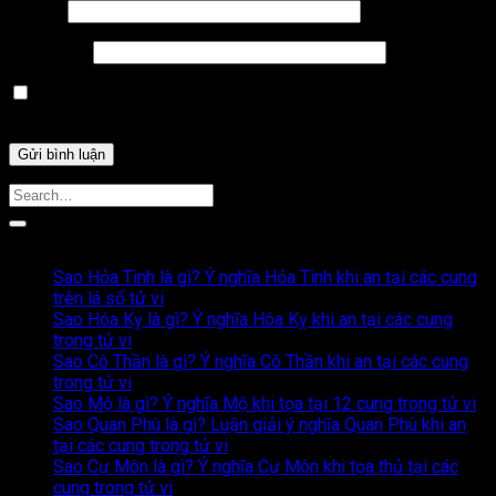
Email
*
Trang web
Lưu tên của tôi, email, và trang web trong trình duyệt này
cho lần bình luận kế tiếp của tôi.
Bài Viết Liên Quan
Sao Hỏa Tinh là gì? Ý nghĩa Hỏa Tinh khi an tại các cung
trên lá số tử vi
Sao Hóa Kỵ là gì? Ý nghĩa Hóa Kỵ khi an tại các cung
trong tử vi
Sao Cô Thần là gì? Ý nghĩa Cô Thần khi an tại các cung
trong tử vi
Sao Mộ là gì? Ý nghĩa Mộ khi tọa tại 12 cung trong tử vi
Sao Quan Phù là gì? Luận giải ý nghĩa Quan Phù khi an
tại các cung trong tử vi
Sao Cự Môn là gì? Ý nghĩa Cự Môn khi tọa thủ tại các
cung trong tử vi