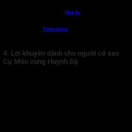
Đương số cần cẩn trọng với các tranh cãi hoặc kiện tụng
trong anh chị em.
Cự Môn đồng cung với
Hóa Kỵ
tại Huynh Đệ:
Chủ về
thị phi, hiểu lầm, chia cắt, anh chị em có thể vì tài sản
hoặc lời nói mà rạn nứt lâu dài.
Cự Môn gặp
Thiên Đồng
:
Chủ về mối quan hệ anh chị
em thiếu sự ổn định, dễ thay đổi, khó lòng tin cậy lẫn
nhau.
4. Lời khuyên dành cho người có sao
Cự Môn cung Huynh Đệ
Dưới đây là một số lời khuyên dành cho người có sao Cự Môn
cung Huynh Đệ trong lá số tử vi:
Đương số hãy học cách góp ý bằng thái độ nhẹ nhàng,
dùng lời tích cực để hàn gắn tình cảm thay vì khiến anh
chị em cảm thấy bị tổn thương.
Nếu xảy ra hiểu lầm với anh chị em, đương số hãy chủ
động mở lời, nói rõ suy nghĩ và mong muốn với sự chân
thành, đây là cách tốt nhất để hàn gắn và củng cố tình
cảm gia đình.
Đương số nên học cách lắng nghe, bao dung, tôn trọng