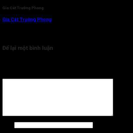
Gia Cát Trường Phong
Gia Cát Trường Phong
là nhà nghiên cứu và am hiểu chuyên
sâu về lĩnh vực Tử Vi Đẩu Số. Với gần 20 năm kinh nghiệm,
hiện tại thầy đang là người trực tiếp tham vấn, kiểm duyệt nội
dung kiến thức Tử Vi cho Tra Cứu Tử Vi.
Để lại một bình luận
Email của bạn sẽ không được hiển thị công khai.
Các trường
bắt buộc được đánh dấu
*
Bình luận
*
Tên
*