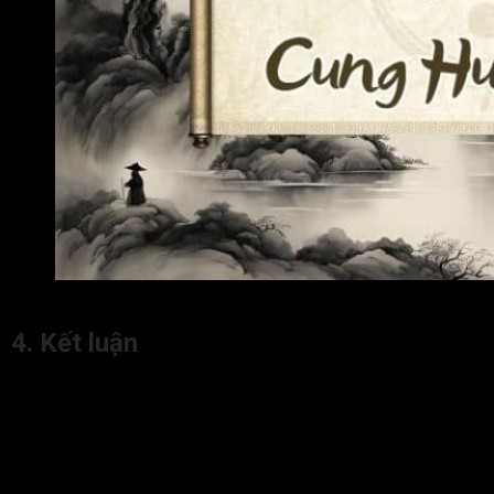
Lời khuyên dành cho người có sao Cự Môn cung Huynh Đ
4. Kết luận
Cự Môn cung Huynh Đệ
chủ về mối quan hệ giữa đương số
và anh chị em có phần phức tạp, đòi hỏi sự cảm thông, nhẫn
nhịn và khéo léo trong giao tiếp.
Nếu Cự Môn ở vị trí đắc, miếu, vượng địa tại cung Huynh Đệ,
anh chị em có tư chất tốt, có thể hỗ trợ đương số trong công