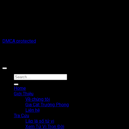
Thông tin trên trang web này chỉ mang tính chất tham khảo.
Người đọc cần suy nghĩ và chịu trách nhiệm hoàn toàn về mọi
hành động thực hiện dựa trên nội dung trên trang web này.
Chúng tôi không chịu trách nhiệm cho bất kỳ hậu quả nào phát
sinh từ việc sử dụng thông tin trên trang web này.
Copyright © 2026 Tracuutuvi.com | All rights reserved. |
DMCA protected
Công cụ tra cứu tử vi thuộc sở hữu bởi công ty Cổ phần công
nghệ MystechX
Home
Giới Thiệu
Về chúng tôi
Gia Cát Trường Phong
Liên hệ
Tra Cứu
Lập lá số tử vi
Xem Tử Vi Trọn Đời