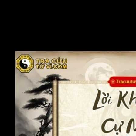
sự khác biệt để luôn có sự cảm thông với anh chị em.
Khi cảm thấy bất đồng không thể nói thành lời, người có
Cự Môn ở cung Huynh Đệ có thể dùng hành động để thể
hiện thiện chí chỉ bằng một cuộc hỏi thăm, những sự
giúp đỡ lúc cần thiết,…cũng có thể giá trị hơn ngàn lời
nói.
Đương số hãy luôn thể hiện sự biết ơn, trân trọng những
điều tốt đẹp mà anh chị em đã dành cho mình.