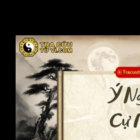
Cự Môn hãm địa cung Huynh Đệ cũng chủ về tính cách anh chị
em nóng nảy, dễ sinh nghi ngờ hoặc thích tranh cãi.
Đương số cũng có thể có anh chị em chết yểu do bệnh tật, tai
ách hoặc do bố mẹ bỏ, xảy trong quá trình mang thai.