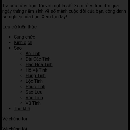
trong
nghĩa
giải
các
kết
Tra cứu tử vi trọn đời với một lá số! Xem tử vi trọn đời qua
tử
khi
ý
sao
hợp
ngày tháng năm sinh về số mệnh cuộc đời của bạn, công danh
vi
kết
nghĩa
trong
các
sự nghiệp của bạn. Xem tại đây!
hợp
khi
tử
sao
các
kết
vi
trong
Lưu trữ kiến thức
sao
hợp
tử
trong
các
vi
Cung chức
tử
sao
Kinh dịch
vi
trong
Sao
tử
Án Tinh
vi
Đài Các Tinh
Hào Hoa Tinh
Hộ Vệ Tinh
Hung Tinh
Lộc Tinh
Phúc Tinh
Sao Lưu
Văn Tinh
Vũ Tinh
Thư khố
Về chúng tôi
Về chúng tôi