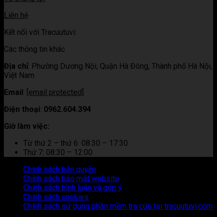
Liên hệ
Kết nối với Tracuutuvi:
Các thông tin khác
Địa chỉ
:
Phường Dương Nội, Quận Hà Đông, Thành phố Hà Nội,
Việt Nam
Email
:
[email protected]
Điện thoại
:
0962.604.394
Giờ làm việc:
Từ thứ 2 – thứ 6: 08:30 – 17:30
Thứ 7: 08:30 – 12:00
Chính sách bản quyền
Chính sách bảo mật website
Chính sách bình luận và góp ý
Chính sách cookies
Chính sách sử dụng phần mềm tra cứu tại tracuutuvi.com