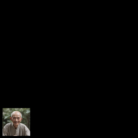
việc nhưng dễ mâu thuẫn nếu không tìm được tiếng nói chung.
Đương số nên học cách lắng nghe, dung hòa cái tôi cá nhân và
tránh tranh luận vô ích để giữ gìn tình cảm gia đình.
Nếu muốn tìm hiểu thêm về các kiến thức khác liên quan đến
tử vi, bạn hãy truy cập ngay vào website tracuutuvi.com ngay
nhé!
4/5 - (1 bình chọn)