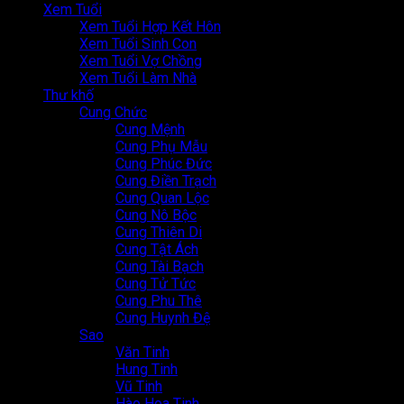
Xem Tuổi
Xem Tuổi Hợp Kết Hôn
Xem Tuổi Sinh Con
Xem Tuổi Vợ Chồng
Xem Tuổi Làm Nhà
Thư khố
Cung Chức
Cung Mệnh
Cung Phụ Mẫu
Cung Phúc Đức
Cung Điền Trạch
Cung Quan Lộc
Cung Nô Bộc
Cung Thiên Di
Cung Tật Ách
Cung Tài Bạch
Cung Tử Tức
Cung Phu Thê
Cung Huynh Đệ
Sao
Văn Tinh
Hung Tinh
Vũ Tinh
Hào Hoa Tinh