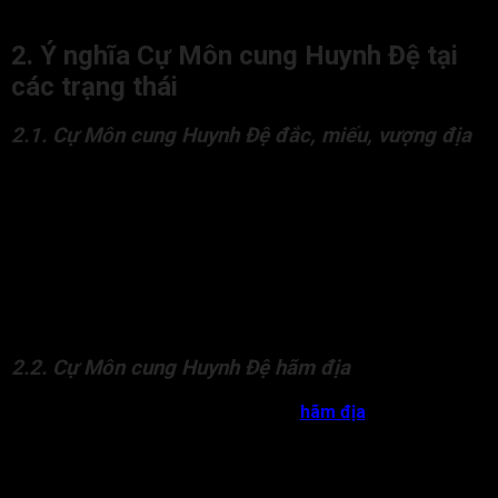
Cự Môn cung Huynh Đệ là gì?
2. Ý nghĩa Cự Môn cung Huynh Đệ tại
các trạng thái
2.1. Cự Môn cung Huynh Đệ đắc, miếu, vượng địa
Sao Cự Môn ở trạng thái đắc, miếu, vượng địa trong cung
Huynh Đệ chủ về anh chị em có tài ăn nói nhưng thường khó
thân thiết, đôi khi xảy ra tranh chấp về lời nói, thiếu sự hòa
hợp, có khoảng cách tâm lý, dù có thể vẫn giúp đỡ nhau.
Bên cạnh đó, anh chị em của đương số là người kín tiếng, làm
ăn riêng biệt, có xu hướng sống xa nhau hoặc mỗi người một
lối sống khác biệt.
2.2. Cự Môn cung Huynh Đệ hãm địa
Trong cung Huynh Đệ có sao Cự Môn
hãm địa
sẽ chủ về mối
quan hệ anh chị em bất hòa, dễ có tranh cãi, hiểu lầm hoặc
ghen tị, khó trông cậy vào nhau. Anh chị em có thể dễ nói xấu,
đố kỵ hoặc hiểu lầm lẫn nhau, tình thân không có sự gắn bó.