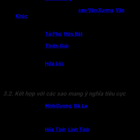
thông minh, có chức có quyền.
Cự Môn cung Huynh Đệ có
sao Văn Xương
,
Văn
Khúc
:
Chủ về anh chị em thông minh, học cao, biết ứng
xử khéo léo, có thể làm luật sư, giảng viên, người phát
ngôn,…
Cự Môn gặp
Tả Phù
,
Hữu Bật
:
Chủ về anh chị em đoàn
kết, có người nâng đỡ trong lúc khó khăn.
Cự Môn gặp
Thiên Giải
, Địa Giải:
Chủ về khả năng hóa
giải mâu thuẫn, thị phi, mối quan hệ anh chị em mâu
thuẫn, xung đột sẽ được hóa giải dần.
Cự Môn gặp
Hóa Lộc
:
Chủ về anh chị em có duyên với
tài lộc, buôn bán hoặc ăn nói mà sinh tài. Mối quan hệ
anh em tốt, có thể cùng làm ăn hoặc hỗ trợ tài chính cho
nhau.
3.2. Kết hợp với các sao mang ý nghĩa tiêu cực
Cự Môn gặp
Kình Dương
,
Đà La
:
Chủ về anh chị em
hay xung khắc, mâu thuẫn, dễ vì lời nói mà gây đổ vỡ.
Mối quan hệ anh chị em dễ trở nên xa cách, thiếu tin
tưởng.
Cự Môn gặp
Hỏa Tinh
,
Linh Tinh
:
Chủ về thị phi
nghiêm trọng, nóng nảy, dễ va chạm lớn trong nhà.