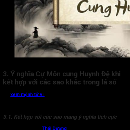
Ý nghĩa Cự Môn cung Huynh Đệ tại các trạng thái
3. Ý nghĩa Cự Môn cung Huynh Đệ khi
kết hợp với các sao khác trong lá số
Khi
xem mệnh tử vi
sao Cự Môn cung Huynh Đệ kết hợp với
các sao khác trong lá số tử vi sẽ mang đến những tác động
riêng đến mối quan hệ của đương số và anh chị em, cụ thể:
3.1. Kết hợp với các sao mang ý nghĩa tích cực
Cự Môn gặp
Thái Dương
:
Chủ về anh em có tài ăn nói,