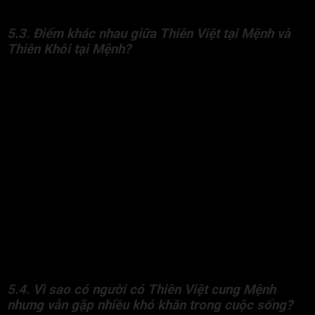
nhân và cải thiện vận trình theo hướng tích cực hơn.
5.3. Điểm khác nhau giữa Thiên Việt tại Mệnh và
Thiên Khôi tại Mệnh?
Thiên Khôi tại Mệnh mang tính Dương Quý Nhân, thiên về sự
cởi mở, thẳng thắn, quyết đoán và dễ tạo thành tựu từ sớm.
Đương số thường có phong thái ôn hòa, tự tin, dễ được cấp
trên hoặc người có chức quyền nâng đỡ. Quý nhân của Thiên
Khôi thường là nam giới, người lớn tuổi hoặc người có địa vị,
giúp định hướng con đường công danh, sự nghiệp và các vấn
đề lớn.
Trong khi đó, Thiên Việt tại Mệnh thuộc Âm Quý Nhân, thiên về
sự kín đáo, lý trí, nghiêm nghị và chiều sâu nội tâm. Đương số
thường làm việc cẩn thận, nguyên tắc và có xu hướng thành
công chậm nhưng bền vững. Quý nhân của Thiên Việt cung
Mệnh thường hỗ trợ về chuyên môn, kỹ năng hoặc giúp đỡ âm
thầm trong thực tế. Trong nhiều trường hợp, quý nhân có thể là
nữ giới hoặc người trẻ tuổi nhưng lanh lợi, giỏi chuyên môn.
5.4. Vì sao có người có Thiên Việt cung Mệnh
nhưng vẫn gặp nhiều khó khăn trong cuộc sống?