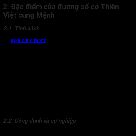
2. Đặc điểm của đương số có Thiên
Việt cung Mệnh
2.1. Tính cách
Khi
luận cung Mệnh
sẽ thấy
Thiên Việt tọa Mệnh chủ về sự
uy nghi, hiền lương, thông minh, tài năng, khoan hòa. Người có
Thiên Việt an tại Mệnh thường mang nhiều phẩm chất nổi bật
về trí tuệ và khí chất. Đương số là mẫu người có tinh thần ham
học hỏi mạnh mẽ. Người này luôn chủ động tiếp cận kiến thức
mới, không ngừng mở rộng hiểu biết và hoàn thiện bản thân.
Cách cục này còn chủ về mẫu người thanh cao, chính trực,
sống ngay thẳng, có nguyên tắc, đề cao sự công bằng và
minh bạch. Người có Thiên Việt tại Mệnh thường toát ra phong
thái điềm đạm, uy nghi. Đương số còn là người khéo léo, luôn
giữ được sự chừng mực, lịch thiệp và cốt cách riêng, dễ được
người khác tin tưởng và quý mến.
2.2. Công danh và sự nghiệp
Thiên Việt cung Mệnh chủ về đương số dễ thi cử đỗ đạt, công