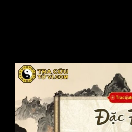
Xét đến phương diện phúc thọ, Thiên Việt cung Mệnh chủ về
quý nhân hỗ trợ, khả năng hóa giải tai ương, khó khăn. Do vậy,
phúc thọ của đương số tương đối tốt. Người này cũng thường
nhận được nhiều phúc đức từ dòng họ, giúp cuộc đời dù có
thăng trầm vẫn luôn giữ được sự bình ổn.
Nếu Thiên Việt tại Mệnh hội cùng các thọ tinh như Thiên Thọ,
Thiên Quan, Thiên Lương,… thì sức khỏe và thọ mệnh càng
được củng cố. Mặt khác, Thiên Việt cũng chủ về sự lương
thiện, chính trực trong tính cách, điều này góp phần tích lũy
phước đức cho đương số.