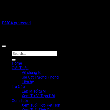
hành động thực hiện dựa trên nội dung trên trang web này.
Chúng tôi không chịu trách nhiệm cho bất kỳ hậu quả nào phát
sinh từ việc sử dụng thông tin trên trang web này.
Copyright © 2026 Tracuutuvi.com | All rights reserved. |
DMCA protected
Công cụ tra cứu tử vi thuộc sở hữu bởi công ty Cổ phần công
nghệ MystechX
Home
Giới Thiệu
Về chúng tôi
Gia Cát Trường Phong
Liên hệ
Tra Cứu
Lập lá số tử vi
Xem Tử Vi Trọn Đời
Xem Tuổi
Xem Tuổi Hợp Kết Hôn
Xem Tuổi Sinh Con