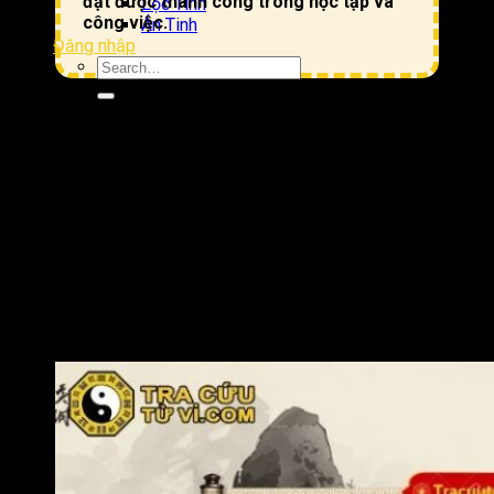
đạt được thành công trong học tập và
Lộc Tinh
công việc.
Án Tinh
Đăng nhập
Thiên Việt tại Mệnh còn chủ về đương số dễ gặp được quý
nhân phù trợ, có người giúp đỡ, nâng đỡ trong những thời điểm
khó khăn nên người này dễ dàng vượt qua thử thách. Bên cạnh
đó, cách cục này còn mang ý nghĩa hóa giải tai ương, bệnh tật,
giúp cuộc sống của đương số tương đối an lành, ít biến động
lớn.
Thiên Việt cung Mệnh còn có chủ về tăng cường khí vận cho
người sinh vào ban đêm, giúp gia tăng trí tuệ, phúc khí. Bên
cạnh đó, Thiên Việt tọa Mệnh cũng chủ về đương số thường là
con trưởng, hoặc mang trọng trách quyền trưởng trong gia
đình.