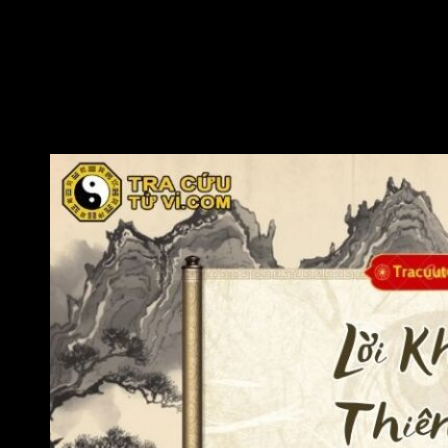
tiêu phô trương hoặc đầu tư mạo hiểm.
Xây dựng và duy trì các mối quan hệ tốt đẹp: Đương số
nên duy trì lối sống khiêm tốn, giữ chữ tín, cư xử đoan
trang và biết báo đáp người đã giúp đỡ mình để duy trì
mối quan hệ tốt đẹp. Điều này giúp đương số mở rộng
cơ hội trong công việc và giúp gia tăng cơ hội được quý
nhân giúp đỡ.