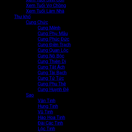
Xem Tuổi Vợ Chồng
Xem Tuổi Làm Nhà
Thư khố
Cung Chức
Cung Mệnh
Cung Phụ Mẫu
Cung Phúc Đức
Cung Điền Trạch
Cung Quan Lộc
Cung Nô Bộc
Cung Thiên Di
Cung Tật Ách
Cung Tài Bạch
Cung Tử Tức
Cung Phu Thê
Cung Huynh Đệ
Sao
Văn Tinh
Hung Tinh
Vũ Tinh
Hào Hoa Tinh
Đài Các Tinh
Lộc Tinh