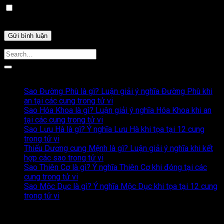
Lưu tên của tôi, email, và trang web trong trình duyệt này
cho lần bình luận kế tiếp của tôi.
Bài Viết Liên Quan
Sao Đường Phù là gì? Luận giải ý nghĩa Đường Phù khi
an tại các cung trong tử vi
Sao Hóa Khoa là gì? Luận giải ý nghĩa Hóa Khoa khi an
tại các cung trong tử vi
Sao Lưu Hà là gì? Ý nghĩa Lưu Hà khi tọa tại 12 cung
trong tử vi
Thiếu Dương cung Mệnh là gì? Luận giải ý nghĩa khi kết
hợp các sao trong tử vi
Sao Thiên Cơ là gì? Ý nghĩa Thiên Cơ khi đóng tại các
cung trong tử vi
Sao Mộc Dục là gì? Ý nghĩa Mộc Dục khi tọa tại 12 cung
trong tử vi
Nội dung mới nhất