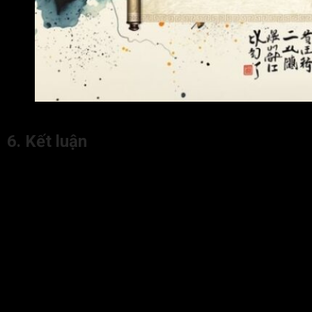
Một số câu hỏi xoay quanh cách cục Thiên Việt cung Mện
6. Kết luận
Thiên Việt cung Mệnh
biểu trưng cho phúc lộc, những điều
tích cực và may mắn. Đương số là người có khả năng lãnh
đạo, học vấn cao và thường đạt được địa vị nhất định trong
xã hội. Cách cục này còn chủ về người có khí chất, thông minh,
tài hoa, thường gặp cơ hội tốt về công danh, thi cử và có quý
nhân phù trợ. Thiên Việt tại Mệnh giúp hỗ trợ hoá giải, giảm
nhẹ những khó khăn, thử thách cho đương số. Tuy nhiên, mức
độ ảnh hưởng của Thiên Việt tại Mệnh còn phụ thuộc vào
chính tinh tọa thủ, các sao hội chiếu và vận hạn từng giai đoạn
trong lá số.