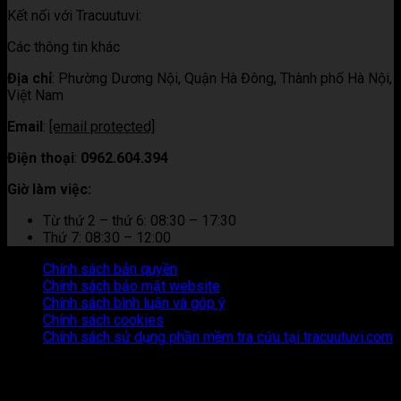
Kết nối với Tracuutuvi:
Các thông tin khác
Địa chỉ
:
Phường Dương Nội, Quận Hà Đông, Thành phố Hà Nội,
Việt Nam
Email
:
[email protected]
Điện thoại
:
0962.604.394
Giờ làm việc:
Từ thứ 2 – thứ 6: 08:30 – 17:30
Thứ 7: 08:30 – 12:00
Chính sách bản quyền
Chính sách bảo mật website
Chính sách bình luận và góp ý
Chính sách cookies
Chính sách sử dụng phần mềm tra cứu tại tracuutuvi.com
Thông tin trên trang web này chỉ mang tính chất tham khảo.
Người đọc cần suy nghĩ và chịu trách nhiệm hoàn toàn về mọi