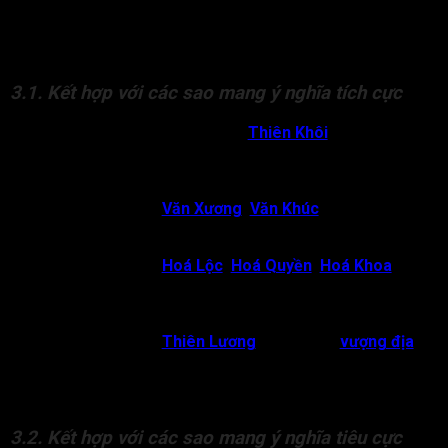
những điều tốt đẹp, cát lành. Tuy nhiên, khi đi cùng các sao
khác nhau trong lá số, ý nghĩa của cách cục này có thể thay
đổi.
3.1. Kết hợp với các sao mang ý nghĩa tích cực
Thiên Việt cung Mệnh gặp
Thiên Khôi
:
Chủ về đương
số thường là người đứng đầu, người có vị thế cao trong
xã hội. Đương số dễ đạt thành tựu cao trong thi cử và
thường có quý nhân trợ lực.
Thiên Việt gặp
Văn Xương
,
Văn Khúc
:
Chủ về đương
số là người thông tuệ, có tài hoa trong lĩnh vực nghệ
thuật, văn chương.
Thiên Việt gặp
Hoá Lộc
,
Hoá Quyền
,
Hoá Khoa
:
Tạo
thành cách cục đại phú đại quý. Chủ về đương số có tài
năng thiên bẩm, có quyền lực, công danh sự nghiệp
thăng hoa, tài lộc dồi dào.
Thiên Việt gặp
Thiên Lương
đắc, miếu,
vượng địa
:
Chủ về đương số là người phúc hậu và trường thọ.
Người này có xu hướng trở thành người thầy mẫu mực,
vị bác sĩ tận tâm.
3.2. Kết hợp với các sao mang ý nghĩa tiêu cực