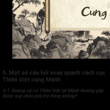
Lời khuyên cho người có Thiên Việt cung Mệnh
5. Một số câu hỏi xoay quanh cách cục
Thiên Việt cung Mệnh
5.1. Đương số có Thiên Việt tại Mệnh thường gặp
được quý nhân phù trợ đúng không?
Đúng. Thiên Việt là một quý tinh mang ý nghĩa may mắn, che