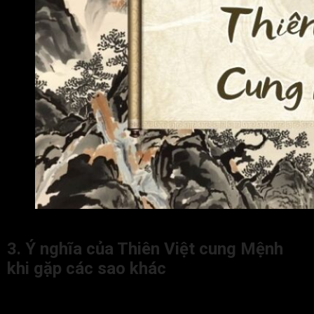
Đặc điểm của đương số có Thiên Việt cung Mệnh
3. Ý nghĩa của Thiên Việt cung Mệnh
khi gặp các sao khác
Trong Tử Vi Đẩu Số, Thiên Việt tọa Mệnh chủ về trí tuệ, học
vấn, danh vọng, quý nhân phù trợ. Đây là cách cục chủ về