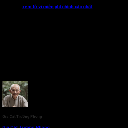
Để tìm hiểu thêm về những thông tin khác liên quan đến tử vi
cũng như
xem tử vi miễn phí chính xác nhất
, bạn hãy truy
cập ngay vào website tracuutuvi.com để được giải đáp ngay
nhé!
Rate this post
Gia Cát Trường Phong
Gia Cát Trường Phong
là nhà nghiên cứu và am hiểu chuyên