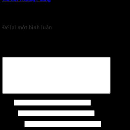
sâu về lĩnh vực Tử Vi Đẩu Số. Với gần 20 năm kinh nghiệm,
hiện tại thầy đang là người trực tiếp tham vấn, kiểm duyệt nội
dung kiến thức Tử Vi cho Tra Cứu Tử Vi.
Để lại một bình luận
Email của bạn sẽ không được hiển thị công khai.
Các trường
bắt buộc được đánh dấu
*
Bình luận
*
Tên
*
Email
*
Trang web