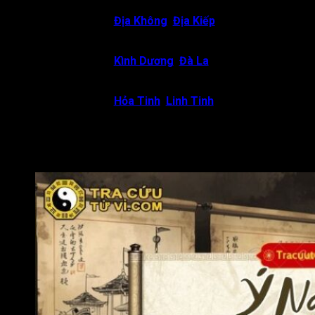
Thiên Việt gặp
Địa Không
,
Địa Kiếp
:
Chủ về đương số
thường có tài năng, thông minh nhưng dễ gặp biến cố, bị
tiểu nhân quấy phá.
Thiên Việt gặp
Kình Dương
,
Đà La
:
Chủ về đương số
tự tin, tự phụ vào tài năng và nóng vội nên dễ dẫn đến
việc bị cô lập, gặp rắc rối.
Thiên Việt gặp
Hỏa Tinh
,
Linh Tinh
:
Chủ về đương số
nóng nảy, thiếu kiên nhẫn, dễ đưa ra quyết định vội vàng
Thiên Việt gặp Tuần, Triệt tại Mệnh:
Chủ về đương số
phải trải qua nhiều khó khăn, gian nan, thử thách mới có
thể tỏa sáng.