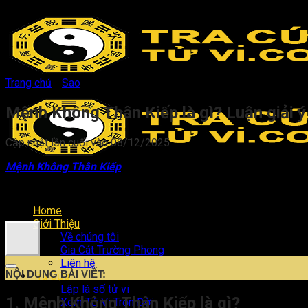
Bỏ
qua
nội
dung
Trang chủ
/
Sao
/
Mệnh Không Thân Kiếp là gì? Luận giải ý nghĩa
Mệnh Không Thân Kiếp là gì? Luận giải ý 
Cập nhật lần cuối vào 08/12/2025
Mệnh Không Thân Kiếp
là trường hợp sao Địa Không nằm tro
cũng tiềm ẩn khả năng đột phá và thành công bất ngờ.
Hiểu rõ ý nghĩa, tác động của cách cục sẽ giúp đương số có 
Home
Giới Thiệu
Về chúng tôi
Gia Cát Trường Phong
Liên hệ
NỘI DUNG BÀI VIẾT:
Tra Cứu
Lập lá số tử vi
1. Mệnh Không Thân Kiếp là gì?
Xem Tử Vi Trọn Đời