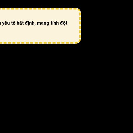
 yếu tố bất định, mang tính đột
 những biến động đột ngột.
 tính cách bốc đồng, liều lĩnh, cuộc đời