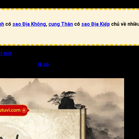
nh
có
sao Địa Không
,
cung Thân
có
sao Địa Kiếp
chủ về nhiều
t tinh
mạnh nhất, biểu trưng cho sự phá tán, hao bại, tai ương và
an trọng nhất trên
lá số
sẽ mang đến những ảnh hưởng tiêu cực như
biến động.