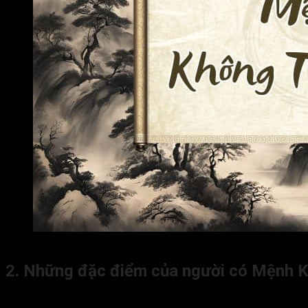
Đài Các Tinh
Lộc Tinh
Án Tinh
Đăng nhập
Mệnh Không Thân Kiếp là gì?
2. Những đặc điểm của người có Mệnh K
Những người sở hữu cách cục Mệnh Không Thân Kiếp thường có 