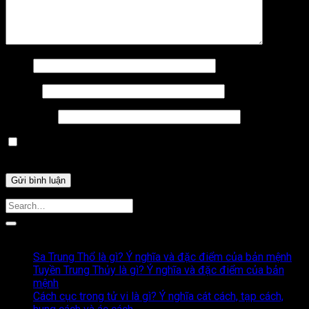
Tên
*
Email
*
Trang web
Lưu tên của tôi, email, và trang web trong trình duyệt này
cho lần bình luận kế tiếp của tôi.
Bài Viết Liên Quan
Sa Trung Thổ là gì? Ý nghĩa và đặc điểm của bản mệnh
Tuyền Trung Thủy là gì? Ý nghĩa và đặc điểm của bản
mệnh
Cách cục trong tử vi là gì? Ý nghĩa cát cách, tạp cách,