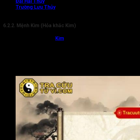
Đại Hải Thủy
(Nước biển lớn)
Trường Lưu Thủy
(Nước chảy dài)
Giản Hạ Thủy (Nước dưới khe)
6.2.2. Mệnh Kim (Hỏa khắc Kim)
Theo quy luật Hỏa khắc
Kim
, lửa có thể làm tan chảy kim loại.
Với Sơn Hạ Hỏa, đây là dạng Hỏa có tính ôn hòa, không quá
dữ dội nên khi gặp Kim, sự tương tác này không mang tính
hủy diệt mà là mối quan hệ “khắc mà sinh”. Lửa giúp tôi luyện
kim nên cứng cáp, tinh khiết hơn, đồng thời bản thân Hỏa cũng
được Kim chiếu, thêm sáng rõ và mạnh mẽ.