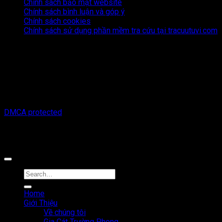
Chính sách bảo mật website
Chính sách bình luận và góp ý
Chính sách cookies
Chính sách sử dụng phần mềm tra cứu tại tracuutuvi.com
Thông tin trên trang web này chỉ mang tính chất tham khảo.
Người đọc cần suy nghĩ và chịu trách nhiệm hoàn toàn về mọi
hành động thực hiện dựa trên nội dung trên trang web này.
Chúng tôi không chịu trách nhiệm cho bất kỳ hậu quả nào phát
sinh từ việc sử dụng thông tin trên trang web này.
Copyright © 2026 Tracuutuvi.com | All rights reserved. |
DMCA protected
Công cụ tra cứu tử vi thuộc sở hữu bởi công ty Cổ phần công
nghệ MystechX
Home
Giới Thiệu
Về chúng tôi
Gia Cát Trường Phong