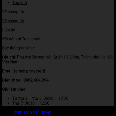
Thư khố
Về chúng tôi
Về chúng tôi
Liên hệ
Kết nối với Tracuutuvi:
Các thông tin khác
Địa chỉ
:
Phường Dương Nội, Quận Hà Đông, Thành phố Hà Nội,
Việt Nam
Email
:
[email protected]
Điện thoại
:
0962.604.394
Giờ làm việc:
Từ thứ 2 – thứ 6: 08:30 – 17:30
Thứ 7: 08:30 – 12:00
Chính sách bản quyền