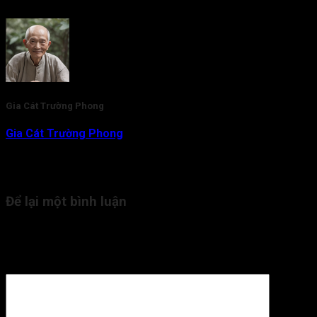
Rate this post
Gia Cát Trường Phong
Gia Cát Trường Phong
là nhà nghiên cứu và am hiểu chuyên
sâu về lĩnh vực Tử Vi Đẩu Số. Với gần 20 năm kinh nghiệm,
hiện tại thầy đang là người trực tiếp tham vấn, kiểm duyệt nội
dung kiến thức Tử Vi cho Tra Cứu Tử Vi.
Để lại một bình luận
Email của bạn sẽ không được hiển thị công khai.
Các trường
bắt buộc được đánh dấu
*
Bình luận
*