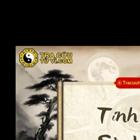
Mạnh mẽ bên ngoài, mềm mỏng bên trong:
Dù thể
hiện sự tự tin, quyết đoán, đương số vẫn là người sống
nhiều cảm xúc, dễ bị tổn thương khi không được thấu
hiểu.
Nóng vội và khó kiềm chế:
Đương số có lúc hành
động theo cảm xúc, dễ bộc lộ sự thẳng thắn quá mức
hoặc cá tính mạnh khiến người khác e dè.