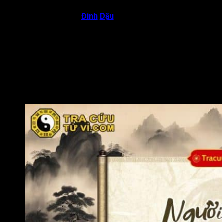
Người sinh năm
Đinh
Dậu
(1957, 2017): Đinh thuộc
hành Hỏa, Dậu thuộc hành Kim, tạo nên thế Hỏa khắc
Kim, tuy nhiên ngọn lửa tinh tế và sáng suốt, không phải
hủy diệt mà là lửa tôi luyện, giúp Kim trở nên thuần khiết
và vững chắc. Người tuổi Đinh Dậu vì vậy thường có khí
chất mạnh mẽ, bản lĩnh, ý chí kiên cường và tính kỷ luật
cao. Đương số có khả năng lãnh đạo, tổ chức và luôn
giữ vững lập trường. Tuy nhiên, đôi khi quá cứng rắn nên
dễ thiếu linh hoạt trong giao tiếp.