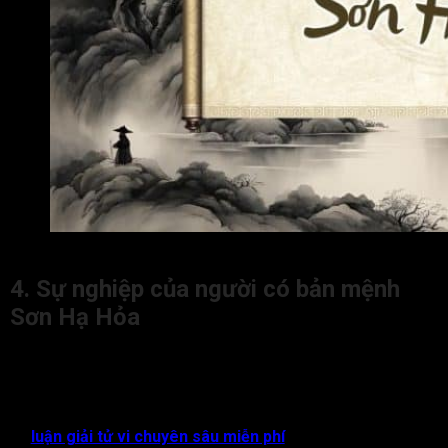
Tính cách của người có bản mệnh Sơn Hạ Hỏa
4. Sự nghiệp của người có bản mệnh
Sơn Hạ Hỏa
Người mệnh Sơn Hạ Hỏa thường là người có ý chí mạnh mẽ,
tư duy linh hoạt và tinh thần cầu tiến cao trong cuộc sống.
Đương số làm việc với thái độ nghiêm túc, chủ động và luôn
giữ ngọn lửa nhiệt huyết trong mọi hoàn cảnh, nên những chia
sẻ
luận giải tử vi chuyên sâu miễn phí
thường trở thành gợi