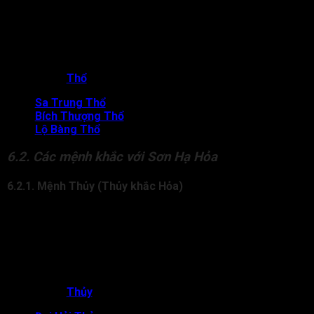
Theo ngũ hành tương sinh, Hỏa sinh Thổ, tức lửa khi cháy tạo
ra tro, góp phần hình thành đất. Sơn Hạ Hỏa khi gặp Thổ sẽ
giúp đương số củng cố nền tảng, công danh vững chắc và dễ
gây dựng cơ đồ ổn định lâu dài. Mối quan hệ này mang đến sự
phát triển bền vững, tích lũy tài sản và sự nghiệp thịnh đạt.
Các nạp âm
Thổ
tương hợp gồm:
Sa Trung Thổ
(Đất trong cát)
Bích Thượng Thổ
(Đất trên tường)
Lộ Bàng Thổ
(Đất ven đường)
6.2. Các mệnh khắc với Sơn Hạ Hỏa
6.2.1. Mệnh Thủy (Thủy khắc Hỏa)
Trong ngũ hành, Thủy khắc Hỏa, nước dập tắt lửa. Với Sơn Hạ
Hỏa, nếu gặp Thủy quá mạnh sẽ khiến ngọn lửa tàn lụi, làm
giảm năng lượng, khiến vận khí của đương số bị suy yếu. Mối
quan hệ này thường gây trở ngại trong công việc, dễ hao tài
hoặc gặp chuyện không thuận lợi nếu không biết tiết chế.
Các nạp âm
Thủy
khắc mạnh gồm: