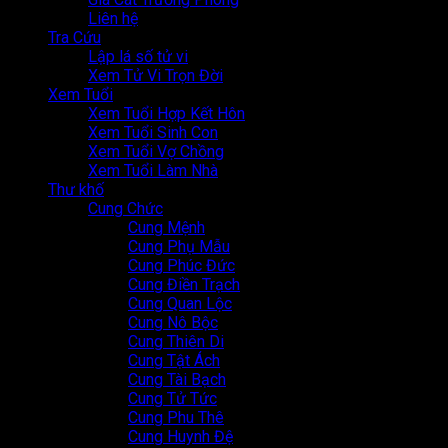
Liên hệ
Tra Cứu
Lập lá số tử vi
Xem Tử Vi Trọn Đời
Xem Tuổi
Xem Tuổi Hợp Kết Hôn
Xem Tuổi Sinh Con
Xem Tuổi Vợ Chồng
Xem Tuổi Làm Nhà
Thư khố
Cung Chức
Cung Mệnh
Cung Phụ Mẫu
Cung Phúc Đức
Cung Điền Trạch
Cung Quan Lộc
Cung Nô Bộc
Cung Thiên Di
Cung Tật Ách
Cung Tài Bạch
Cung Tử Tức
Cung Phu Thê
Cung Huynh Đệ