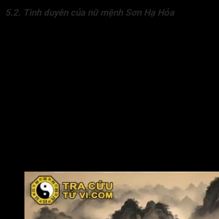
5.2. Tình duyên của nữ mệnh Sơn Hạ Hỏa
Nữ mệnh Sơn Hạ Hỏa mang trong mình tâm hồn ấm áp, chan
chứa yêu thương và đầy cảm xúc. Đương số sống chân thành,
hết lòng vì người mình yêu và luôn cố gắng vun vén, chăm lo
cho tình cảm cũng như gia đình.
Khi yêu, đương số thể hiện sự tận tâm, dịu dàng nhưng cũng
rất mạnh mẽ khi cần bảo vệ hạnh phúc của mình. Tuy nhiên, vì
mang khí Hỏa vượng nên đôi lúc đương số dễ nóng nảy, nhạy
cảm và bị chi phối cảm xúc, khiến mối quan hệ dễ gặp sóng
gió nếu thiếu sự thấu hiểu.
Nữ mệnh này cần một người bạn đời điềm tĩnh, kiên nhẫn và
chín chắn giúp đương số cảm thấy được che chở, lắng nghe
và chia sẻ. Khi gặp được người đồng điệu về tâm hồn, tình
duyên của đương số sẽ viên mãn, ấm áp và bền lâu.