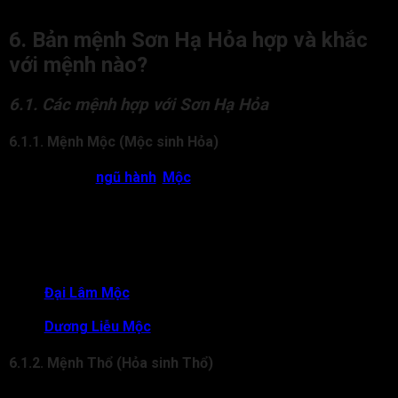
Tình duyên của người có bản mệnh Sơn Hạ Hỏa
6. Bản mệnh Sơn Hạ Hỏa hợp và khắc
với mệnh nào?
6.1. Các mệnh hợp với Sơn Hạ Hỏa
6.1.1. Mệnh Mộc (Mộc sinh Hỏa)
Theo quy luật
ngũ hành
,
Mộc
sinh Hỏa, tức cây cỏ khi cháy
sẽ tạo nên lửa. Với Sơn Hạ Hỏa thì Mộc chính là nguồn năng
lượng tiếp sức giúp ngọn lửa được duy trì và lan tỏa. Khi gặp
Mộc, đương số có thêm quý nhân phù trợ, vận thế hanh thông,
công danh và tài lộc đều thăng tiến. Các nạp âm Mộc tương
hợp gồm:
Đại Lâm Mộc
(Cây rừng lớn)
Tùng Bách Mộc (Cây tùng bách)
Dương Liễu Mộc
(Cây dương liễu)
6.1.2. Mệnh Thổ (Hỏa sinh Thổ)