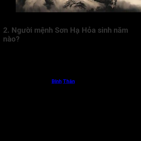
Sơn Hạ Hỏa là gì?
2. Người mệnh Sơn Hạ Hỏa sinh năm
nào?
Những người sinh vào các năm như Bính Thân và Đinh Dậu sẽ
mang nạp âm Sơn Hạ Hỏa, đây là biểu tượng cho ngọn lửa
nhiệt huyết, hàm chứa tài năng, linh hoạt nhưng vận mệnh biến
động do tính chất không ổn định.
Người sinh năm
Bính
Thân
(1956, 2016): Bính thuộc
hành Hỏa, Thân thuộc hành Kim. Theo ngũ hành, Hỏa
khắc Kim nhưng trong trường hợp này, lửa trong Sơn Hạ
Hỏa tượng trưng cho ánh sáng tinh luyện của trí tuệ, có
khả năng chế ngự và rèn giũa Kim trở nên quý giá hơn.
Vì vậy, người tuổi Bính Thân thường có tư duy sắc bén, năng
động và khả năng làm chủ tình huống. Đương số thông minh,
thực tế và có tài trong việc hoạch định kế hoạch dài hạn. Tuy
nhiên, vì bản tính mạnh mẽ và cầu toàn, đôi khi dễ căng thẳng
hoặc khắt khe quá mức với bản thân và người khác.