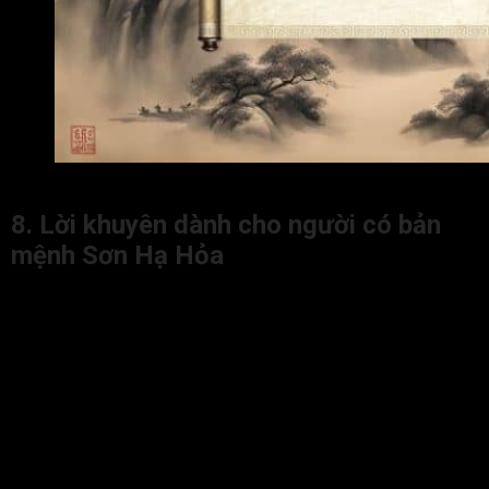
Ứng dụng ý nghĩa của mệnh Sơn Hạ Hỏa trong cuộc sống
8. Lời khuyên dành cho người có bản
mệnh Sơn Hạ Hỏa
Dưới đây là một số lời khuyên dành cho người có bản mệnh
Sơn Hạ Hỏa giúp đương số biết cách giữ vững tinh thần, phát
huy năng lượng tích cực và hóa giải những yếu tố xung khắc:
Đương số nên học cách giữ cảm xúc ổn định, tránh bốc
đồng hay quá nóng nảy. Việc kiểm soát cảm xúc giúp
đương số duy trì sự sáng suốt và hành động đúng lúc,
đúng chỗ.
Đương số cần rèn luyện tính kiên nhẫn và bình tĩnh
không nên vội vàng trong mọi quyết định. Sự chín chắn