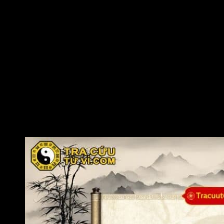
ý hữu ích để họ hiểu rõ hơn về con đường mình đang theo
đuổi.
Trong hành động, đương số thể hiện sự quyết đoán nhưng
không vội vàng, biết tính toán kỹ lưỡng và hành động có mục
tiêu rõ ràng. Bản mệnh thường theo đuổi công việc đến cùng,
thể hiện bản lĩnh kiên định và tinh thần trách nhiệm cao.
Đương số phù hợp với các lĩnh vực cần sự năng động khả
năng lãnh đạo và óc sáng tạo, nơi có thể phát huy tối đa nội
lực và trí tuệ của bản mệnh. Các ngành nghề như kinh doanh,
quản lý, công nghệ, kỹ thuật, năng lượng, truyền thông, giáo
dục, quân đội hoặc các lĩnh vực liên quan đến tổ chức, điều
hành đều giúp đương số có cơ hội thăng tiến rõ rệt.