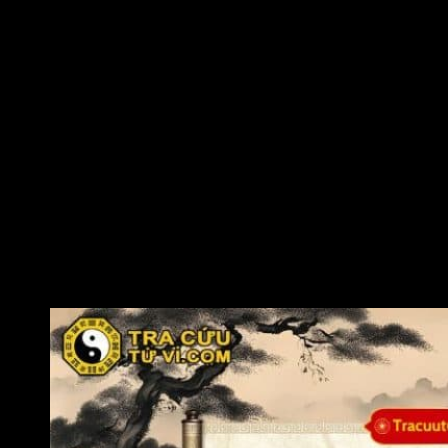
và cẩn trọng sẽ giúp đương số tránh được những sai
lầm và xây dựng nền tảng vững chắc cho thành công lâu
dài.
Người mệnh Sơn Hạ Hỏa nên học cách lắng nghe và
thấu hiểu người khác. Điều đó giúp đương số dung hòa
các mối quan hệ, giảm bớt xung đột và nhận được sự tin
yêu từ mọi người.
Đương số cần biết tiết chế tính cứng rắn và bảo thủ.
Việc linh hoạt, mềm mỏng trong ứng xử và biết chọn thời
điểm thể hiện ý kiến sẽ giúp đương số đạt được kết quả
thuận lợi hơn trong công việc và cuộc sống.
Đương số nên giữ tâm thế điềm tĩnh, sống thiện lành và
kiên định với mục tiêu đã chọn. Khi tâm an, đương số sẽ
cảm thấy nhẹ nhõm, sáng suốt và dễ gặp may mắn,
thuận lợi cả trong sự nghiệp lẫn tình duyên.