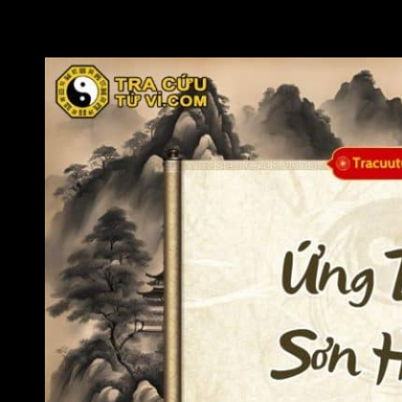
ổn định và lâu dài.
Màu nên tránh:
Xanh dương, đen (thuộc Thủy) vì dễ
gây cản trở công danh và hao tán tài lộc.