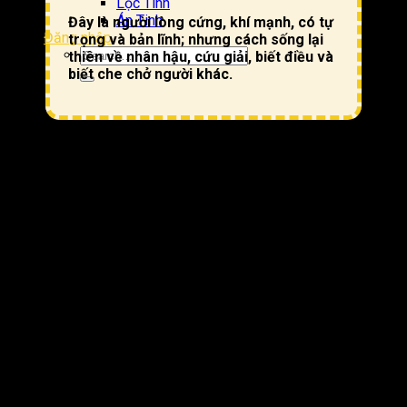
Lộc Tinh
Án Tinh
Đây là người lòng cứng, khí mạnh, có tự
Đăng nhập
trọng và bản lĩnh; nhưng cách sống lại
thiên về nhân hậu, cứu giải, biết điều và
biết che chở người khác.
Bảng tổng quan về Chủ Mệnh Liêm Trinh – Chủ Thân
Thiên Lương.
Thuộc
Nội dung tổng quan
tính
Chủ
Gốc tính cách thường mạnh, cứng, tự trọng, háo
Mệnh:
thắng, quật cường, có tài hoa, dám làm dám chịu;
Liêm
nhưng cũng dễ vội, xao động, nội tâm cô độc
Trinh
Chủ
Cách biểu hiện ra ngoài thường ôn hơn, thiên về giúp
Thân:
người, che chở, cứu giải, hiểu đời, khôn khéo, đúng
Thiên
quy đúng củ
Lương
Là kiểu người bên trong cứng, bên ngoài mềm hơn;
Khí chất
có bản lĩnh và cái tôi rõ, nhưng không phải kiểu thô