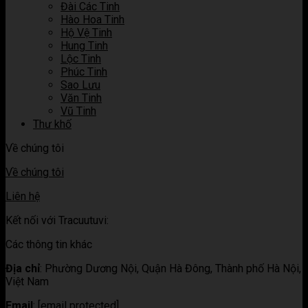
vi
Đài Các Tinh
Hào Hoa Tinh
Hộ Vệ Tinh
Hung Tinh
Lộc Tinh
Phúc Tinh
Sao Lưu
Văn Tinh
Vũ Tinh
Thư khố
Về chúng tôi
Về chúng tôi
Liên hệ
Kết nối với Tracuutuvi:
Các thông tin khác
Địa chỉ
:
Phường Dương Nội, Quận Hà Đông, Thành phố Hà Nội,
Việt Nam
Email
:
[email protected]