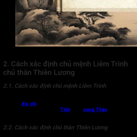
Chủ mệnh Liêm Trinh chủ thân Thiên Lương là gì?
2. Cách xác định chủ mệnh Liêm Trinh
chủ thân Thiên Lương
2.1. Cách xác định chủ mệnh Liêm Trinh
Nguyên tắc để tìm ra sao chủ mệnh trong một lá số Tử Vi là
dựa vào
địa chi
của cung Mệnh. Cụ thể, với bất kỳ lá số nào
có cung Mệnh đặt tại cung
Thìn
hoặc
cung Thân
thì chủ
mệnh sẽ là Liêm Trinh.
2.2. Cách xác định chủ thân Thiên Lương