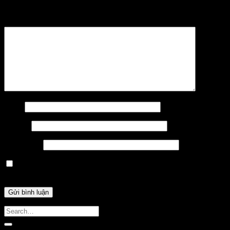
bắt buộc được đánh dấu
*
Bình luận
*
Tên
*
Email
*
Trang web
Lưu tên của tôi, email, và trang web trong trình duyệt này
cho lần bình luận kế tiếp của tôi.