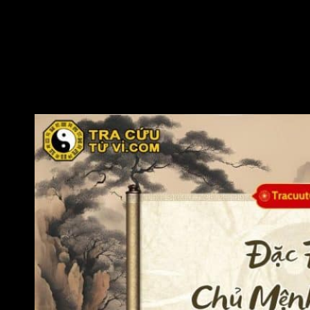
nghiệp nhìn chung thường thuận lợi hơn so với khi ở
cung Thìn.
Về tính cách:
Cá nhân này có sự tự tin cao, tính tình cẩn
thận và giao tiếp khéo léo, dễ được lòng người khác.
Đặc điểm nổi bật là sức hấp dẫn xã giao và tài năng
trình diễn. Tuy nhiên, nhược điểm là thường có mâu
thuẫn nội tâm, hay phải cân nhắc, đắn đo quá nhiều giữa
các lựa chọn trước khi hành động.