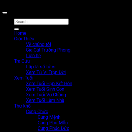
nghệ MystechX
Home
Giới Thiệu
Về chúng tôi
Gia Cát Trường Phong
Liên hệ
Tra Cứu
Lập lá số tử vi
Xem Tử Vi Trọn Đời
Xem Tuổi
Xem Tuổi Hợp Kết Hôn
Xem Tuổi Sinh Con
Xem Tuổi Vợ Chồng
Xem Tuổi Làm Nhà
Thư khố
Cung Chức
Cung Mệnh
Cung Phụ Mẫu
Cung Phúc Đức