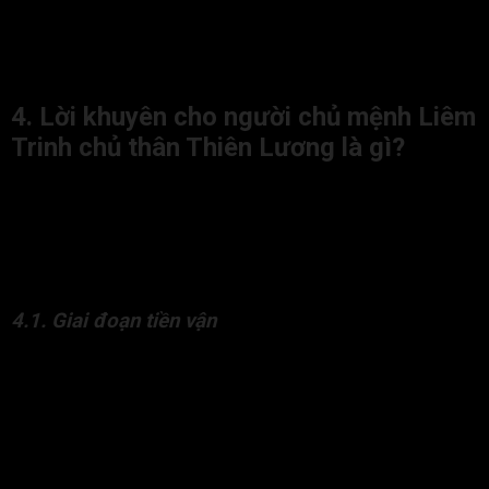
Bản chất lương thiện của Thiên Lương cũng hướng sự
khéo léo của cá nhân này vào việc “chữa lành”, có thể là
chữa lành về mặt tâm lý hoặc giúp người khác tháo gỡ
những khó khăn trong cuộc sống.
4. Lời khuyên cho người chủ mệnh Liêm
Trinh chủ thân Thiên Lương là gì?
Quá trình phát triển của người có chủ mệnh Liêm Trinh chủ
thân Thiên Lương là sự hoàn thiện bản thân, đi từ một người
sống nguyên tắc, đôi khi cô độc, trở thành người đức độ và là
chỗ dựa cho người khác. Dưới đây là những phân tích và lời
khuyên cho từng giai đoạn.
4.1. Giai đoạn tiền vận
Giai đoạn đầu đời, thường trước 30 đến 35 tuổi, chịu ảnh
hưởng mạnh của Liêm Trinh. Đây là thời gian của sự rèn luyện
trong khuôn khổ và các giới hạn. Đương số có thể cảm thấy cô
độc, khó chia sẻ cảm xúc và phải tự mình gánh vác nhiều việc.
Đối với người Mệnh tại Thìn, cần xem 30 năm đầu là giai
đoạn khó khăn để thử thách. Đừng nản lòng, hãy dùng