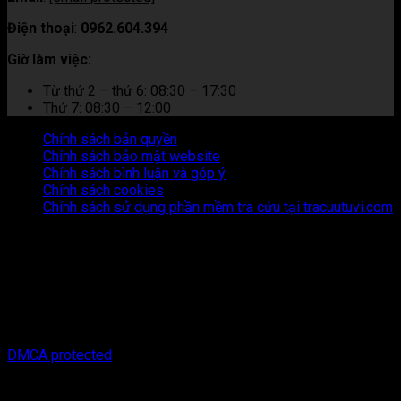
Điện thoại
:
0962.604.394
Giờ làm việc:
Từ thứ 2 – thứ 6: 08:30 – 17:30
Thứ 7: 08:30 – 12:00
Chính sách bản quyền
Chính sách bảo mật website
Chính sách bình luận và góp ý
Chính sách cookies
Chính sách sử dụng phần mềm tra cứu tại tracuutuvi.com
Thông tin trên trang web này chỉ mang tính chất tham khảo.
Người đọc cần suy nghĩ và chịu trách nhiệm hoàn toàn về mọi
hành động thực hiện dựa trên nội dung trên trang web này.
Chúng tôi không chịu trách nhiệm cho bất kỳ hậu quả nào phát
sinh từ việc sử dụng thông tin trên trang web này.
Copyright © 2026 Tracuutuvi.com | All rights reserved. |
DMCA protected
Công cụ tra cứu tử vi thuộc sở hữu bởi công ty Cổ phần công