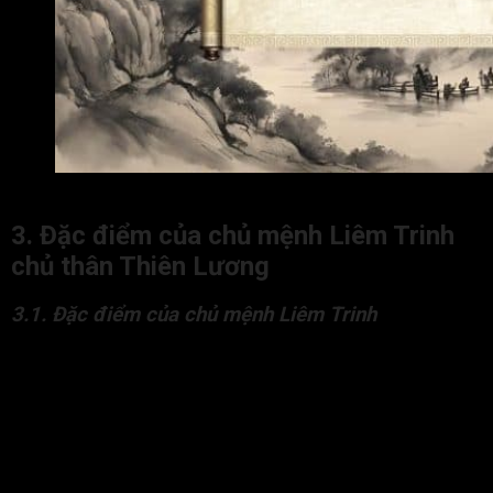
Cách xác định chủ mệnh Liêm Trinh chủ thân Thiên Lương
3. Đặc điểm của chủ mệnh Liêm Trinh
chủ thân Thiên Lương
3.1. Đặc điểm của chủ mệnh Liêm Trinh
Để phân tích chủ mệnh Liêm Trinh, cần hiểu bản chất cốt lõi
của sao này là “Tù”. Chữ “Tù” này vừa có nghĩa là sự kỷ luật,
nguyên tắc, vừa có nghĩa là sự trói buộc, giam cầm. Cách thể
hiện của đặc tính này sẽ khác nhau tùy vào vị trí cung Mệnh
nằm ở Thìn hay Thân.
Cung Thìn là đất của Thiên La, là chiếc lưới của trời. Khi sao