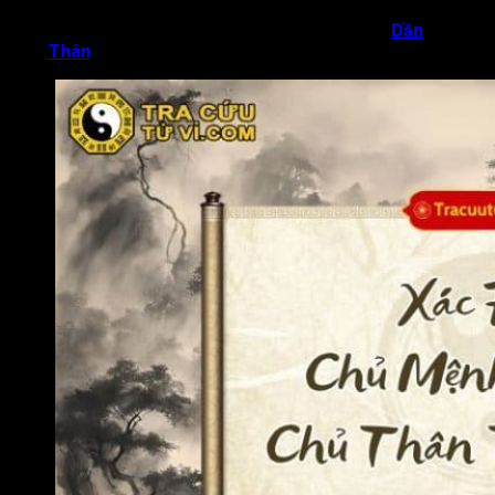
Để xác định chủ thân, chỉ có một căn cứ duy nhất là dựa vào
địa chi năm sinh. Theo đó, những ai sinh vào năm
Dần
hoặc
năm
Thân
thì chủ thân sẽ là Thiên Lương.