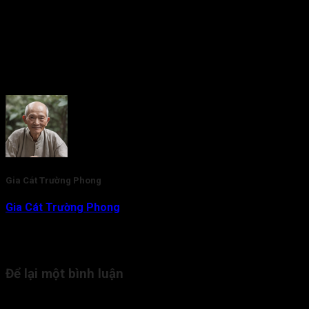
5/5 - (2 bình chọn)
Gia Cát Trường Phong
Gia Cát Trường Phong
là nhà nghiên cứu và am hiểu chuyên
sâu về lĩnh vực Tử Vi Đẩu Số. Với gần 20 năm kinh nghiệm,
hiện tại thầy đang là người trực tiếp tham vấn, kiểm duyệt nội
dung kiến thức Tử Vi cho Tra Cứu Tử Vi.
Để lại một bình luận
Email của bạn sẽ không được hiển thị công khai.
Các trường