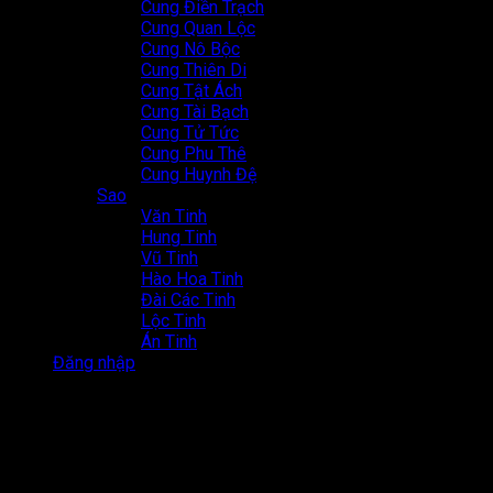
Cung Điền Trạch
Cung Quan Lộc
Cung Nô Bộc
Cung Thiên Di
Cung Tật Ách
Cung Tài Bạch
Cung Tử Tức
Cung Phu Thê
Cung Huynh Đệ
Sao
Văn Tinh
Hung Tinh
Vũ Tinh
Hào Hoa Tinh
Đài Các Tinh
Lộc Tinh
Án Tinh
Đăng nhập