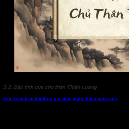
Đặc điểm của chủ mệnh Liêm Trinh chủ thân Thiên Lương
3.2. Đặc tính của chủ thân Thiên Lương
Xem tử vi trọn đời theo giờ sinh, ngày tháng năm sinh
để
biết rõ n
gười tuổi Dần có tính cách ban đầu mạnh mẽ, uy
quyền và đôi khi khá nóng nảy. Khi kết hợp với chủ thân Thiên
Lương, vốn mang sự ấm áp và lương thiện, tính cách này sẽ có
sự thay đổi lớn về sau.