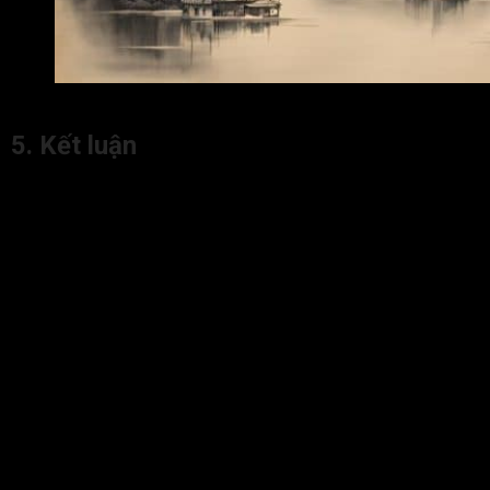
Lời khuyên cho người chủ mệnh Liêm Trinh chủ thân Thiên
5. Kết luận
Hành trình của
chủ mệnh Liêm Trinh chủ thân Thiên Lương
có thể gói gọn trong bốn chữ “khổ luyện thành đức”. Giai đoạn
đầu, ảnh hưởng của Liêm Trinh buộc cá nhân phải sống trong
kỷ luật, nguyên tắc và tự lập. Sau khi vượt qua được giai đoạn
rèn luyện này, thì ở giai đoạn sau, ảnh hưởng của Thiên Lương
sẽ mang lại kết quả tốt đẹp là một cuộc sống an yên, có trí tuệ
và phúc đức.
Để tiếp tục khám phá bản thân qua khoa Tử Vi, mời bạn truy
cập ngay vào website Tracuutuvi.com và đón đọc các bài viết
hữu ích được cập nhật thường xuyên.