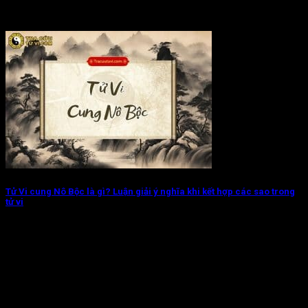
Tử Vi cung Nô Bộc là gì? Luận giải ý nghĩa khi kết hợp các sao trong
tử vi
Tử Vi cung Nô Bộc chủ về các mối quan hệ xã hội, bạn bè,...