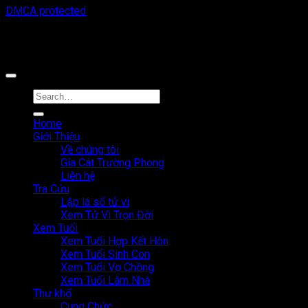
DMCA protected
Công cụ tra cứu tử vi thuộc sở hữu bởi công ty Cổ phần công
nghệ MystechX
Home
Giới Thiệu
Về chúng tôi
Gia Cát Trường Phong
Liên hệ
Tra Cứu
Lập lá số tử vi
Xem Tử Vi Trọn Đời
Xem Tuổi
Xem Tuổi Hợp Kết Hôn
Xem Tuổi Sinh Con
Xem Tuổi Vợ Chồng
Xem Tuổi Làm Nhà
Thư khố
Cung Chức