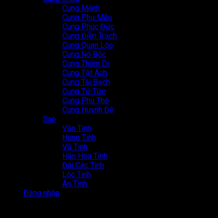
Cung Mệnh
Cung Phụ Mẫu
Cung Phúc Đức
Cung Điền Trạch
Cung Quan Lộc
Cung Nô Bộc
Cung Thiên Di
Cung Tật Ách
Cung Tài Bạch
Cung Tử Tức
Cung Phu Thê
Cung Huynh Đệ
Sao
Văn Tinh
Hung Tinh
Vũ Tinh
Hào Hoa Tinh
Đài Các Tinh
Lộc Tinh
Án Tinh
Đăng nhập