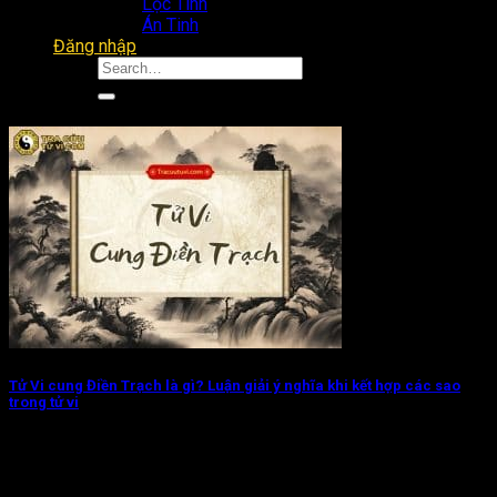
Lộc Tinh
Án Tinh
Đăng nhập
Tử Vi cung Điền Trạch là gì? Luận giải ý nghĩa khi kết hợp các sao
trong tử vi
Tử Vi cung Điền Trạch chủ về đương số có nhiều thuận lợi về
nhà...