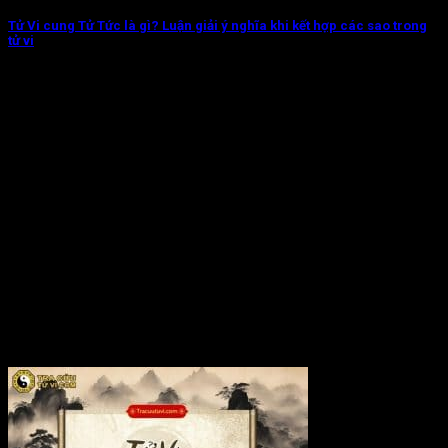
Tử Vi cung Tử Tức là gì? Luận giải ý nghĩa khi kết hợp các sao trong
tử vi
Tử Vi cung Tử Tức chủ về đường con cái của đương số, bao
gồm...