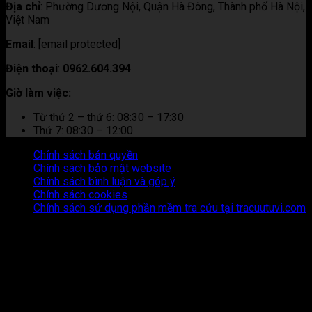
Địa chỉ
:
Phường Dương Nội, Quận Hà Đông, Thành phố Hà Nội,
Việt Nam
Email
:
[email protected]
Điện thoại
:
0962.604.394
Giờ làm việc:
Từ thứ 2 – thứ 6: 08:30 – 17:30
Thứ 7: 08:30 – 12:00
Chính sách bản quyền
Chính sách bảo mật website
Chính sách bình luận và góp ý
Chính sách cookies
Chính sách sử dụng phần mềm tra cứu tại tracuutuvi.com
Thông tin trên trang web này chỉ mang tính chất tham khảo.
Người đọc cần suy nghĩ và chịu trách nhiệm hoàn toàn về mọi
hành động thực hiện dựa trên nội dung trên trang web này.
Chúng tôi không chịu trách nhiệm cho bất kỳ hậu quả nào phát
sinh từ việc sử dụng thông tin trên trang web này.
Copyright © 2026 Tracuutuvi.com | All rights reserved. |