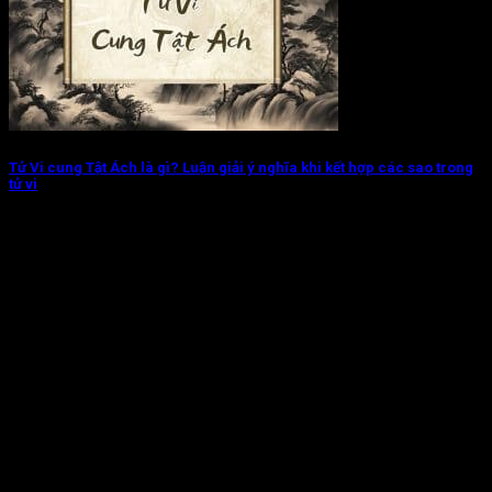
Tử Vi cung Tật Ách là gì? Luận giải ý nghĩa khi kết hợp các sao trong
tử vi
Tử Vi cung Tật Ách chủ về sức khỏe và bệnh tật của đương
số....