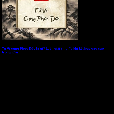
Tử Vi cung Phúc Đức là gì? Luận giải ý nghĩa khi kết hợp các sao
trong tử vi
Tử Vi cung Phúc Đức chủ về đương số sinh ra trong một gia
tộc...