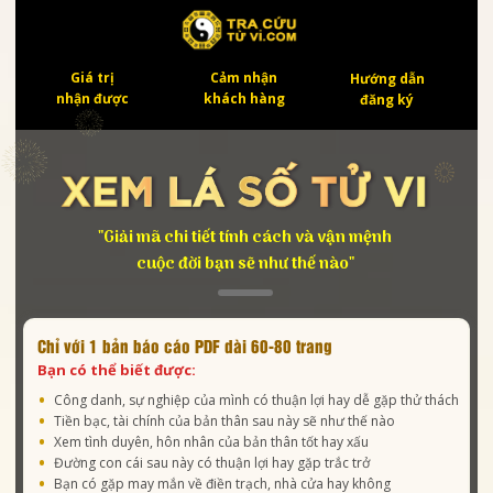
Giá trị
Cảm nhận
Hướng dẫn
nhận được
khách hàng
đăng ký
"Giải mã chi tiết tính cách và vận mệnh
cuộc đời bạn sẽ như thế nào"
Chỉ với 1 bản báo cáo PDF dài 60-80 trang
Bạn có thể biết được:
Công danh, sự nghiệp của mình có thuận lợi hay dễ gặp thử thách
Tiền bạc, tài chính của bản thân sau này sẽ như thế nào
Xem tình duyên, hôn nhân của bản thân tốt hay xấu
Đường con cái sau này có thuận lợi hay gặp trắc trở
Bạn có gặp may mắn về điền trạch, nhà cửa hay không